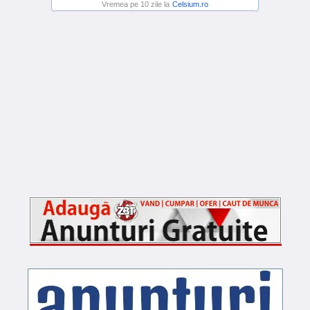
Vremea pe 10 zile la
Celsium.ro