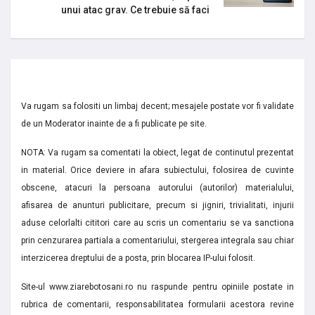
unui atac grav. Ce trebuie să faci
Va rugam sa folositi un limbaj decent; mesajele postate vor fi validate
de un Moderator inainte de a fi publicate pe site.
NOTA: Va rugam sa comentati la obiect, legat de continutul prezentat
in material. Orice deviere in afara subiectului, folosirea de cuvinte
obscene, atacuri la persoana autorului (autorilor) materialului,
afisarea de anunturi publicitare, precum si jigniri, trivialitati, injurii
aduse celorlalti cititori care au scris un comentariu se va sanctiona
prin cenzurarea partiala a comentariului, stergerea integrala sau chiar
interzicerea dreptului de a posta, prin blocarea IP-ului folosit.
Site-ul www.ziarebotosani.ro nu raspunde pentru opiniile postate in
rubrica de comentarii, responsabilitatea formularii acestora revine