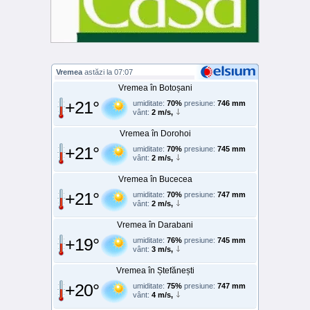
Vremea
astăzi la 07:07
Vremea în Botoșani
+21°
umiditate:
70%
presiune:
746 mm
vânt:
2 m/s,
Vremea în Dorohoi
+21°
umiditate:
70%
presiune:
745 mm
vânt:
2 m/s,
Vremea în Bucecea
+21°
umiditate:
70%
presiune:
747 mm
vânt:
2 m/s,
Vremea în Darabani
+19°
umiditate:
76%
presiune:
745 mm
vânt:
3 m/s,
Vremea în Ștefănești
+20°
umiditate:
75%
presiune:
747 mm
vânt:
4 m/s,