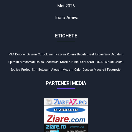
Mai 2026
Toata Arhiva
ETICHETE
PSD
Dorohoi
Guvern
CJ Botosani
Razvan Rotaru
Bacalaureat
Urban Serv
Accident
Spitalul Mavromati
Doina Federovici
Marius Budai
Stiri
ANAF
DNA
Politisti
Costel
Soptica
Prefect
Stiri Botosani
Alegeri
Modern Calor
Costica Macaleti
Federovici
PARTENERI MEDIA