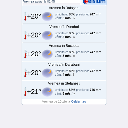
Vremea
astăzi la 01:45
Vremea în Botoșani
+20°
umiditate:
88%
presiune:
747 mm
vânt:
3 m/s,
Vremea în Dorohoi
+20°
umiditate:
88%
presiune:
747 mm
vânt:
3 m/s,
Vremea în Bucecea
+20°
umiditate:
88%
presiune:
747 mm
vânt:
3 m/s,
Vremea în Darabani
+20°
umiditate:
85%
presiune:
747 mm
vânt:
4 m/s,
Vremea în Ștefănești
+21°
umiditate:
84%
presiune:
746 mm
vânt:
5 m/s,
Vremea pe 10 zile la
Celsium.ro