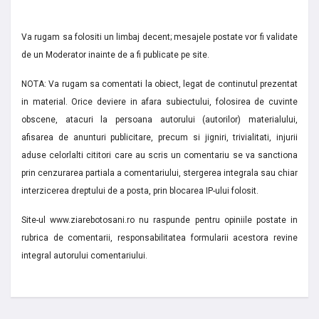
Va rugam sa folositi un limbaj decent; mesajele postate vor fi validate
de un Moderator inainte de a fi publicate pe site.
NOTA: Va rugam sa comentati la obiect, legat de continutul prezentat
in material. Orice deviere in afara subiectului, folosirea de cuvinte
obscene, atacuri la persoana autorului (autorilor) materialului,
afisarea de anunturi publicitare, precum si jigniri, trivialitati, injurii
aduse celorlalti cititori care au scris un comentariu se va sanctiona
prin cenzurarea partiala a comentariului, stergerea integrala sau chiar
interzicerea dreptului de a posta, prin blocarea IP-ului folosit.
Site-ul www.ziarebotosani.ro nu raspunde pentru opiniile postate in
rubrica de comentarii, responsabilitatea formularii acestora revine
integral autorului comentariului.