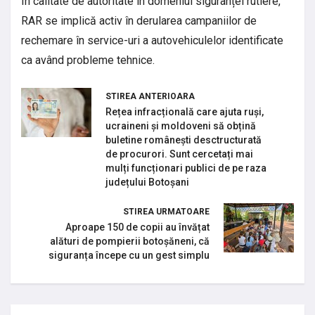
În calitate de autoritate în domeniul siguranței rutiere,
RAR se implică activ în derularea campaniilor de
rechemare în service-uri a autovehiculelor identificate
ca având probleme tehnice.
STIREA ANTERIOARA
Rețea infracțională care ajuta ruși,
ucraineni și moldoveni să obțină
buletine românești desctructurată
de procurori. Sunt cercetați mai
mulți funcționari publici de pe raza
județului Botoșani
STIREA URMATOARE
Aproape 150 de copii au învățat
alături de pompierii botoșăneni, că
siguranța începe cu un gest simplu