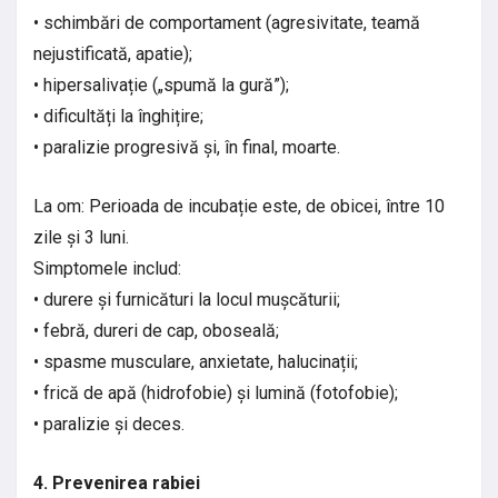
• schimbări de comportament (agresivitate, teamă
nejustificată, apatie);
• hipersalivație („spumă la gură”);
• dificultăți la înghițire;
• paralizie progresivă și, în final, moarte.
La om: Perioada de incubație este, de obicei, între 10
zile și 3 luni.
Simptomele includ:
• durere și furnicături la locul mușcăturii;
• febră, dureri de cap, oboseală;
• spasme musculare, anxietate, halucinații;
• frică de apă (hidrofobie) și lumină (fotofobie);
• paralizie și deces.
4. Prevenirea rabiei