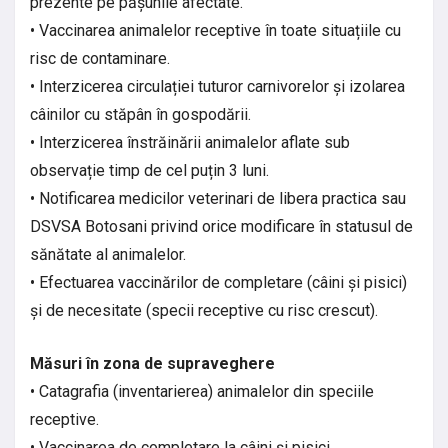
prezente pe pășunile afectate.
• Vaccinarea animalelor receptive în toate situațiile cu
risc de contaminare.
• Interzicerea circulației tuturor carnivorelor și izolarea
câinilor cu stăpân în gospodării.
• Interzicerea înstrăinării animalelor aflate sub
observație timp de cel puțin 3 luni.
• Notificarea medicilor veterinari de libera practica sau
DSVSA Botosani privind orice modificare în statusul de
sănătate al animalelor.
• Efectuarea vaccinărilor de completare (câini și pisici)
și de necesitate (specii receptive cu risc crescut).
Măsuri în zona de supraveghere
• Catagrafia (inventarierea) animalelor din speciile
receptive.
• Vaccinarea de completare la câini și pisici.