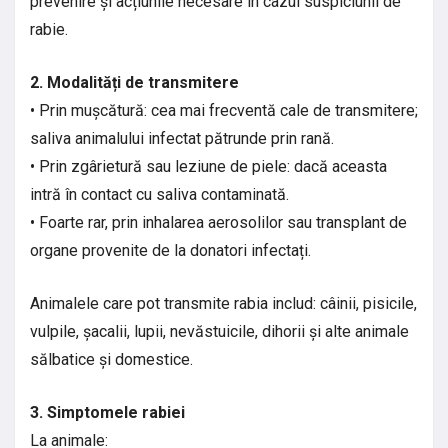
prevenire și acțiunile necesare în cazul suspiciunii de
rabie.
2. Modalități de transmitere
• Prin mușcătură: cea mai frecventă cale de transmitere;
saliva animalului infectat pătrunde prin rană.
• Prin zgârietură sau leziune de piele: dacă aceasta
intră în contact cu saliva contaminată.
• Foarte rar, prin inhalarea aerosolilor sau transplant de
organe provenite de la donatori infectați.
Animalele care pot transmite rabia includ: câinii, pisicile,
vulpile, șacalii, lupii, nevăstuicile, dihorii și alte animale
sălbatice și domestice.
3. Simptomele rabiei
La animale: