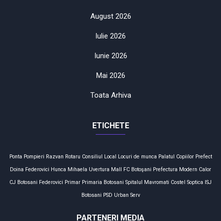
August 2026
Iulie 2026
Iunie 2026
Mai 2026
Toata Arhiva
ETICHETE
Ponta
Pompieri
Razvan Rotaru
Consiliul Local
Locuri de munca
Palatul Copiilor
Prefect
Doina Federovici
Hunca Mihaela
Uvertura Mall
FC Botoşani
Prefectura
Modern Calor
CJ Botosani
Federovici
Primar
Primaria Botosani
Spitalul Mavromati
Costel Soptica
ISJ
Botosani
PSD
Urban Serv
PARTENERI MEDIA