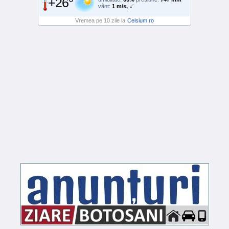
+26°
vânt:
1 m/s,
Vremea pe 10 zile la
Celsium.ro