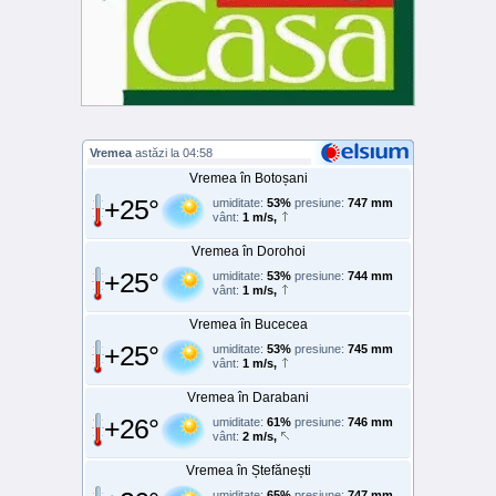
Vremea
astăzi la 04:58
Vremea în Botoșani
+25°
umiditate:
53%
presiune:
747 mm
vânt:
1 m/s,
Vremea în Dorohoi
+25°
umiditate:
53%
presiune:
744 mm
vânt:
1 m/s,
Vremea în Bucecea
+25°
umiditate:
53%
presiune:
745 mm
vânt:
1 m/s,
Vremea în Darabani
+26°
umiditate:
61%
presiune:
746 mm
vânt:
2 m/s,
Vremea în Ștefănești
umiditate:
65%
presiune:
747 mm