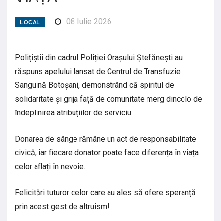
08 Iulie 2026
LOCAL
Polițiștii din cadrul Poliției Orașului Ștefănești au
răspuns apelului lansat de Centrul de Transfuzie
Sanguină Botoșani, demonstrând că spiritul de
solidaritate și grija față de comunitate merg dincolo de
îndeplinirea atribuțiilor de serviciu.
Donarea de sânge rămâne un act de responsabilitate
civică, iar fiecare donator poate face diferența în viața
celor aflați în nevoie.
Felicitări tuturor celor care au ales să ofere speranță
prin acest gest de altruism!