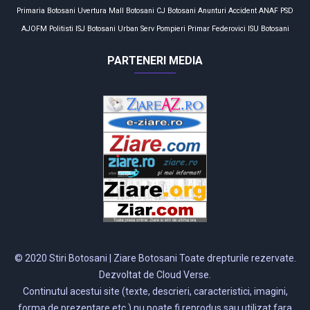
Primaria Botosani
Uvertura Mall
Botosani
CJ Botosani
Anunturi
Accident
ANAF
PSD
AJOFM
Politisti
ISJ Botosani
Urban Serv
Pompieri
Primar
Federovici
ISU Botosani
PARTENERI MEDIA
© 2020 Stiri Botosani | Ziare Botosani Toate drepturile rezervate.
Dezvoltat de Cloud Verse.
Continutul acestui site (texte, descrieri, caracteristici, imagini,
forma de prezentare etc.) nu poate fi reprodus sau utilizat fara