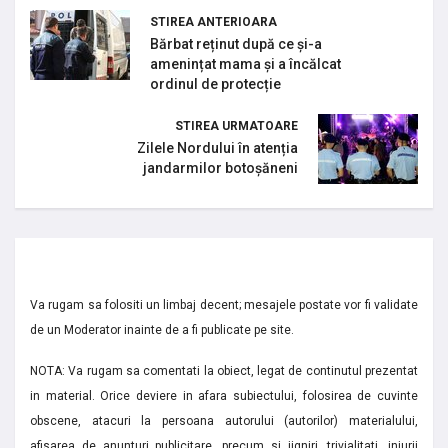
STIREA ANTERIOARA
Bărbat reținut după ce și-a
amenințat mama și a încălcat
ordinul de protecție
STIREA URMATOARE
Zilele Nordului în atenția
jandarmilor botoșăneni
Va rugam sa folositi un limbaj decent; mesajele postate vor fi validate
de un Moderator inainte de a fi publicate pe site.
NOTA: Va rugam sa comentati la obiect, legat de continutul prezentat
in material. Orice deviere in afara subiectului, folosirea de cuvinte
obscene, atacuri la persoana autorului (autorilor) materialului,
afisarea de anunturi publicitare, precum si jigniri, trivialitati, injurii