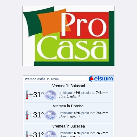
Vremea
astăzi la 18:04
Vremea în Botoșani
+31°
umiditate:
46%
presiune:
746 mm
vânt:
1 m/s,
Vremea în Dorohoi
+31°
umiditate:
46%
presiune:
744 mm
vânt:
1 m/s,
Vremea în Bucecea
+31°
umiditate:
46%
presiune:
745 mm
vânt:
1 m/s,