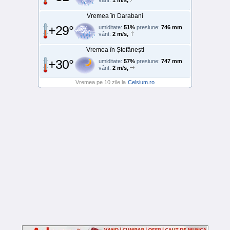
Vremea în Darabani
+29°
umiditate:
51%
presiune:
746 mm
vânt:
2 m/s,
Vremea în Ștefănești
+30°
umiditate:
57%
presiune:
747 mm
vânt:
2 m/s,
Vremea pe 10 zile la
Celsium.ro