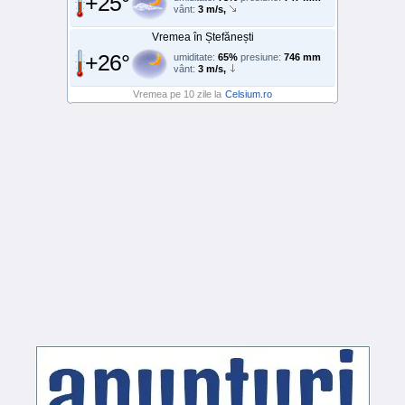
+25°
vânt:
3 m/s,
Vremea în Ștefănești
+26°
umiditate:
65%
presiune:
746 mm
vânt:
3 m/s,
Vremea pe 10 zile la
Celsium.ro