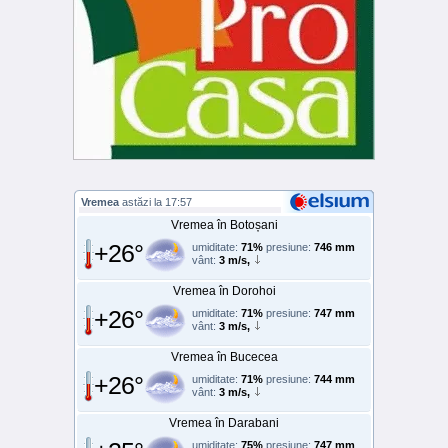
Vremea
astăzi la 17:57
Vremea în Botoșani
+26°
umiditate:
71%
presiune:
746 mm
vânt:
3 m/s,
Vremea în Dorohoi
+26°
umiditate:
71%
presiune:
747 mm
vânt:
3 m/s,
Vremea în Bucecea
+26°
umiditate:
71%
presiune:
744 mm
vânt:
3 m/s,
Vremea în Darabani
umiditate:
75%
presiune:
747 mm