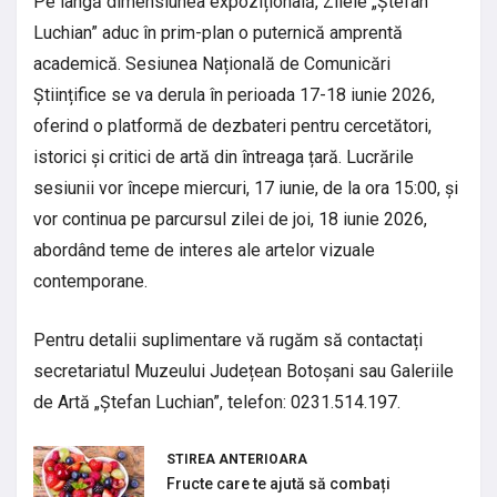
Pe lângă dimensiunea expozițională, Zilele „Ștefan
Luchian” aduc în prim-plan o puternică amprentă
academică. Sesiunea Națională de Comunicări
Științifice se va derula în perioada 17-18 iunie 2026,
oferind o platformă de dezbateri pentru cercetători,
istorici și critici de artă din întreaga țară. Lucrările
sesiunii vor începe miercuri, 17 iunie, de la ora 15:00, și
vor continua pe parcursul zilei de joi, 18 iunie 2026,
abordând teme de interes ale artelor vizuale
contemporane.
Pentru detalii suplimentare vă rugăm să contactați
secretariatul Muzeului Județean Botoșani sau Galeriile
de Artă „Ștefan Luchian”, telefon: 0231.514.197.
STIREA ANTERIOARA
Fructe care te ajută să combați