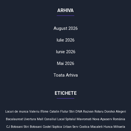
ARHIVA
August 2026
Iulie 2026
Iunie 2026
Mai 2026
Toata Arhiva
ETICHETE
Locuri de munca
Valeriu Iftime
Catalin Flutur
Stiri
DNA
Razvan Rotaru
Dorohoi
Alegeri
Bacalaureat
Uvertura Mall
Consiliul Local
Spitalul Mavromati
Nova Apaserv
România
CJ Botosani
Stiri Botosani
Costel Soptica
Urban Serv
Costica Macaleti
Hunca Mihaela