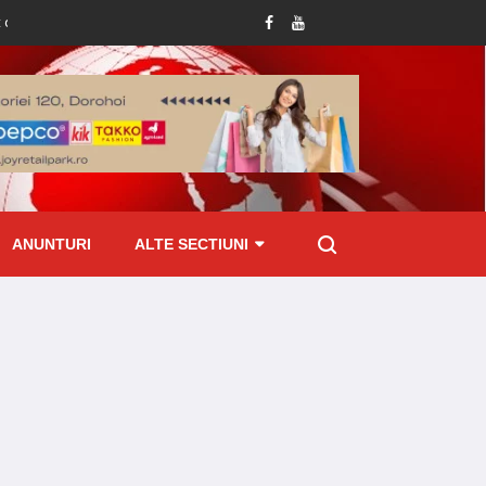
 la Pomârla
Botoșănean prins cu țigări de contrabandă ascunse în mașină l
ANUNTURI
ALTE SECTIUNI