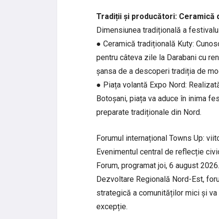
Tradiții și producători: Ceramică 
Dimensiunea tradițională a festivalulu
● Ceramică tradițională Kuty: Cunos
pentru câteva zile la Darabani cu ren
șansa de a descoperi tradiția de mod
● Piața volantă Expo Nord: Realizată
Botoșani, piața va aduce în inima fest
preparate tradiționale din Nord.
Forumul internațional Towns Up: viito
Evenimentul central de reflecție civi
Forum, programat joi, 6 august 2026.
Dezvoltare Regională Nord-Est, foru
strategică a comunităților mici și v
excepție.