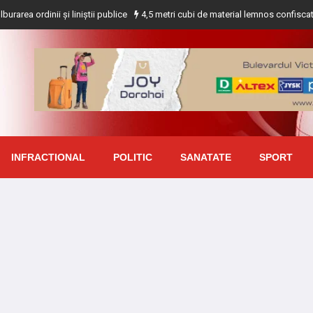
i și liniștii publice
4,5 metri cubi de material lemnos confiscat de polițiști
INFRACTIONAL
POLITIC
SANATATE
SPORT