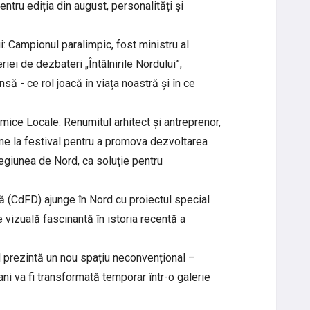
entru ediția din august, personalități și
i: Campionul paralimpic, fost ministru al
eriei de dezbateri „Întâlnirile Nordului”,
ă - ce rol joacă în viața noastră și în ce
ice Locale: Renumitul arhitect și antreprenor,
ne la festival pentru a promova dezvoltarea
giunea de Nord, ca soluție pentru
 (CdFD) ajunge în Nord cu proiectul special
e vizuală fascinantă în istoria recentă a
l prezintă un nou spațiu neconvențional –
ani va fi transformată temporar într-o galerie