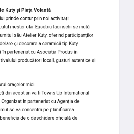
de Kuty și Piața Volantă
i prinde contur prin noi activități:
cutul meșter olar Eusebiu Iacinschi se mută
umitul său Atelier Kuty, oferind participanților
elare și decorare a ceramicii tip Kuty.
 în parteneriat cu Asociația Produs în
ivalului producători locali, gusturi autentice și
rul orașelor mici
că din acest an va fi Towns Up International
 Organizat în parteneriat cu Agenția de
mul se va concentra pe planificarea
a beneficia de o deschidere oficială de