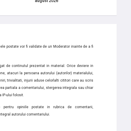
august 2026
le postate vor fi validate de un Moderator inainte de a fi
t de continutul prezentat in material. Orice deviere in
ne, atacuri la persoana autorului (autorilor) materialului,
i, trivialitati, injurii aduse celorlalti cititori care au scris
a partiala a comentariului, stergerea integrala sau chiar
 IP-ului folosit.
e pentru opiniile postate in rubrica de comentarii,
ntegral autorului comentariului.