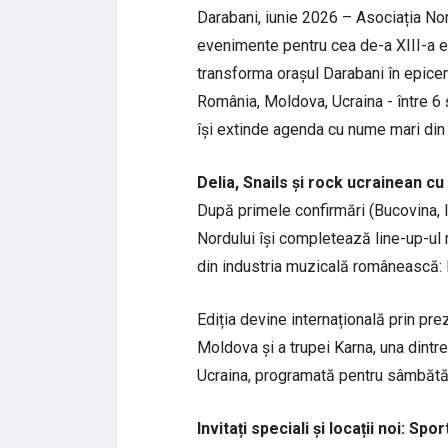
Darabani, iunie 2026 – Asociația Nor
evenimente pentru cea de-a XIII-a edi
transforma orașul Darabani în epicentr
România, Moldova, Ucraina - între 6 
își extinde agenda cu nume mari din 
Delia, Snails și rock ucrainean c
După primele confirmări (Bucovina, I
Nordului își completează line-up-ul 
din industria muzicală românească: D
Ediția devine internațională prin pr
Moldova și a trupei Karna, una dintre
Ucraina, programată pentru sâmbătă
Invitați speciali și locații noi: Sp