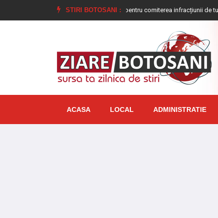
Tânăr condamnat la închisoare pentru comiterea infracțiunii de tulburarea ordini
STIRI BOTOSANI :
ACASA
LOCAL
ADMINISTRATIE