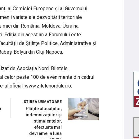
anți ai Comisiei Europene și ai Guvernului
menii variate ale dezvoltării teritoriale
e mici din România, Moldova, Ucraina,
ări. Ediția din acest an a Forumului este
ultății de Științe Politice, Administrative și
 Babeș-Bolyai din Cluj-Napoca.
izat de Asociația Nord. Biletele,
al celor peste 100 de evenimente din cadrul
e-ul oficial: www.zilelenordului.ro.
STIREA URMATOARE
u
Plățile alocațiilor,
indemnizațiilor și
stimulentelor,
efectuate mai
devreme în luna