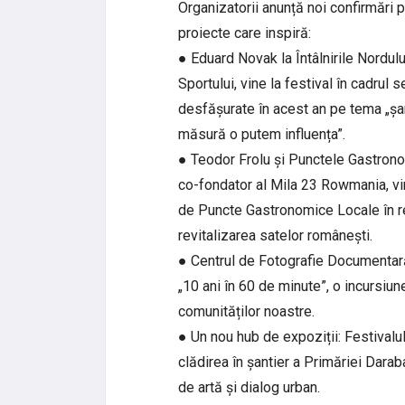
Organizatorii anunță noi confirmări p
proiecte care inspiră:
● Eduard Novak la Întâlnirile Nordulu
Sportului, vine la festival în cadrul s
desfășurate în acest an pe tema „șans
măsură o putem influența”.
● Teodor Frolu și Punctele Gastronom
co-fondator al Mila 23 Rowmania, vi
de Puncte Gastronomice Locale în re
revitalizarea satelor românești.
● Centrul de Fotografie Documentară
„10 ani în 60 de minute”, o incursiun
comunităților noastre.
● Un nou hub de expoziții: Festivalu
clădirea în șantier a Primăriei Darab
de artă și dialog urban.