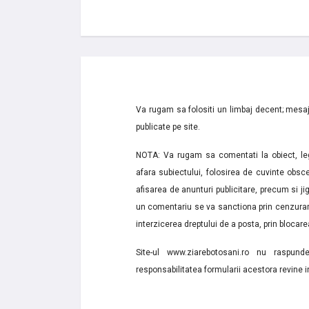
Va rugam sa folositi un limbaj decent; mesaje
publicate pe site.
NOTA: Va rugam sa comentati la obiect, lega
afara subiectului, folosirea de cuvinte obsce
afisarea de anunturi publicitare, precum si jignir
un comentariu se va sanctiona prin cenzurare
interzicerea dreptului de a posta, prin blocarea
Site-ul www.ziarebotosani.ro nu raspund
responsabilitatea formularii acestora revine i