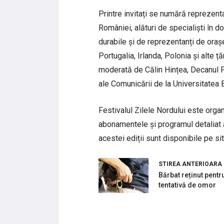
Printre invitați se numără reprezent
României, alături de specialiști în do
durabile și de reprezentanți de oraș
Portugalia, Irlanda, Polonia și alte ț
moderată de Călin Hințea, Decanul Fac
ale Comunicării de la Universitatea
Festivalul Zilele Nordului este organ
abonamentele și programul detaliat 
acestei ediții sunt disponibile pe sit
STIREA ANTERIOARA
Bărbat reținut pentr
tentativă de omor