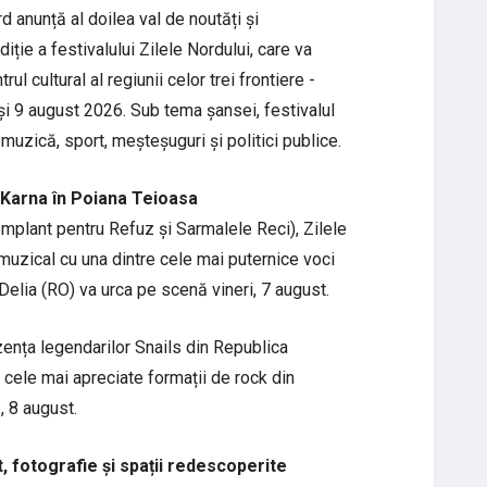
d anunță al doilea val de noutăți și
ție a festivalului Zilele Nordului, care va
ul cultural al regiunii celor trei frontiere -
și 9 august 2026. Sub tema șansei, festivalul
muzică, sport, meșteșuguri și politici publice.
u Karna în Poiana Teioasa
mplant pentru Refuz și Sarmalele Reci), Zilele
muzical cu una dintre cele mai puternice voci
elia (RO) va urca pe scenă vineri, 7 august.
ezența legendarilor Snails din Republica
 cele mai apreciate formații de rock din
, 8 august.
ort, fotografie și spații redescoperite