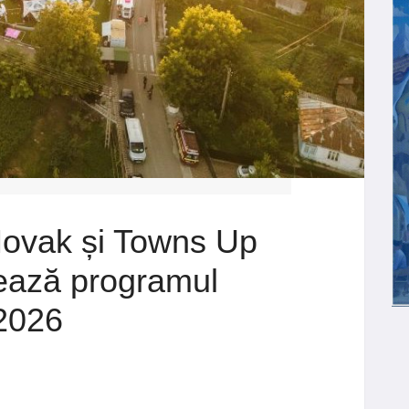
Novak și Towns Up
ează programul
 2026