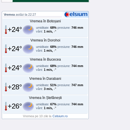
Vremea
astăzi la 22:27
Vremea în Botoșani
+24°
umiditate:
68%
presiune:
746 mm
vânt:
1 m/s,
Vremea în Dorohoi
+24°
umiditate:
68%
presiune:
746 mm
vânt:
1 m/s,
Vremea în Bucecea
+24°
umiditate:
68%
presiune:
744 mm
vânt:
1 m/s,
Vremea în Darabani
+28°
umiditate:
51%
presiune:
747 mm
vânt:
3 m/s,
Vremea în Ștefănești
+26°
umiditate:
67%
presiune:
744 mm
vânt:
1 m/s,
Vremea pe 10 zile la
Celsium.ro