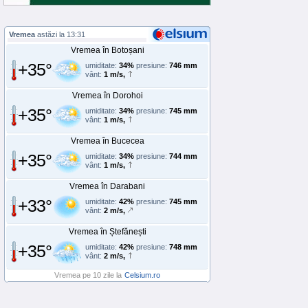
Vremea
astăzi la 13:31
Vremea în Botoșani
+35°
umiditate:
34%
presiune:
746 mm
vânt:
1 m/s,
Vremea în Dorohoi
+35°
umiditate:
34%
presiune:
745 mm
vânt:
1 m/s,
Vremea în Bucecea
+35°
umiditate:
34%
presiune:
744 mm
vânt:
1 m/s,
Vremea în Darabani
+33°
umiditate:
42%
presiune:
745 mm
vânt:
2 m/s,
Vremea în Ștefănești
+35°
umiditate:
42%
presiune:
748 mm
vânt:
2 m/s,
Vremea pe 10 zile la
Celsium.ro