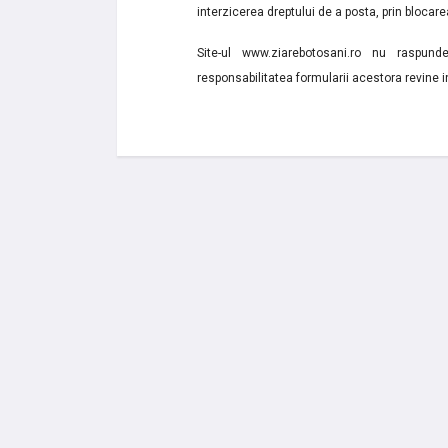
interzicerea dreptului de a posta, prin blocarea
Site-ul www.ziarebotosani.ro nu raspund
responsabilitatea formularii acestora revine i