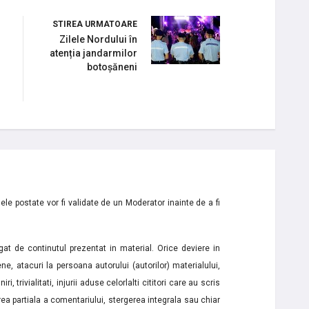
STIREA URMATOARE
Zilele Nordului în
atenția jandarmilor
botoșăneni
le postate vor fi validate de un Moderator inainte de a fi
t de continutul prezentat in material. Orice deviere in
ne, atacuri la persoana autorului (autorilor) materialului,
i, trivialitati, injurii aduse celorlalti cititori care au scris
a partiala a comentariului, stergerea integrala sau chiar