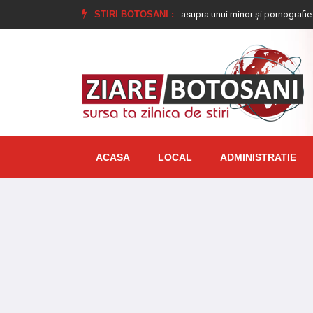
nat la închisoare pentru viol asupra unui minor și pornografie infantilă, identif
STIRI BOTOSANI :
ACASA
LOCAL
ADMINISTRATIE