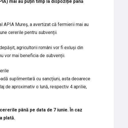
IA) mai au puțin timp la dispoziție până
al APIA Mureș, a avertizat că fermierii mai au
une cererile pentru subvenții.
depășit, agricultorii români vor fi exluși din
nu vor mai beneficia de subvenții.
erile
ioadă suplimentară cu sancțiuni, asta deoarece
j de aproximativ o lună, respectiv 4 aprilie,
ererile până pe data de 7 iunie. În caz
a plată.