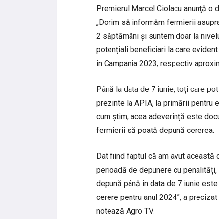
Premierul Marcel Ciolacu anunţă o d
„Dorim să informăm fermierii asupra
2 săptămâni și suntem doar la nivel
potențiali beneficiari la care eviden
în Campania 2023, respectiv aproxim
Până la data de 7 iunie, toți care pot
prezinte la APIA, la primării pentru e
cum știm, acea adeverință este docum
fermierii să poată depună cererea.
Dat fiind faptul că am avut această
perioadă de depunere cu penalități, d
depună până în data de 7 iunie este
cerere pentru anul 2024”, a preciza
notează Agro TV.