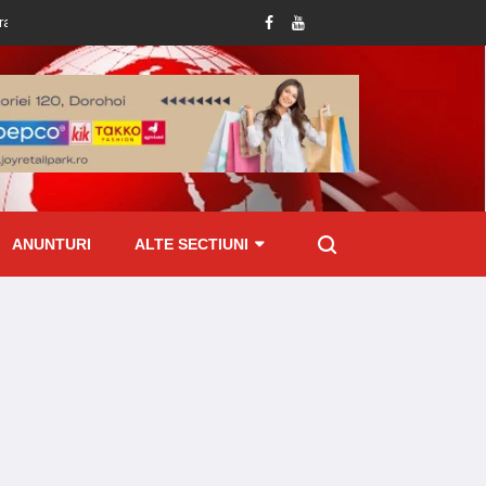
 deține permis de conducere
Amenzi de peste 70 mii lei aplicate de ITM Boto
ANUNTURI
ALTE SECTIUNI