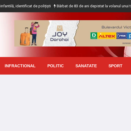
icat de polițiști
Bărbat de 83 de ani depistat la volanul unui tractor fără a
INFRACTIONAL
POLITIC
SANATATE
SPORT