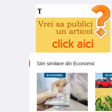
Stiri similare din Economic
MIC
ECONOMIC
ECO