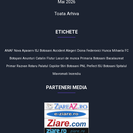
Mai 2026
Toata Arhiva
ETICHETE
ANAF
Nova Apaserv
ISJ Botosani
Accident
Alegeri
Doina Federovici
Hunca Mihaela
FC
Botoşani
Anunturi
Catalin Flutur
Locuri de munca
Primaria Botosani
Bacalaureat
Primar
Razvan Rotaru
Palatul Copiilor
Stiri Botosani
PNL
Prefect
ISU Botosani
Spitalul
Mavromati
Incendiu
PARTENERI MEDIA