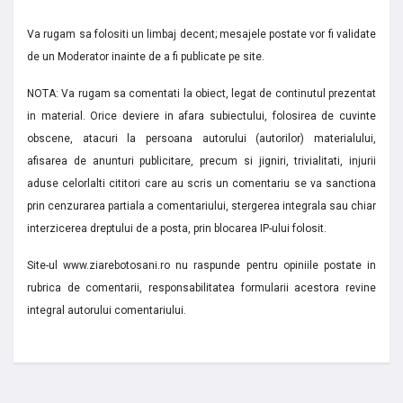
Va rugam sa folositi un limbaj decent; mesajele postate vor fi validate
de un Moderator inainte de a fi publicate pe site.
NOTA: Va rugam sa comentati la obiect, legat de continutul prezentat
in material. Orice deviere in afara subiectului, folosirea de cuvinte
obscene, atacuri la persoana autorului (autorilor) materialului,
afisarea de anunturi publicitare, precum si jigniri, trivialitati, injurii
aduse celorlalti cititori care au scris un comentariu se va sanctiona
prin cenzurarea partiala a comentariului, stergerea integrala sau chiar
interzicerea dreptului de a posta, prin blocarea IP-ului folosit.
Site-ul www.ziarebotosani.ro nu raspunde pentru opiniile postate in
rubrica de comentarii, responsabilitatea formularii acestora revine
integral autorului comentariului.