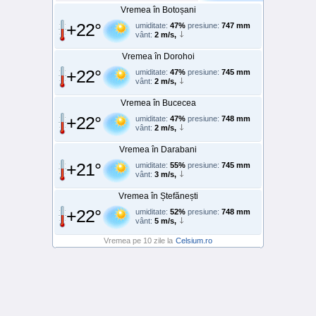
Vremea în Botoșani
+22°
umiditate:
47%
presiune:
747 mm
vânt:
2 m/s,
Vremea în Dorohoi
+22°
umiditate:
47%
presiune:
745 mm
vânt:
2 m/s,
Vremea în Bucecea
+22°
umiditate:
47%
presiune:
748 mm
vânt:
2 m/s,
Vremea în Darabani
+21°
umiditate:
55%
presiune:
745 mm
vânt:
3 m/s,
Vremea în Ștefănești
+22°
umiditate:
52%
presiune:
748 mm
vânt:
5 m/s,
Vremea pe 10 zile la
Celsium.ro