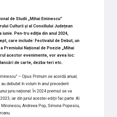
ional de Studii „Mihai Eminescu”
ului Culturii și al Consiliului Județean
 iunie. Pen-tru ediția din anul 2024,
pt, care include: Festivalul de Debut, un
 a Premiului Național de Poezie „Mihai
rul acestor evenimente, vor avea loc:
lansări de carte, dezba-teri etc.
 Eminescu” – Opus Primum se acordă anual,
 au debutat în volum în anul precedent
unui juriu național. În 2024 premiul se va
023, iar din juriul acestei ediții fac parte: Al.
is Mironescu, Andreea Pop, Simona Popescu,
urcanu.