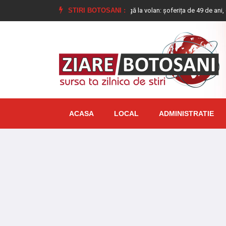
 Botoșani!
Femeie prinsă mangă la volan: șoferița de 49 de ani, dusă direct î
STIRI BOTOSANI :
ACASA
LOCAL
ADMINISTRATIE