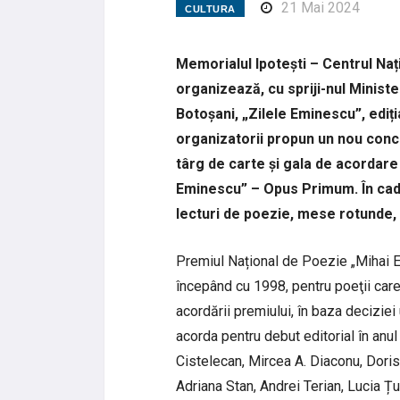
21 Mai 2024
CULTURA
Memorialul Ipotești – Centrul Naț
organizează, cu spriji-nul Minister
Botoșani, „Zilele Eminescu”, ediția
organizatorii propun un nou conce
târg de carte și gala de acordare
Eminescu” – Opus Primum. În cad
lecturi de poezie, mese rotunde, 
Premiul Național de Poezie „Mihai
începând cu 1998, pentru poeţii care
acordării premiului, în baza deciziei 
acorda pentru debut editorial în anul 2
Cistelecan, Mircea A. Diaconu, Dor
Adriana Stan, Andrei Terian, Lucia Ț