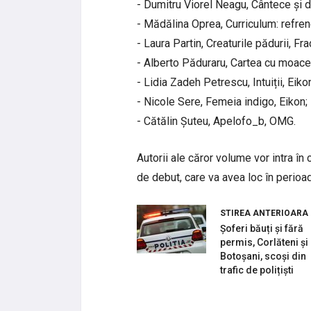
- Dumitru Viorel Neagu, Cântece și 
- Mădălina Oprea, Curriculum: refrene
- Laura Partin, Creaturile pădurii, Frac
- Alberto Păduraru, Cartea cu moace,
- Lidia Zadeh Petrescu, Intuiții, Eiko
- Nicole Sere, Femeia indigo, Eikon;
- Cătălin Șuteu, Apelofo_b, OMG.
Autorii ale căror volume vor intra în 
de debut, care va avea loc în perioa
STIREA ANTERIOARA
Șoferi băuți și fără
permis, Corlăteni și
Botoșani, scoși din
trafic de polițiști