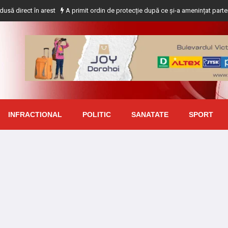
n arest
A primit ordin de protecție după ce și-a amenințat partenera printr-
INFRACTIONAL
POLITIC
SANATATE
SPORT