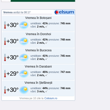
Vremea
astăzi la 08:17
Vremea în Botoșani
+30°
umiditate:
41%
presiune:
745 mm
vânt:
2 m/s,
Vremea în Dorohoi
+30°
umiditate:
41%
presiune:
748 mm
vânt:
2 m/s,
Vremea în Bucecea
+30°
umiditate:
41%
presiune:
745 mm
vânt:
2 m/s,
Vremea în Darabani
+29°
umiditate:
45%
presiune:
747 mm
vânt:
2 m/s,
Vremea în Ștefănești
+30°
umiditate:
44%
presiune:
746 mm
vânt:
3 m/s,
Vremea pe 10 zile la
Celsium.ro