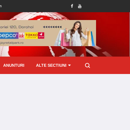
o aplicație de mesagerie
Dosar penal întocmit de polițiști în urma producerii
ANUNTURI
ALTE SECTIUNI