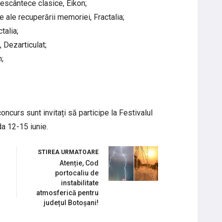
descântece clasice, Eikon;
 ale recuperării memoriei, Fractalia;
talia;
 Dezarticulat;
n;
concurs sunt invitați să participe la Festivalul
da 12-15 iunie.
STIREA URMATOARE
Atenție, Cod
portocaliu de
instabilitate
atmosferică pentru
județul Botoșani!