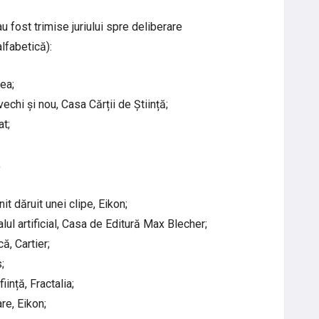
 fost trimise juriului spre deliberare
lfabetică):
ea;
echi și nou, Casa Cărții de Știință;
at;
;
it dăruit unei clipe, Eikon;
lul artificial, Casa de Editură Max Blecher;
ă, Cartier;
;
ință, Fractalia;
re, Eikon;