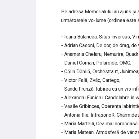
Pe adresa Memorialului au ajuns și au
următoarele vo-lume (ordinea este a
- Ioana Bulancea, Situs inversus, Vin
- Adrian Casoni, De dor, de drag, de v
- Anamaria Chelaru, Nemurire, Quadr
- Daniel Coman, Polaroide, OMG;
- Călin Dănilă, Orchestra π, Junimea
- Victor Fală, Zvâc, Cartego;
- Sandu Frunză, Iubirea ca un vis infin
- Alexandru Funieru, Candelabre în va
- Vasile Gribincea, Coerența labirintic
- Antonia Ilie, InfrasonoR, Charmides
- Maria Martelli, Cea mai norocoasă fi
- Maria Matean, Atmosferă de vânza