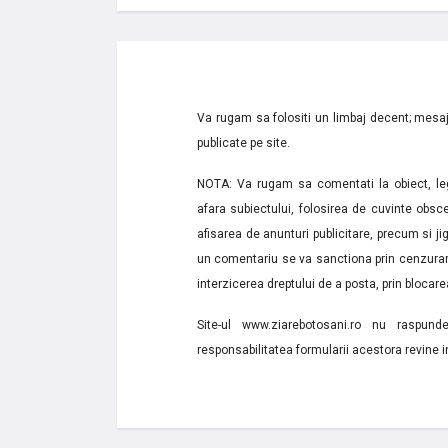
Va rugam sa folositi un limbaj decent; mesaje
publicate pe site.
NOTA: Va rugam sa comentati la obiect, lega
afara subiectului, folosirea de cuvinte obsce
afisarea de anunturi publicitare, precum si jignir
un comentariu se va sanctiona prin cenzurare
interzicerea dreptului de a posta, prin blocarea
Site-ul www.ziarebotosani.ro nu raspund
responsabilitatea formularii acestora revine i