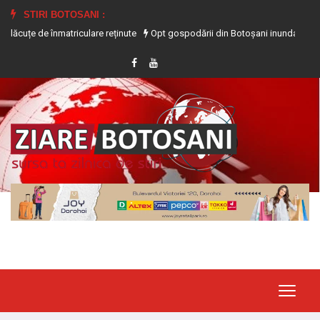
STIRI BOTOSANI :
e înmatriculare reținute
Opt gospodării din Botoșani inundate în urma precipit