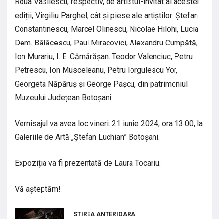
Roua Vasilescu, respectiv, de artistul-invitat al acestei
ediții, Virgiliu Parghel, cât și piese ale artiștilor: Ștefan
Constantinescu, Marcel Olinescu, Nicolae Hilohi, Lucia
Dem. Bălăcescu, Paul Miracovici, Alexandru Cumpătă,
Ion Murariu, I. E. Cămărășan, Teodor Valenciuc, Petru
Petrescu, Ion Musceleanu, Petru Iorgulescu Yor,
Georgeta Năpăruș și George Pașcu, din patrimoniul
Muzeului Județean Botoșani.
Vernisajul va avea loc vineri, 21 iunie 2024, ora 13.00, la
Galeriile de Artă „Ștefan Luchian” Botoșani.
Expoziția va fi prezentată de Laura Tocariu.
Vă așteptăm!
STIREA ANTERIOARA