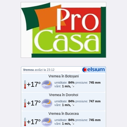
Vremea
astăzi la 23:12
Vremea în Botoșani
+17°
umiditate:
84%
presiune:
745 mm
vânt:
1 m/s,
Vremea în Dorohoi
+17°
umiditate:
84%
presiune:
747 mm
vânt:
1 m/s,
Vremea în Bucecea
+17°
umiditate:
84%
presiune:
745 mm
vânt:
1 m/s,