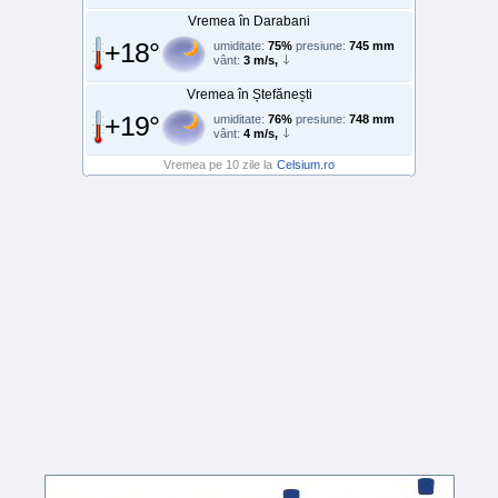
Vremea în Darabani
+18°
umiditate:
75%
presiune:
745 mm
vânt:
3 m/s,
Vremea în Ștefănești
+19°
umiditate:
76%
presiune:
748 mm
vânt:
4 m/s,
Vremea pe 10 zile la
Celsium.ro