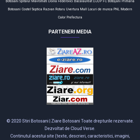
Botosani
Spitalul Mavromati
Doina Federovici
Bacalaureat
DJDP
FC Botoşani
Primaria
Botosani
Costel Soptica
Razvan Rotaru
Uvertura Mall
Locuri de munca
PNL
Modern
Calor
Prefectura
PARTENERI MEDIA
© 2020 Stiri Botosani | Ziare Botosani Toate drepturile rezervate.
Dezvoltat de Cloud Verse.
Continutul acestui site (texte, descrieri, caracteristici, imagini,