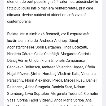
element de port popular și să îl valorifice, aducându-l în
fața publicului într-o manieră reinterpretată, prin care
cămașa devine subiect și obiect de artă vizuală
contemporană.
Etalate într-o simbioză firească, vor fi expuse atât
lucrări semnate de: Andreea Andrieș, Dănuț
Aconstantinesei, Sorin Bărgăoan, Ilinca Botezatu,
Nicoleta Cărare, Giulia Chisăliță, Margareta Catriniu,
Dănuț Adrian Chidon Frunză, Ionela Cumpănașu,
Genoveva Dolhescu, Andreea Valentina Hogea, Ofelia
Huțul, Răzvan Ștefan Horobeț, Vladimir Kato, Valentina
Paraschiv, Florin Alexandru Preda, Mircea Rusu, Daniel
Relenschi, Adina Strugariu, Daniela Stan, Nahum
Sternberg, Liviu Șoptelea, Margareta Toderică, Cornelia
Vass, Sorina Fădor Videanu, Anca Maria Scripa, Ana