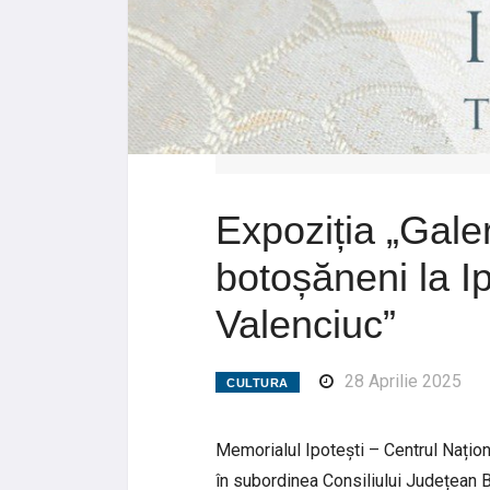
Expoziția „Galer
botoșăneni la I
Valenciuc”
28 Aprilie 2025
CULTURA
Memorialul Ipotești – Centrul Naționa
în subordinea Consiliului Județean Bo