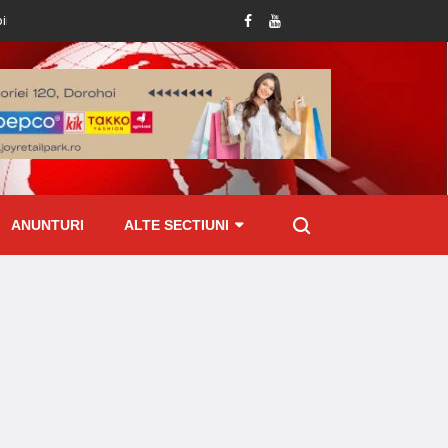
esivă
Tânără ajunsă la Spitalul Dorohoi cu tot cu mixer, după ce și-a prins de
ANUNTURI
ALTE SECTIUNI