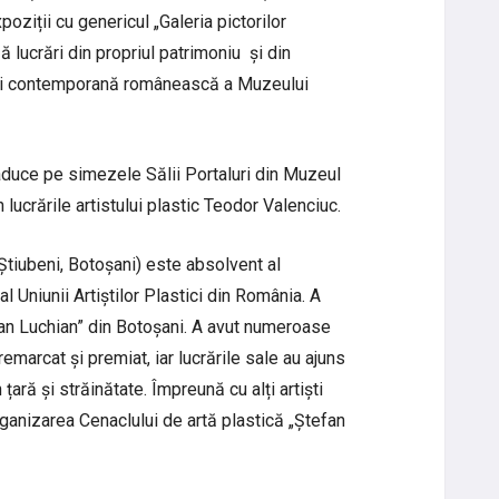
oziții cu genericul „Galeria pictorilor
ă lucrări din propriul patrimoniu și din
 și contemporană românească a Muzeului
duce pe simezele Sălii Portaluri din Muzeul
lucrările artistului plastic Teodor Valenciuc.
Știubeni, Botoșani) este absolvent al
 Uniunii Artiștilor Plastici din România. A
fan Luchian” din Botoșani. A avut numeroase
remarcat și premiat, iar lucrările sale au ajuns
 țară și străinătate. Împreună cu alți artiști
organizarea Cenaclului de artă plastică „Ștefan