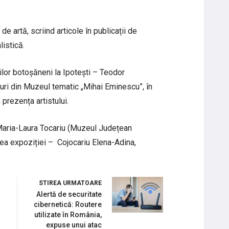
de artă, scriind articole în publicații de
listică.
ilor botoșăneni la Ipotești – Teodor
luri din Muzeul tematic „Mihai Eminescu”, în
 prezența artistului.
Maria-Laura Tocariu (Muzeul Județean
ea expoziției – Cojocariu Elena-Adina,
STIREA URMATOARE
Alertă de securitate
cibernetică: Routere
utilizate în România,
expuse unui atac