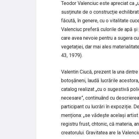
Teodor Valenciuc este apreciat ca „un 
susținute de o construcție echilibrat
făcută, în genere, cu o vitalitate cuc
Valenciuc preferă culorile de apă și
care avea nevoie pentru a sugera cu
vegetației, dar mai ales materialitate
43, 1979).
Valentin Ciucă, prezent la una dintre 
botoșăneni, laudă lucrările acestora,
catalog realizat „cu o sugestivă pol
necesare”, continuând cu descrierea 
participant cu lucrări în expoziție. 
menționa: „se vădește același artist
registru frust, chtonic, că materia, an
creatorului. Gravitatea are la Valenc