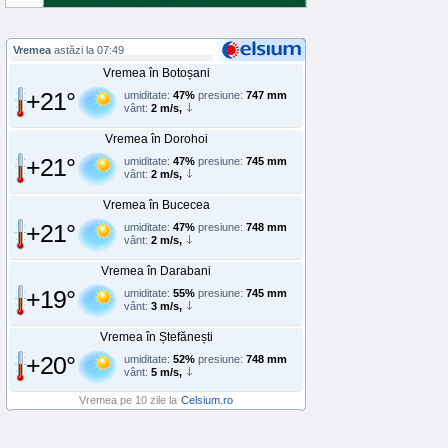
Vremea
astăzi la 07:49
Vremea în Botoșani
+21°
umiditate:
47%
presiune:
747 mm
vânt:
2 m/s,
Vremea în Dorohoi
+21°
umiditate:
47%
presiune:
745 mm
vânt:
2 m/s,
Vremea în Bucecea
+21°
umiditate:
47%
presiune:
748 mm
vânt:
2 m/s,
Vremea în Darabani
+19°
umiditate:
55%
presiune:
745 mm
vânt:
3 m/s,
Vremea în Ștefănești
+20°
umiditate:
52%
presiune:
748 mm
vânt:
5 m/s,
Vremea pe 10 zile la
Celsium.ro