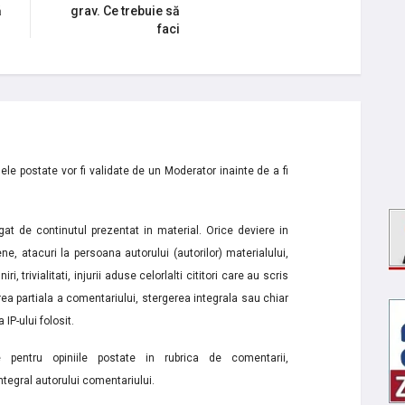
ă
grav. Ce trebuie să
faci
le postate vor fi validate de un Moderator inainte de a fi
t de continutul prezentat in material. Orice deviere in
ne, atacuri la persoana autorului (autorilor) materialului,
i, trivialitati, injurii aduse celorlalti cititori care au scris
a partiala a comentariului, stergerea integrala sau chiar
 IP-ului folosit.
e pentru opiniile postate in rubrica de comentarii,
ntegral autorului comentariului.