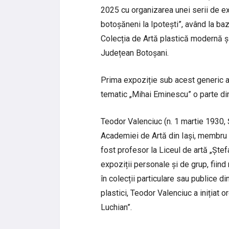
2025 cu organizarea unei serii de exp
botoșăneni la Ipotești”, având la baz
Colecția de Artă plastică modernă
Județean Botoșani.
Prima expoziție sub acest generic a
tematic „Mihai Eminescu” o parte din 
Teodor Valenciuc (n. 1 martie 1930, 
Academiei de Artă din Iași, membru al
fost profesor la Liceul de artă „Ște
expoziții personale și de grup, fiind 
în colecții particulare sau publice din
plastici, Teodor Valenciuc a inițiat 
Luchian”.