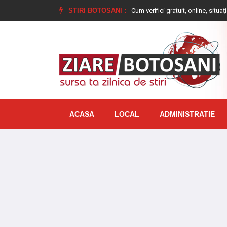
ebuie să faci
Ai datorii la ANAF? Cum verifici gratuit, online, situația fiscală
STIRI BOTOSANI :
ACASA
LOCAL
ADMINISTRATIE