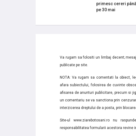
primesc cereri pân
pe 30 mai
Va rugam sa folositi un limbaj decent; mesaje
publicate pe site.
NOTA: Va rugam sa comentati la obiect, lega
afara subiectului, folosirea de cuvinte obsce
afisarea de anunturi publicitare, precum si jignir
un comentariu se va sanctiona prin cenzurare
interzicerea dreptului de a posta, prin blocarea
Site-ul www.ziarebotosani.ro nu raspund
responsabilitatea formularii acestora revine i