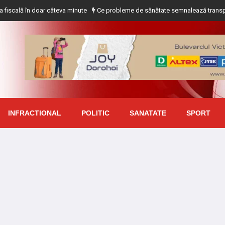
 în doar câteva minute
Ce probleme de sănătate semnalează transpirația exc
INFRACTIONAL
POLITIC
SANATATE
SPORT