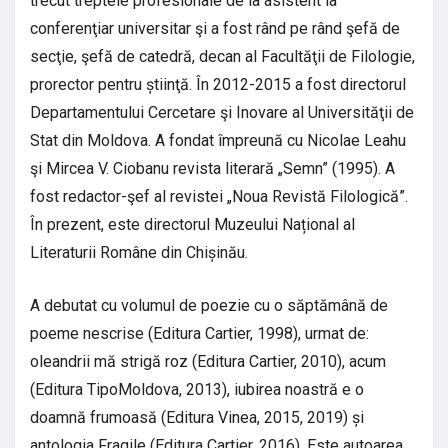
trecut treptele profesionale de la asistent la
conferenţiar universitar şi a fost rând pe rând şefă de
secţie, şefă de catedră, decan al Facultăţii de Filologie,
prorector pentru știinţă. În 2012-2015 a fost directorul
Departamentului Cercetare şi Inovare al Universităţii de
Stat din Moldova. A fondat împreună cu Nicolae Leahu
şi Mircea V. Ciobanu revista literară „Semn” (1995). A
fost redactor-şef al revistei „Noua Revistă Filologică”.
În prezent, este directorul Muzeului Național al
Literaturii Române din Chișinău.
A debutat cu volumul de poezie cu o săptămână de
poeme nescrise (Editura Cartier, 1998), urmat de:
oleandrii mă strigă roz (Editura Cartier, 2010), acum
(Editura TipoMoldova, 2013), iubirea noastră e o
doamnă frumoasă (Editura Vinea, 2015, 2019) și
antologia Fragile (Editura Cartier, 2016). Este autoarea