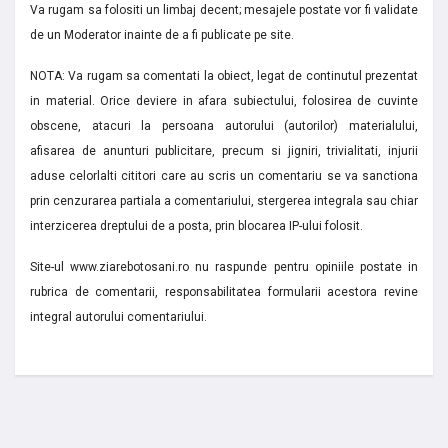
Va rugam sa folositi un limbaj decent; mesajele postate vor fi validate
de un Moderator inainte de a fi publicate pe site.
NOTA: Va rugam sa comentati la obiect, legat de continutul prezentat
in material. Orice deviere in afara subiectului, folosirea de cuvinte
obscene, atacuri la persoana autorului (autorilor) materialului,
afisarea de anunturi publicitare, precum si jigniri, trivialitati, injurii
aduse celorlalti cititori care au scris un comentariu se va sanctiona
prin cenzurarea partiala a comentariului, stergerea integrala sau chiar
interzicerea dreptului de a posta, prin blocarea IP-ului folosit.
Site-ul www.ziarebotosani.ro nu raspunde pentru opiniile postate in
rubrica de comentarii, responsabilitatea formularii acestora revine
integral autorului comentariului.