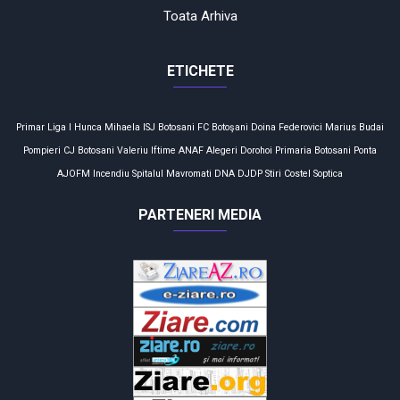
Toata Arhiva
ETICHETE
Primar
Liga I
Hunca Mihaela
ISJ Botosani
FC Botoşani
Doina Federovici
Marius Budai
Pompieri
CJ Botosani
Valeriu Iftime
ANAF
Alegeri
Dorohoi
Primaria Botosani
Ponta
AJOFM
Incendiu
Spitalul Mavromati
DNA
DJDP
Stiri
Costel Soptica
PARTENERI MEDIA