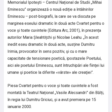
Memorialul Ipotești – Centrul Național de Studii „Mihai
Eminescu” organizează o nouă ediție a întâlnirilor
Eminescu – post-biografii, la care se va discuta pe
marginea eseului dramatic în două acte Cvartet pentru o
voce și toate cuvintele (Editura Arc, 2001), în prezența
autorilor Maria Șleahtițchi și Nicolae Leahu. „În acest
inedit eseu dramatic în două acte, susține Dumitru
Irimia, provocator în sens pozitiv, şi cu o mare
capacitate de tensionare poetică, ipostazele Poetului,
aici ale poetului Eminescu, sunt întruchipări ale fiinţei lui
umane şi poetice la diferite «vârste» ale creaţiei”.
Piesa Cvartet pentru o voce și toate cuvintele a fost
montată la Teatrul Național „Vasile Alecsandri” din Bălți,
în regia lui Dumitru Griciuc, și a avut premiera pe 15
ianuarie 2000.