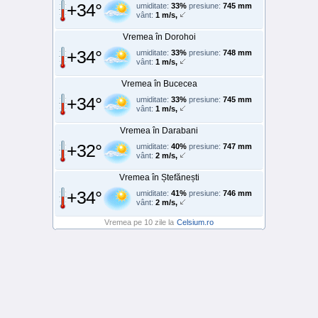
+34°
umiditate:
33%
presiune:
745 mm
vânt:
1 m/s,
Vremea în Dorohoi
+34°
umiditate:
33%
presiune:
748 mm
vânt:
1 m/s,
Vremea în Bucecea
+34°
umiditate:
33%
presiune:
745 mm
vânt:
1 m/s,
Vremea în Darabani
+32°
umiditate:
40%
presiune:
747 mm
vânt:
2 m/s,
Vremea în Ștefănești
+34°
umiditate:
41%
presiune:
746 mm
vânt:
2 m/s,
Vremea pe 10 zile la
Celsium.ro