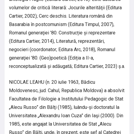
volumelor de critică literară: Jocurile alterităţii (Editura
Cartier, 2002); Cerc deschis. Literatura română din
Basarabia în postcomunism (Editura Timpul, 2007),
Romanul generaţiei ’80. Construcție și reprezentare
(Editura Cartier, 2014), Literatură, reprezentări,
negocieri (coordonator; Editura Arc, 2018), Romanul
generaţiei ’80. (Geo)poetică (Ediția a II-a,
reconceptualizată și adăugată; Editura Cartier, 2023) ș.a.
NICOLAE LEAHU (n. 20 iulie 1963, Bădicu
Moldovenesc, jud. Cahul, Republica Moldova) a absolvit
Facultatea de Filologie a Institutului Pedagogic de Stat
„Alecu Russo” din Bălţi (1985), luându-și doctoratul la
Universitatea „Alexandru Ioan Cuza” din Iaşi (2000). Din
1985, este angajat la Universitatea de Stat „Alecu
Russo” din Bălți, unde, în prezent, este șef al Catedrei