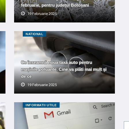
februarie, pentru județul Botoșani
19 Februarie 2025
NATIONAL
Ce înseamnă noua taxă auto pentru
mașinile poluante. Cine va plăti mai mult și
de ce
19 Februarie 2025
INFORMATII UTILE