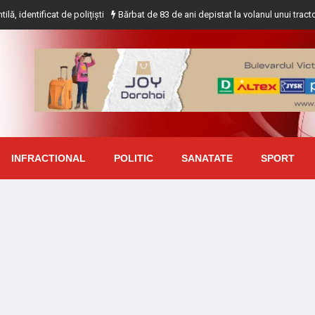
 de polițiști
Bărbat de 83 de ani depistat la volanul unui tractor fără a deț
INFRACTIONAL
POLITIC
SANATATE
SPORT