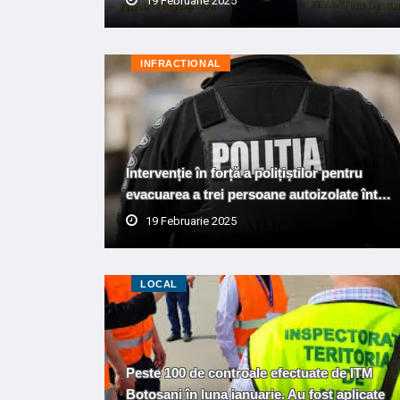
19 Februarie 2025
INFRACTIONAL
Intervenție în forță a polițiștilor pentru
evacuarea a trei persoane autoizolate înt…
19 Februarie 2025
LOCAL
Peste 100 de controale efectuate de ITM
Botoșani în luna ianuarie. Au fost aplicate