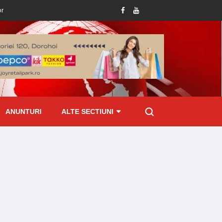
ine permis de conducere
Amenzi de peste 70 mii lei aplicate de ITM Botoșani
ANUNTURI
ALTE SECTIUNI