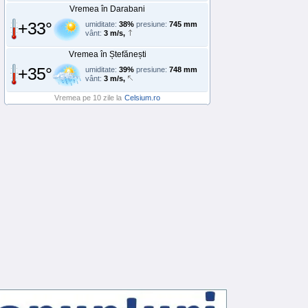
Vremea în Darabani
+33°
umiditate:
38%
presiune:
745 mm
vânt:
3 m/s,
Vremea în Ștefănești
+35°
umiditate:
39%
presiune:
748 mm
vânt:
3 m/s,
Vremea pe 10 zile la
Celsium.ro