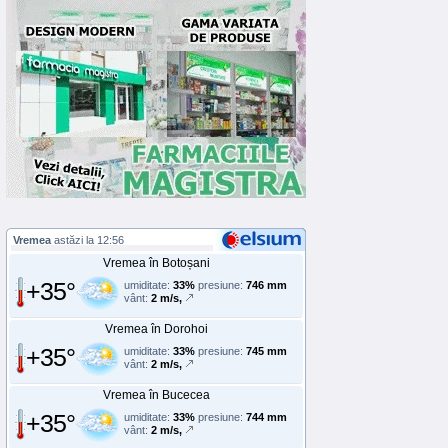
Vremea
astăzi la 12:56
Vremea în Botoșani
+35°
umiditate:
33%
presiune:
746 mm
vânt:
2 m/s,
Vremea în Dorohoi
+35°
umiditate:
33%
presiune:
745 mm
vânt:
2 m/s,
Vremea în Bucecea
+35°
umiditate:
33%
presiune:
744 mm
vânt:
2 m/s,