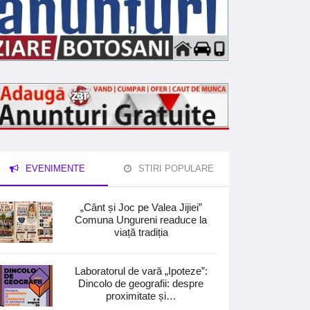
EVENIMENTE
STIRI POPULARE
„Cânt și Joc pe Valea Jijiei”
Comuna Ungureni readuce la
viață tradiția
Laboratorul de vară „Ipoteze”:
Dincolo de geografii: despre
proximitate și…