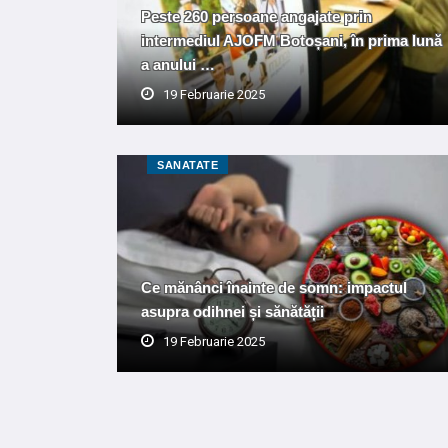
Peste 260 persoane angajate prin
intermediul AJOFM Botoșani, în prima lună
a anului …
19 Februarie 2025
SANATATE
Ce mănânci înainte de somn: impactul
asupra odihnei și sănătății
19 Februarie 2025