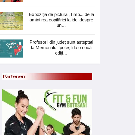
Expoziția de pictură „Timp... de la
amintirea copilăriei la idei despre
un…
Profesorii din județ sunt așteptați
la Memorialul Ipotești la o nouă
ediți…