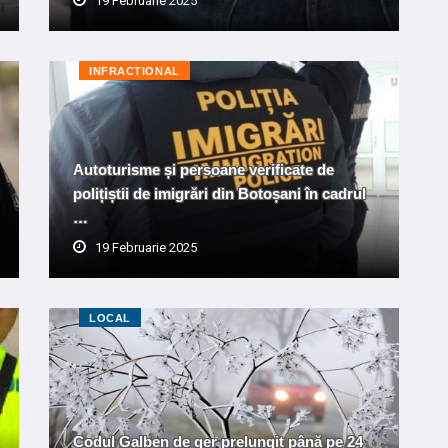
19 Februarie 2025
INFRACTIONAL
Autoturisme și persoane verificate de
polițiștii de imigrări din Botoșani în cadrul
…
19 Februarie 2025
LOCAL
Codul Galben de ger prelungit până pe 24