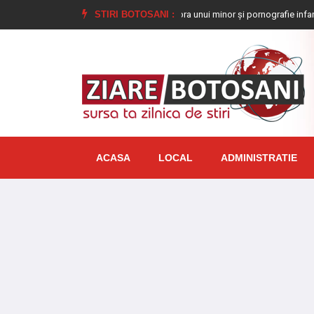
la închisoare pentru viol asupra unui minor și pornografie infantilă, identificat
STIRI BOTOSANI :
ACASA
LOCAL
ADMINISTRATIE