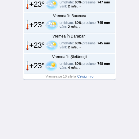
+23°
umiditate:
60%
presiune:
747 mm
vânt:
2 m/s,
Vremea în Bucecea
+23°
umiditate:
60%
presiune:
745 mm
vânt:
2 m/s,
Vremea în Darabani
+23°
umiditate:
63%
presiune:
745 mm
vânt:
2 m/s,
Vremea în Ștefănești
+23°
umiditate:
60%
presiune:
748 mm
vânt:
4 m/s,
Vremea pe 10 zile la
Celsium.ro