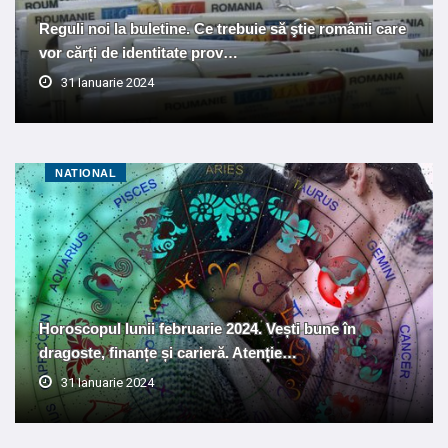
Reguli noi la buletine. Ce trebuie să ştie românii care
vor cărți de identitate prov…
31 Ianuarie 2024
NATIONAL
Horoscopul lunii februarie 2024. Vești bune în
dragoste, finanțe și carieră. Atenție…
31 Ianuarie 2024