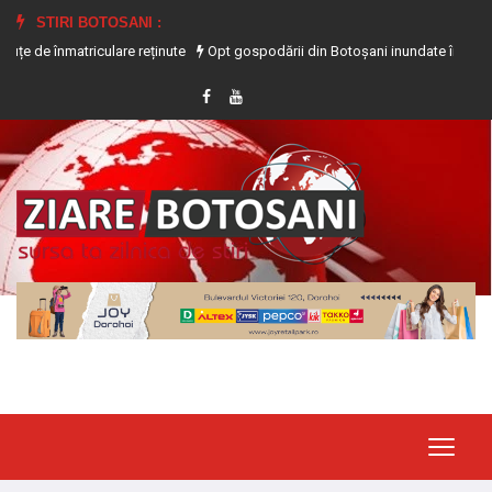
STIRI BOTOSANI :
culare reținute
Opt gospodării din Botoșani inundate în urma precipitațiilor 