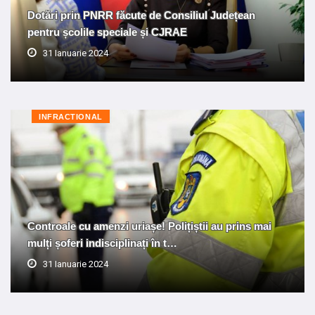
Dotări prin PNRR făcute de Consiliul Județean
pentru școlile speciale și CJRAE
31 Ianuarie 2024
INFRACTIONAL
Controale cu amenzi uriașe! Polițiștii au prins mai
mulți șoferi indisciplinați în t…
31 Ianuarie 2024