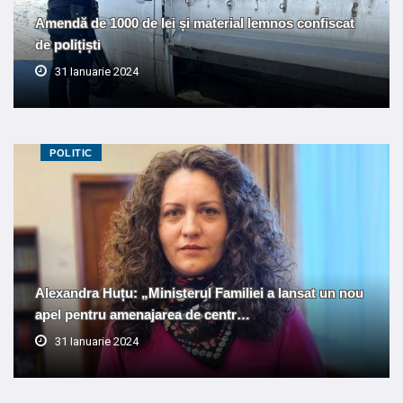
Amendă de 1000 de lei și material lemnos confiscat
de polițiști
31 Ianuarie 2024
POLITIC
Alexandra Huțu: „Ministerul Familiei a lansat un nou
apel pentru amenajarea de centr…
31 Ianuarie 2024