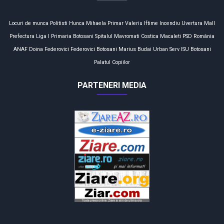
Locuri de munca
Politisti
Hunca Mihaela
Primar
Valeriu Iftime
Incendiu
Uvertura Mall
Prefectura
Liga I
Primaria Botosani
Spitalul Mavromati
Costica Macaleti
PSD
România
ANAF
Doina Federovici
Federovici
Botosani
Marius Budai
Urban Serv
ISU Botosani
Palatul Copiilor
PARTENERI MEDIA