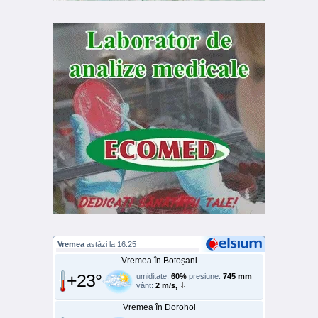
Vremea
astăzi la 16:25
Vremea în Botoșani
+23°
umiditate:
60%
presiune:
745 mm
vânt:
2 m/s,
Vremea în Dorohoi