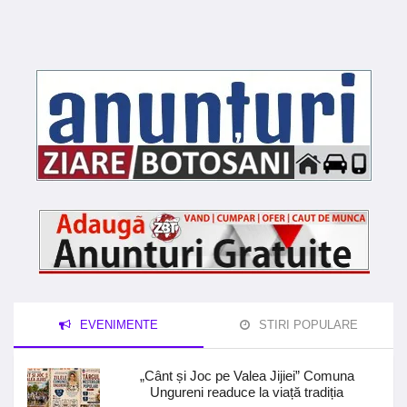
EVENIMENTE
STIRI POPULARE
„Cânt și Joc pe Valea Jijiei” Comuna
Ungureni readuce la viață tradiția