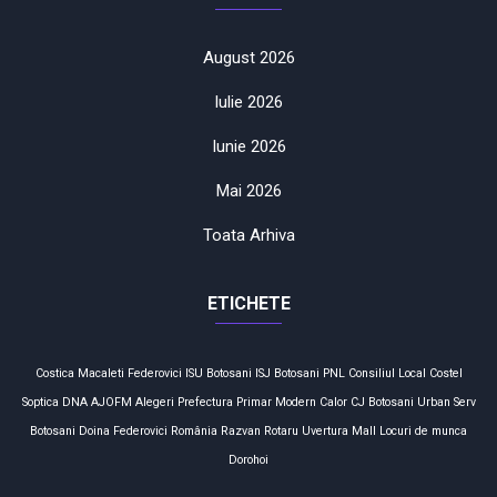
August 2026
Iulie 2026
Iunie 2026
Mai 2026
Toata Arhiva
ETICHETE
Costica Macaleti
Federovici
ISU Botosani
ISJ Botosani
PNL
Consiliul Local
Costel
Soptica
DNA
AJOFM
Alegeri
Prefectura
Primar
Modern Calor
CJ Botosani
Urban Serv
Botosani
Doina Federovici
România
Razvan Rotaru
Uvertura Mall
Locuri de munca
Dorohoi