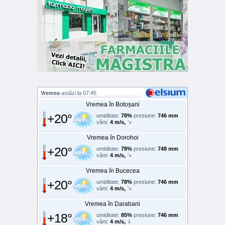
Vremea
astăzi la 07:45
Vremea în Botoșani
+20°
umiditate:
78%
presiune:
746 mm
vânt:
4 m/s,
Vremea în Dorohoi
+20°
umiditate:
78%
presiune:
748 mm
vânt:
4 m/s,
Vremea în Bucecea
+20°
umiditate:
78%
presiune:
746 mm
vânt:
4 m/s,
Vremea în Darabani
+18°
umiditate:
85%
presiune:
746 mm
vânt:
4 m/s,