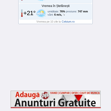
Vremea în Ștefănești
+21°
umiditate:
76%
presiune:
747 mm
vânt:
6 m/s,
Vremea pe 10 zile la
Celsium.ro