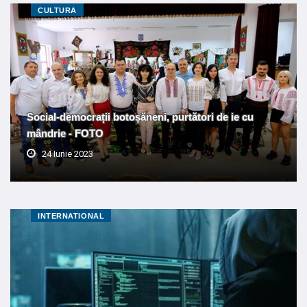
CULTURA
Social-democrații botoșăneni, purtători de ie cu
mândrie - FOTO
24 Iunie 2023
INTERNATIONAL