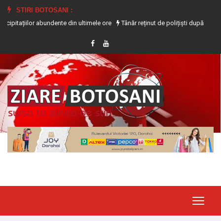
STIRI BOTOSANI :
iilor abundente din ultimele ore
Tânăr reținut de polițiști după ce i-a furat t