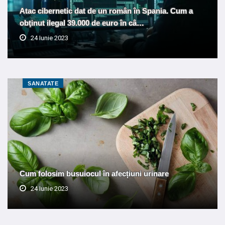
Atac cibernetic dat de un român în Spania. Cum a
obţinut ilegal 39.000 de euro în câ…
24 Iunie 2023
SANATATE
Cum folosim busuiocul în afecțiuni urinare
24 Iunie 2023