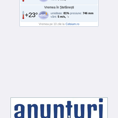
Vremea în Ștefănești
+23°
umiditate:
81%
presiune:
746 mm
vânt:
5 m/s,
Vremea pe 10 zile la
Celsium.ro