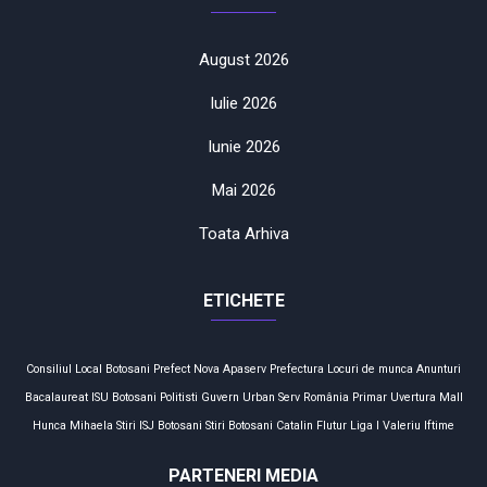
August 2026
Iulie 2026
Iunie 2026
Mai 2026
Toata Arhiva
ETICHETE
Consiliul Local
Botosani
Prefect
Nova Apaserv
Prefectura
Locuri de munca
Anunturi
Bacalaureat
ISU Botosani
Politisti
Guvern
Urban Serv
România
Primar
Uvertura Mall
Hunca Mihaela
Stiri
ISJ Botosani
Stiri Botosani
Catalin Flutur
Liga I
Valeriu Iftime
PARTENERI MEDIA