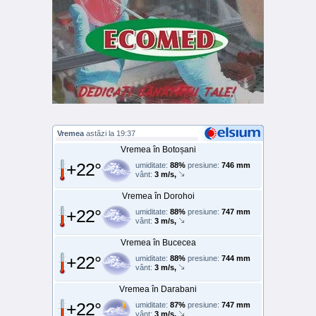
Vremea
astăzi la 19:37
Vremea în Botoșani
+22°
umiditate:
88%
presiune:
746 mm
vânt:
3 m/s,
Vremea în Dorohoi
+22°
umiditate:
88%
presiune:
747 mm
vânt:
3 m/s,
Vremea în Bucecea
+22°
umiditate:
88%
presiune:
744 mm
vânt:
3 m/s,
Vremea în Darabani
+22°
umiditate:
87%
presiune:
747 mm
vânt:
3 m/s,