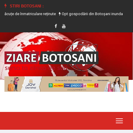
STIRI BOTOSANI :
 înmatriculare reținute
Opt gospodării din Botoșani inundate în urma precipita