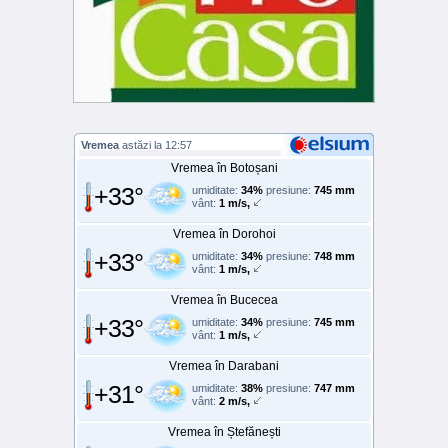
Vremea
astăzi la 12:57
Vremea în Botoșani
+33°
umiditate:
34%
presiune:
745 mm
vânt:
1 m/s,
Vremea în Dorohoi
+33°
umiditate:
34%
presiune:
748 mm
vânt:
1 m/s,
Vremea în Bucecea
+33°
umiditate:
34%
presiune:
745 mm
vânt:
1 m/s,
Vremea în Darabani
+31°
umiditate:
38%
presiune:
747 mm
vânt:
2 m/s,
Vremea în Ștefănești