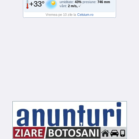
+33°
umiditate:
43%
presiune:
746 mm
vânt:
2 m/s,
Vremea pe 10 zile la
Celsium.ro