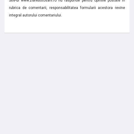
Site-ul www.ziarebotosani.ro nu raspunde pentru opiniile postate in
rubrica de comentarii, responsabilitatea formularii acestora revine
integral autorului comentariului.