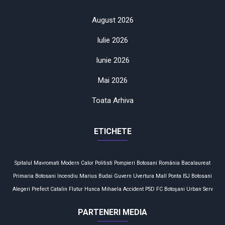
August 2026
Iulie 2026
Iunie 2026
Mai 2026
Toata Arhiva
ETICHETE
Spitalul Mavromati
Modern Calor
Politisti
Pompieri
Botosani
România
Bacalaureat
Primaria Botosani
Incendiu
Marius Budai
Guvern
Uvertura Mall
Ponta
ISJ Botosani
Alegeri
Prefect
Catalin Flutur
Hunca Mihaela
Accident
PSD
FC Botoşani
Urban Serv
PARTENERI MEDIA