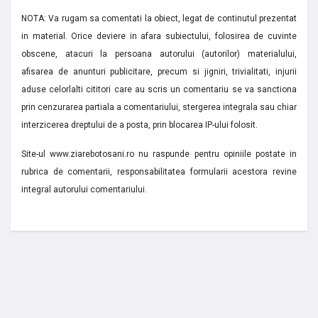
NOTA: Va rugam sa comentati la obiect, legat de continutul prezentat
in material. Orice deviere in afara subiectului, folosirea de cuvinte
obscene, atacuri la persoana autorului (autorilor) materialului,
afisarea de anunturi publicitare, precum si jigniri, trivialitati, injurii
aduse celorlalti cititori care au scris un comentariu se va sanctiona
prin cenzurarea partiala a comentariului, stergerea integrala sau chiar
interzicerea dreptului de a posta, prin blocarea IP-ului folosit.
Site-ul www.ziarebotosani.ro nu raspunde pentru opiniile postate in
rubrica de comentarii, responsabilitatea formularii acestora revine
integral autorului comentariului.