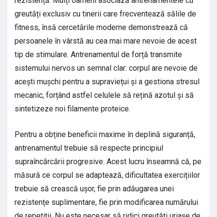
rezistență. Mulți oameni asociază antrenamentele cu
greutăți exclusiv cu tinerii care frecventează sălile de
fitness, însă cercetările moderne demonstrează că
persoanele în vârstă au cea mai mare nevoie de acest
tip de stimulare. Antrenamentul de forță transmite
sistemului nervos un semnal clar: corpul are nevoie de
acești mușchi pentru a supraviețui și a gestiona stresul
mecanic, forțând astfel celulele să rețină azotul și să
sintetizeze noi filamente proteice.
Pentru a obține beneficii maxime în deplină siguranță,
antrenamentul trebuie să respecte principiul
supraîncărcării progresive. Acest lucru înseamnă că, pe
măsură ce corpul se adaptează, dificultatea exercițiilor
trebuie să crească ușor, fie prin adăugarea unei
rezistențe suplimentare, fie prin modificarea numărului
de repetiții. Nu este necesar să ridici greutăți uriașe de