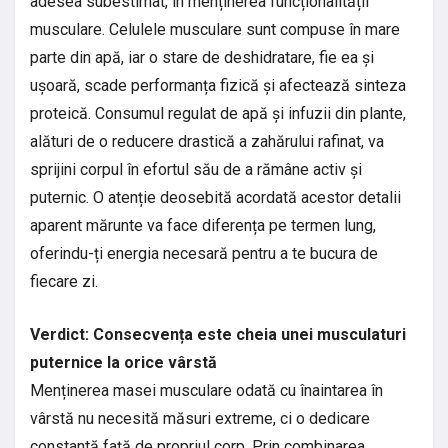
adesea subestimat, în menținerea funcționalității
musculare. Celulele musculare sunt compuse în mare
parte din apă, iar o stare de deshidratare, fie ea și
ușoară, scade performanța fizică și afectează sinteza
proteică. Consumul regulat de apă și infuzii din plante,
alături de o reducere drastică a zahărului rafinat, va
sprijini corpul în efortul său de a rămâne activ și
puternic. O atenție deosebită acordată acestor detalii
aparent mărunte va face diferența pe termen lung,
oferindu-ți energia necesară pentru a te bucura de
fiecare zi.
Verdict: Consecvența este cheia unei musculaturi
puternice la orice vârstă
Menținerea masei musculare odată cu înaintarea în
vârstă nu necesită măsuri extreme, ci o dedicare
constantă față de propriul corp. Prin combinarea