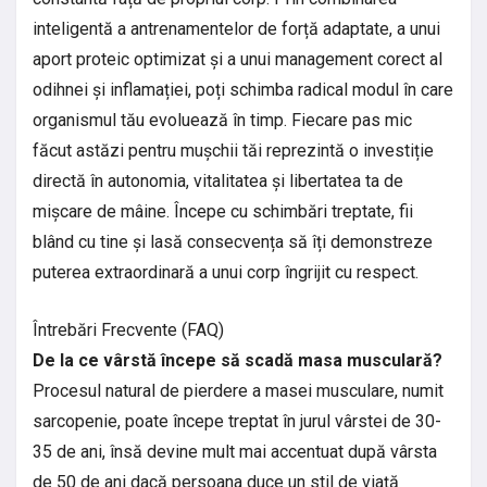
inteligentă a antrenamentelor de forță adaptate, a unui
aport proteic optimizat și a unui management corect al
odihnei și inflamației, poți schimba radical modul în care
organismul tău evoluează în timp. Fiecare pas mic
făcut astăzi pentru mușchii tăi reprezintă o investiție
directă în autonomia, vitalitatea și libertatea ta de
mișcare de mâine. Începe cu schimbări treptate, fii
blând cu tine și lasă consecvența să îți demonstreze
puterea extraordinară a unui corp îngrijit cu respect.
Întrebări Frecvente (FAQ)
De la ce vârstă începe să scadă masa musculară?
Procesul natural de pierdere a masei musculare, numit
sarcopenie, poate începe treptat în jurul vârstei de 30-
35 de ani, însă devine mult mai accentuat după vârsta
de 50 de ani dacă persoana duce un stil de viață