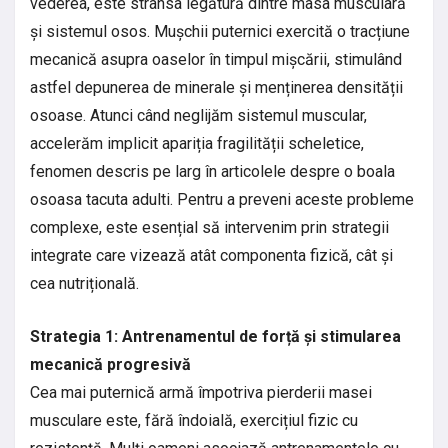
vederea, este strânsa legătură dintre masa musculară
și sistemul osos. Mușchii puternici exercită o tracțiune
mecanică asupra oaselor în timpul mișcării, stimulând
astfel depunerea de minerale și menținerea densității
osoase. Atunci când neglijăm sistemul muscular,
accelerăm implicit apariția fragilității scheletice,
fenomen descris pe larg în articolele despre o boala
osoasa tacuta adulti. Pentru a preveni aceste probleme
complexe, este esențial să intervenim prin strategii
integrate care vizează atât componenta fizică, cât și
cea nutrițională.
Strategia 1: Antrenamentul de forță și stimularea
mecanică progresivă
Cea mai puternică armă împotriva pierderii masei
musculare este, fără îndoială, exercițiul fizic cu