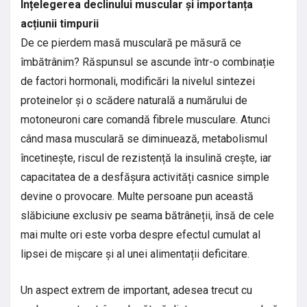
Înțelegerea declinului muscular și importanța
acțiunii timpurii
De ce pierdem masă musculară pe măsură ce
îmbătrânim? Răspunsul se ascunde într-o combinație
de factori hormonali, modificări la nivelul sintezei
proteinelor și o scădere naturală a numărului de
motoneuroni care comandă fibrele musculare. Atunci
când masa musculară se diminuează, metabolismul
încetinește, riscul de rezistență la insulină crește, iar
capacitatea de a desfășura activități casnice simple
devine o provocare. Multe persoane pun această
slăbiciune exclusiv pe seama bătrâneții, însă de cele
mai multe ori este vorba despre efectul cumulat al
lipsei de mișcare și al unei alimentații deficitare.
Un aspect extrem de important, adesea trecut cu