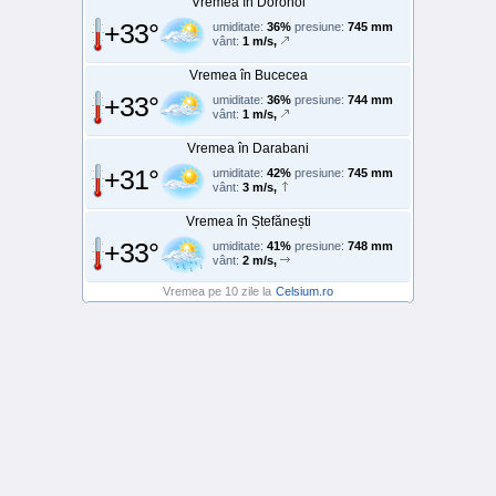
Vremea în Dorohoi
+33°
umiditate:
36%
presiune:
745 mm
vânt:
1 m/s,
Vremea în Bucecea
+33°
umiditate:
36%
presiune:
744 mm
vânt:
1 m/s,
Vremea în Darabani
+31°
umiditate:
42%
presiune:
745 mm
vânt:
3 m/s,
Vremea în Ștefănești
+33°
umiditate:
41%
presiune:
748 mm
vânt:
2 m/s,
Vremea pe 10 zile la
Celsium.ro