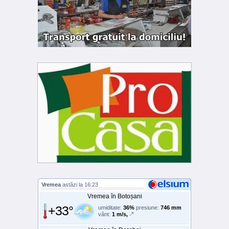
Vremea
astăzi la 16:23
Vremea în Botoșani
+33°
umiditate:
36%
presiune:
746 mm
vânt:
1 m/s,