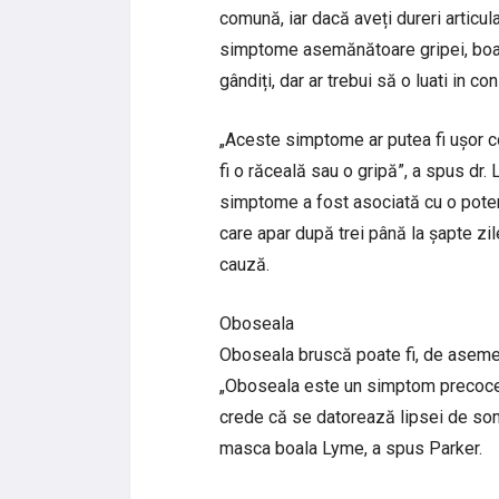
comună, iar dacă aveți dureri articula
simptome asemănătoare gripei, boala
gândiți, dar ar trebui să o luati in co
„Aceste simptome ar putea fi ușor c
fi o răceală sau o gripă”, a spus dr.
simptome a fost asociată cu o pote
care apar după trei până la șapte zi
cauză.
Oboseala
Oboseala bruscă poate fi, de aseme
„Oboseala este un simptom precoce 
crede că se datorează lipsei de somn
masca boala Lyme, a spus Parker.