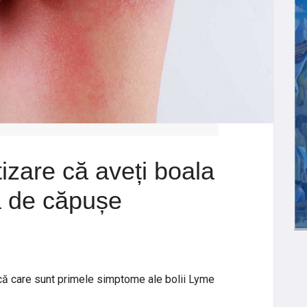
zare că aveți boala
 de căpușe
lică care sunt primele simptome ale bolii Lyme