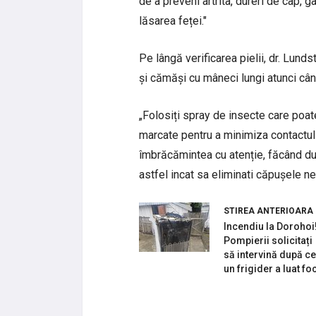
de a preveni artrita, dureri de cap, 
lăsarea feței."
Pe lângă verificarea pielii, dr. Lun
și cămăși cu mâneci lungi atunci cân
„Folosiți spray de insecte care poat
marcate pentru a minimiza contactul c
îmbrăcămintea cu atenție, făcând du
astfel incat sa eliminati căpușele ne
STIREA ANTERIOARA
Incendiu la Dorohoi
Pompierii solicitați
să intervină după ce
un frigider a luat fo