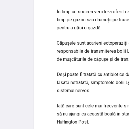
În timp ce sosirea verii le-a oferit 
timp pe gazon sau drumeții pe trasee
pentru a găsi o gazdă.
Căpușele sunt acarieni ectoparaziți a
responsabile de transmiterea bolii
de mușcăturile de căpușe și de trans
Deși poate fi tratată cu antibiotic
lăsată netratată, simptomele bolii Ly
sistemul nervos.
Iată care sunt cele mai frecvente s
să nu ajungi cu această boală in stadi
Huffington Post.