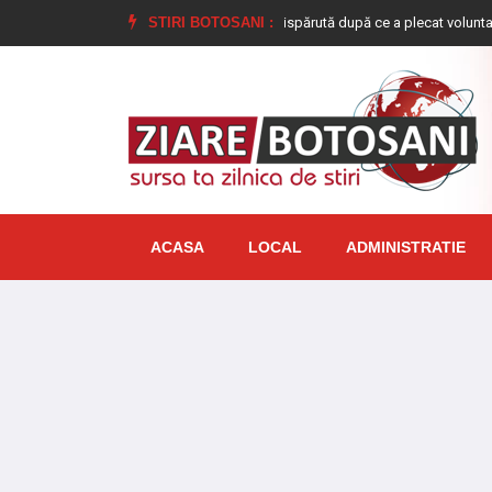
 de 17 ani, din Dimăcheni, dată dispărută după ce a plecat voluntar de acasă ș
STIRI BOTOSANI :
ACASA
LOCAL
ADMINISTRATIE