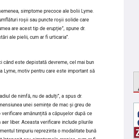
 asemenea, simptome precoce ale bolii Lyme.
umflături roșii sau puncte roșii solide care
lumea are acest tip de erupție”, spune dr.
ri ale pielii, cum ar fi urticaria”.
ci când este depistată devreme, cel mai bun
la Lyme, motiv pentru care este important să
diul de nimfă, nu de adulți”, a spus dr.
dimensiunea unei semințe de mac și greu de
o verificare amănunțită a căpușelor după ce
n aer liber. Aceasta verificare include pliurile
tamentul timpuriu reprezinta o modalitate bună