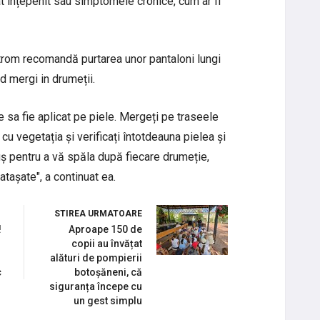
gât înțepenit sau simptomele cronice, cum ar fi
dstrom recomandă purtarea unor pantaloni lungi
d mergi in drumeții.
e sa fie aplicat pe piele. Mergeți pe traseele
u vegetația și verificați întotdeauna pielea și
ș pentru a vă spăla după fiecare drumeție,
atașate", a continuat ea.
STIREA URMATOARE
!
Aproape 150 de
copii au învățat
alături de pompierii
c
botoșăneni, că
siguranța începe cu
un gest simplu