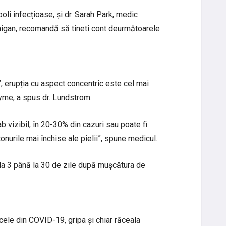
oli infecțioase, și dr. Sarah Park, medic
ichigan, recomandă să tineti cont deurmătoarele
”, erupția cu aspect concentric este cel mai
yme, a spus dr. Lundstrom.
ab vizibil, în 20-30% din cazuri sau poate fi
onurile mai închise ale pielii”, spune medicul.
la 3 până la 30 de zile după mușcătura de
cele din COVID-19, gripa și chiar răceala