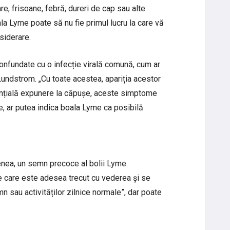
re, frisoane, febră, dureri de cap sau alte
 Lyme poate să nu fie primul lucru la care vă
nsiderare.
onfundate cu o infecție virală comună, cum ar
 Lundstrom. „Cu toate acestea, apariția acestor
nțială expunere la căpușe, aceste simptome
le, ar putea indica boala Lyme ca posibilă
nea, un semn precoce al bolii Lyme.
care este adesea trecut cu vederea și se
 sau activităților zilnice normale”, dar poate