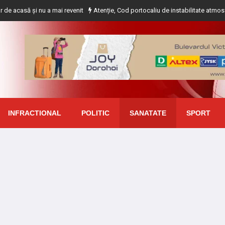
i nu a mai revenit
Atenție, Cod portocaliu de instabilitate atmosferică pentr
INFRACTIONAL
POLITIC
SANATATE
SPORT