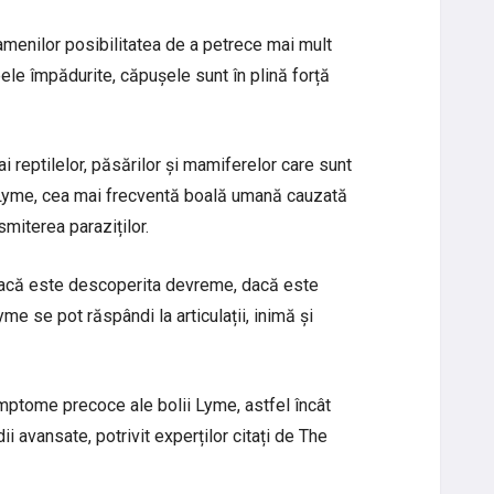
oamenilor posibilitatea de a petrece mai mult
le împădurite, căpușele sunt în plină forță
i reptilelor, păsărilor și mamiferelor care sunt
 Lyme, cea mai frecventă boală umană cauzată
miterea paraziților.
e dacă este descoperita devreme, dacă este
me se pot răspândi la articulații, inimă și
imptome precoce ale bolii Lyme, astfel încât
i avansate, potrivit experților citați de The