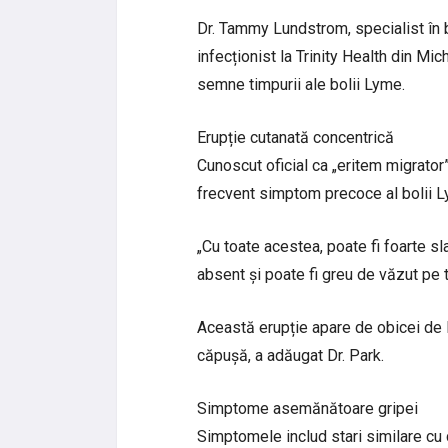
Dr. Tammy Lundstrom, specialist în b
infecționist la Trinity Health din M
semne timpurii ale bolii Lyme.
Erupție cutanată concentrică
Cunoscut oficial ca „eritem migrator
frecvent simptom precoce al bolii L
„Cu toate acestea, poate fi foarte sl
absent și poate fi greu de văzut pe t
Această erupție apare de obicei de 
căpușă, a adăugat Dr. Park.
Simptome asemănătoare gripei
Simptomele includ stari similare cu 