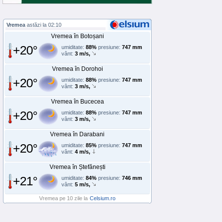
Vremea
astăzi la 02:10
Vremea în Botoșani
+20°
umiditate:
88%
presiune:
747 mm
vânt:
3 m/s,
Vremea în Dorohoi
+20°
umiditate:
88%
presiune:
747 mm
vânt:
3 m/s,
Vremea în Bucecea
+20°
umiditate:
88%
presiune:
747 mm
vânt:
3 m/s,
Vremea în Darabani
+20°
umiditate:
85%
presiune:
747 mm
vânt:
4 m/s,
Vremea în Ștefănești
+21°
umiditate:
84%
presiune:
746 mm
vânt:
5 m/s,
Vremea pe 10 zile la
Celsium.ro