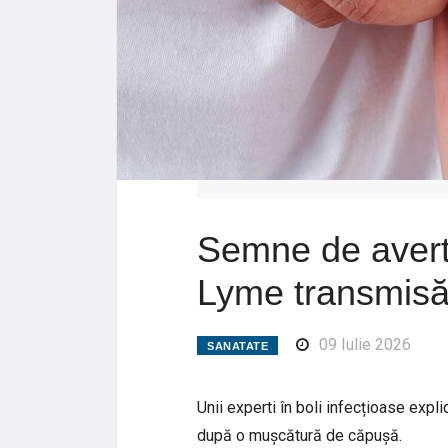
Semne de averti
Lyme transmisă
09 Iulie 2026
SANATATE
Unii experti în boli infecțioase exp
după o mușcătură de căpușă.