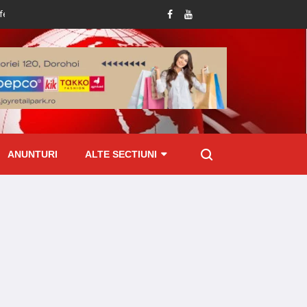
u județul Botoșani!
Femeie prinsă mangă la volan: șoferița de 49 de ani, dusă
ANUNTURI
ALTE SECTIUNI