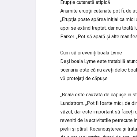
Erupție cutanată atipică
Anumite erupții cutanate pot fi, de
„Erupția poate apărea inițial ca mici 
apoi se extind treptat, dar nu toată 
Parker. „Pot să apară și alte manifestă
Cum să preveniți boala Lyme
Deși boala Lyme este tratabilă atun
scenariu este că nu aveți deloc boa
vă protejați de căpușe.
„Boala este cauzată de căpușe în sta
Lundstrom. „Pot fi foarte mici, de 
văzut, dar este important să faceți 
reveniti de la activitatile petrecute i
pielii și părul. Recunoașterea și tra