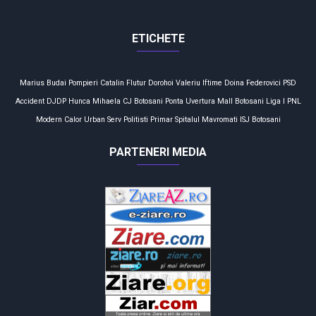
ETICHETE
Marius Budai
Pompieri
Catalin Flutur
Dorohoi
Valeriu Iftime
Doina Federovici
PSD
Accident
DJDP
Hunca Mihaela
CJ Botosani
Ponta
Uvertura Mall
Botosani
Liga I
PNL
Modern Calor
Urban Serv
Politisti
Primar
Spitalul Mavromati
ISJ Botosani
PARTENERI MEDIA