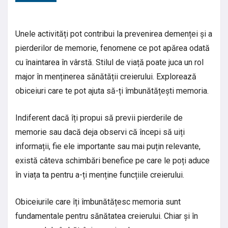
Unele activități pot contribui la prevenirea demenței și a
pierderilor de memorie, fenomene ce pot apărea odată
cu înaintarea în vârstă. Stilul de viață poate juca un rol
major în menținerea sănătății creierului. Explorează
obiceiuri care te pot ajuta să-ți îmbunătățești memoria.
Indiferent dacă îți propui să previi pierderile de
memorie sau dacă deja observi că începi să uiți
informații, fie ele importante sau mai puțin relevante,
există câteva schimbări benefice pe care le poți aduce
în viața ta pentru a-ți menține funcțiile creierului.
Obiceiurile care îți îmbunătățesc memoria sunt
fundamentale pentru sănătatea creierului. Chiar și în