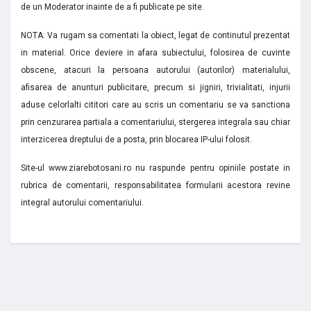
de un Moderator inainte de a fi publicate pe site.
NOTA: Va rugam sa comentati la obiect, legat de continutul prezentat
in material. Orice deviere in afara subiectului, folosirea de cuvinte
obscene, atacuri la persoana autorului (autorilor) materialului,
afisarea de anunturi publicitare, precum si jigniri, trivialitati, injurii
aduse celorlalti cititori care au scris un comentariu se va sanctiona
prin cenzurarea partiala a comentariului, stergerea integrala sau chiar
interzicerea dreptului de a posta, prin blocarea IP-ului folosit.
Site-ul www.ziarebotosani.ro nu raspunde pentru opiniile postate in
rubrica de comentarii, responsabilitatea formularii acestora revine
integral autorului comentariului.