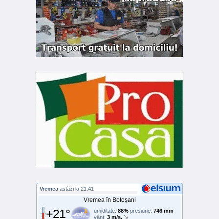
Vremea
astăzi la 21:41
Vremea în Botoșani
+21°
umiditate:
88%
presiune:
746 mm
vânt:
3 m/s,