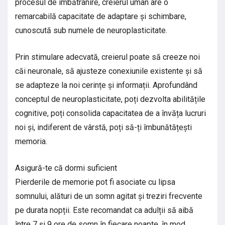
procesul de îmbătrânire, creierul uman are o
remarcabilă capacitate de adaptare și schimbare,
cunoscută sub numele de neuroplasticitate.
Prin stimulare adecvată, creierul poate să creeze noi
căi neuronale, să ajusteze conexiunile existente și să
se adapteze la noi cerințe și informații. Aprofundând
conceptul de neuroplasticitate, poți dezvolta abilitățile
cognitive, poți consolida capacitatea de a învăța lucruri
noi și, indiferent de vârstă, poți să-ți îmbunătățești
memoria.
Asigură-te că dormi suficient
Pierderile de memorie pot fi asociate cu lipsa
somnului, alături de un somn agitat și treziri frecvente
pe durata nopții. Este recomandat ca adulții să aibă
între 7 și 9 ore de somn în fiecare noapte, în mod