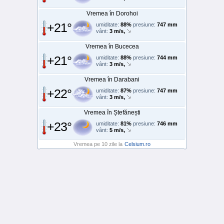
Vremea în Dorohoi
+21°
umiditate:
88%
presiune:
747 mm
vânt:
3 m/s,
Vremea în Bucecea
+21°
umiditate:
88%
presiune:
744 mm
vânt:
3 m/s,
Vremea în Darabani
+22°
umiditate:
87%
presiune:
747 mm
vânt:
3 m/s,
Vremea în Ștefănești
+23°
umiditate:
81%
presiune:
746 mm
vânt:
5 m/s,
Vremea pe 10 zile la
Celsium.ro