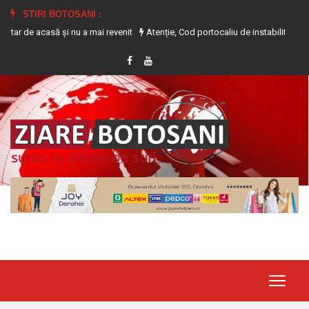
STIRI BOTOSANI :
asă și nu a mai revenit
Atenție, Cod portocaliu de instabilitate atmosferică 