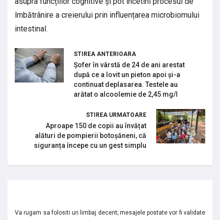
asupra funcțiilor cognitive și pot încetini procesul de
îmbătrânire a creierului prin influențarea microbiomului
intestinal.
STIREA ANTERIOARA
Șofer în vârstă de 24 de ani arestat
după ce a lovit un pieton apoi și-a
continuat deplasarea. Testele au
arătat o alcoolemie de 2,45 mg/l
STIREA URMATOARE
Aproape 150 de copii au învățat
alături de pompierii botoșăneni, că
siguranța începe cu un gest simplu
Va rugam sa folositi un limbaj decent; mesajele postate vor fi validate