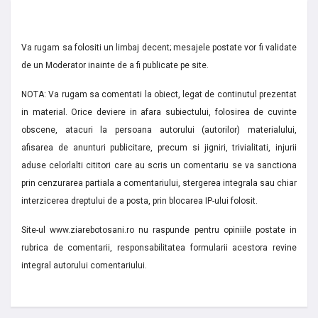
Va rugam sa folositi un limbaj decent; mesajele postate vor fi validate
de un Moderator inainte de a fi publicate pe site.
NOTA: Va rugam sa comentati la obiect, legat de continutul prezentat
in material. Orice deviere in afara subiectului, folosirea de cuvinte
obscene, atacuri la persoana autorului (autorilor) materialului,
afisarea de anunturi publicitare, precum si jigniri, trivialitati, injurii
aduse celorlalti cititori care au scris un comentariu se va sanctiona
prin cenzurarea partiala a comentariului, stergerea integrala sau chiar
interzicerea dreptului de a posta, prin blocarea IP-ului folosit.
Site-ul www.ziarebotosani.ro nu raspunde pentru opiniile postate in
rubrica de comentarii, responsabilitatea formularii acestora revine
integral autorului comentariului.