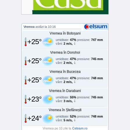
Vremea
astăzi la 10:16
Vremea în Botoșani
+25°
umiditate:
47%
presiune:
747 mm
vânt:
2 m/s,
Vremea în Dorohoi
+25°
umiditate:
47%
presiune:
745 mm
vânt:
2 m/s,
Vremea în Bucecea
+25°
umiditate:
47%
presiune:
748 mm
vânt:
2 m/s,
Vremea în Darabani
+23°
umiditate:
55%
presiune:
745 mm
vânt:
3 m/s,
Vremea în Ștefănești
+24°
umiditate:
52%
presiune:
748 mm
vânt:
5 m/s,
Vremea pe 10 zile la
Celsium.ro