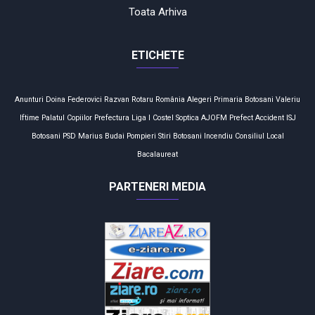
Toata Arhiva
ETICHETE
Anunturi
Doina Federovici
Razvan Rotaru
România
Alegeri
Primaria Botosani
Valeriu
Iftime
Palatul Copiilor
Prefectura
Liga I
Costel Soptica
AJOFM
Prefect
Accident
ISJ
Botosani
PSD
Marius Budai
Pompieri
Stiri Botosani
Incendiu
Consiliul Local
Bacalaureat
PARTENERI MEDIA