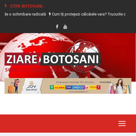
STIRI BOTOSANI :
imbare radicală
Cum îți protejezi călcâiele vara? Trucurile care previn uscarea