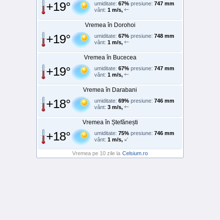
+19°
umiditate:
67%
presiune:
747 mm
vânt:
1 m/s,
Vremea în Dorohoi
+19°
umiditate:
67%
presiune:
748 mm
vânt:
1 m/s,
Vremea în Bucecea
+19°
umiditate:
67%
presiune:
747 mm
vânt:
1 m/s,
Vremea în Darabani
+18°
umiditate:
69%
presiune:
746 mm
vânt:
3 m/s,
Vremea în Ștefănești
+18°
umiditate:
75%
presiune:
746 mm
vânt:
1 m/s,
Vremea pe 10 zile la
Celsium.ro