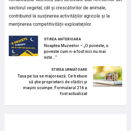
sectorul vegetal, cât și crescătorilor de animale,
contribuind la susținerea activităților agricole și la
menținerea competitivității exploatațiilor.
STIREA ANTERIOARA
Noaptea Muzeelor – „O poveste, o
poveste cum n-a fost nici nu mai
este...”
STIREA URMATOARE
Taxa pe lux se majorează. Ce trebuie
să știe proprietarii de clădiri și
mașini scumpe. Formularul 216 a
fost actualizat