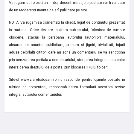
Va rugam sa folositi un limbaj decent; mesajele postate vor fi validate
de un Moderator inainte de a fi publicate pe site.
NOTA: Va rugam sa comentati la obiect, legat de continutul prezentat
in material. Orice deviere in afara subiectului, folosirea de cuvinte
obscene, atacuri la persoana autorului (autorilor) materialului,
afisarea de anunturi publicitare, precum si jigniri, trivialitati, injurii
aduse celorlalti cititori care au scris un comentariu se va sanctiona
prin cenzurarea partiala a comentariului, stergerea integrala sau chiar
interzicerea dreptului de a posta, prin blocarea IP-ului folosit.
Site-ul www.ziarebotosani.ro nu raspunde pentru opiniile postate in
rubrica de comentarii, responsabilitatea formularii acestora revine
integral autorului comentariului.