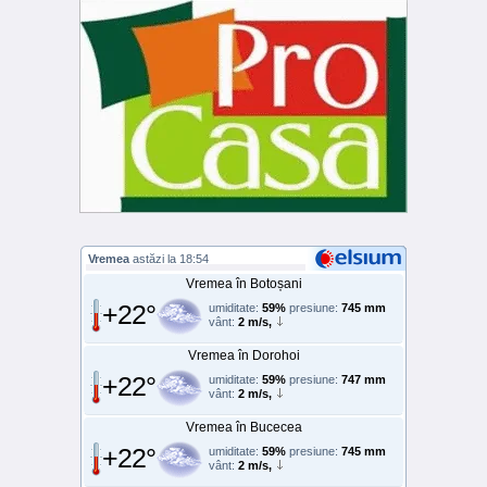
Vremea
astăzi la 18:54
Vremea în Botoșani
+22°
umiditate:
59%
presiune:
745 mm
vânt:
2 m/s,
Vremea în Dorohoi
+22°
umiditate:
59%
presiune:
747 mm
vânt:
2 m/s,
Vremea în Bucecea
+22°
umiditate:
59%
presiune:
745 mm
vânt:
2 m/s,