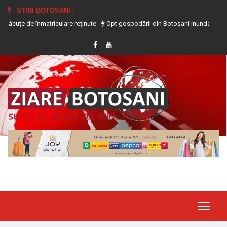
STIRI BOTOSANI :
 înmatriculare reținute
Opt gospodării din Botoșani inundate în urma precipita