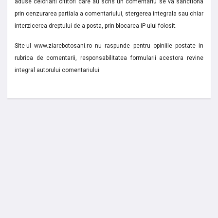
aduse celorlalti cititori care au scris un comentariu se va sanctiona
prin cenzurarea partiala a comentariului, stergerea integrala sau chiar
interzicerea dreptului de a posta, prin blocarea IP-ului folosit.
Site-ul www.ziarebotosani.ro nu raspunde pentru opiniile postate in
rubrica de comentarii, responsabilitatea formularii acestora revine
integral autorului comentariului.