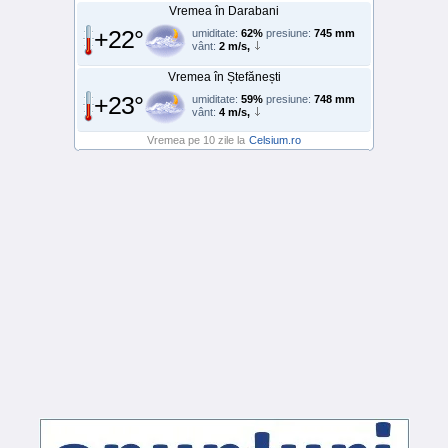
Vremea în Darabani
+22°
umiditate:
62%
presiune:
745 mm
vânt:
2 m/s,
Vremea în Ștefănești
+23°
umiditate:
59%
presiune:
748 mm
vânt:
4 m/s,
Vremea pe 10 zile la
Celsium.ro