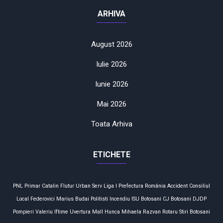
ARHIVA
August 2026
Iulie 2026
Iunie 2026
Mai 2026
Toata Arhiva
ETICHETE
PNL
Primar
Catalin Flutur
Urban Serv
Liga I
Prefectura
România
Accident
Consiliul
Local
Federovici
Marius Budai
Politisti
Incendiu
ISU Botosani
CJ Botosani
DJDP
Pompieri
Valeriu Iftime
Uvertura Mall
Hunca Mihaela
Razvan Rotaru
Stiri Botosani