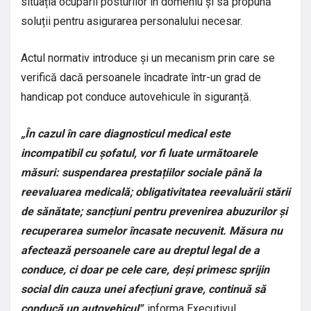
situația ocupării posturilor în domeniu și să propună
soluții pentru asigurarea personalului necesar.
Actul normativ introduce și un mecanism prin care se
verifică dacă persoanele încadrate într-un grad de
handicap pot conduce autovehicule în siguranță.
„În cazul în care diagnosticul medical este
incompatibil cu șofatul, vor fi luate următoarele
măsuri: suspendarea prestațiilor sociale până la
reevaluarea medicală; obligativitatea reevaluării stării
de sănătate; sancțiuni pentru prevenirea abuzurilor și
recuperarea sumelor încasate necuvenit. Măsura nu
afectează persoanele care au dreptul legal de a
conduce, ci doar pe cele care, deși primesc sprijin
social din cauza unei afecțiuni grave, continuă să
conducă un autovehicul"
, informa Executivul.