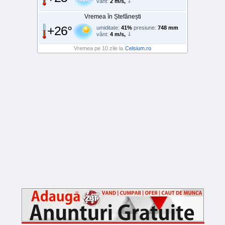
vânt:
2 m/s,
Vremea în Ștefănești
+26°
umiditate:
41%
presiune:
748 mm
vânt:
4 m/s,
Vremea pe 10 zile la
Celsium.ro