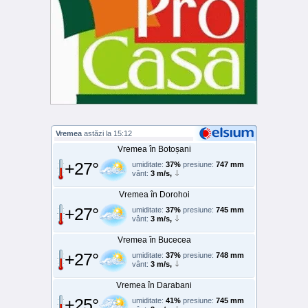
Vremea
astăzi la 15:12
Vremea în Botoșani
+27°
umiditate:
37%
presiune:
747 mm
vânt:
3 m/s,
Vremea în Dorohoi
+27°
umiditate:
37%
presiune:
745 mm
vânt:
3 m/s,
Vremea în Bucecea
+27°
umiditate:
37%
presiune:
748 mm
vânt:
3 m/s,
Vremea în Darabani
+25°
umiditate:
41%
presiune:
745 mm