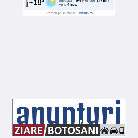
+18°
umiditate:
75%
presiune:
747 mm
vânt:
4 m/s,
Vremea pe 10 zile la
Celsium.ro