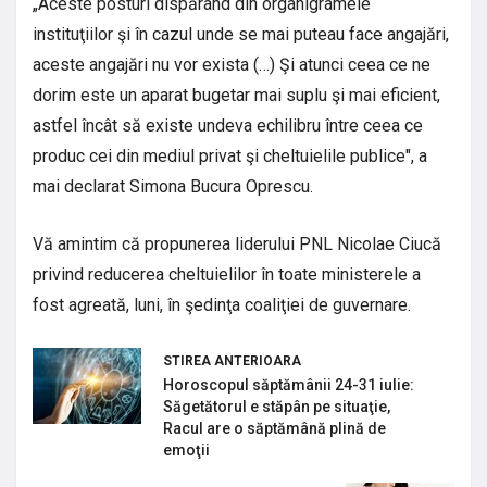
„Aceste posturi dispărând din organigramele
instituţiilor şi în cazul unde se mai puteau face angajări,
aceste angajări nu vor exista (…) Şi atunci ceea ce ne
dorim este un aparat bugetar mai suplu şi mai eficient,
astfel încât să existe undeva echilibru între ceea ce
produc cei din mediul privat şi cheltuielile publice", a
mai declarat Simona Bucura Oprescu.
Vă amintim că propunerea liderului PNL Nicolae Ciucă
privind reducerea cheltuielilor în toate ministerele a
fost agreată, luni, în şedinţa coaliţiei de guvernare.
STIREA ANTERIOARA
Horoscopul săptămânii 24-31 iulie:
Săgetătorul e stăpân pe situaţie,
Racul are o săptămână plină de
emoţii