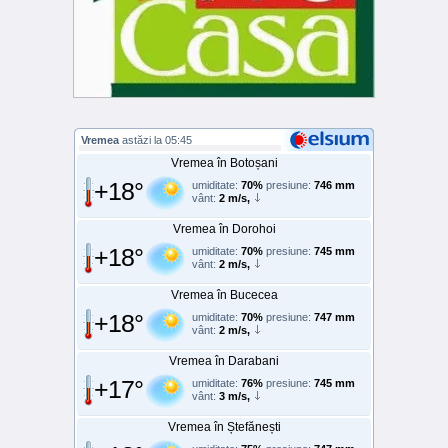
Vremea
astăzi la 05:45
Vremea în Botoșani
+18°
umiditate:
70%
presiune:
746 mm
vânt:
2 m/s,
Vremea în Dorohoi
+18°
umiditate:
70%
presiune:
745 mm
vânt:
2 m/s,
Vremea în Bucecea
+18°
umiditate:
70%
presiune:
747 mm
vânt:
2 m/s,
Vremea în Darabani
+17°
umiditate:
76%
presiune:
745 mm
vânt:
3 m/s,
Vremea în Ștefănești