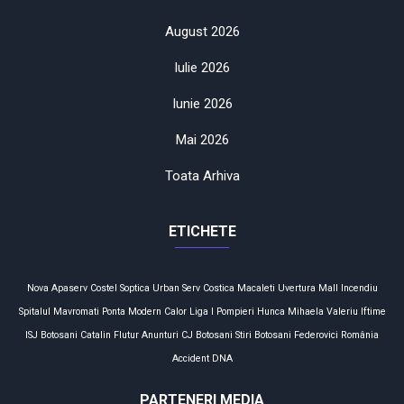
August 2026
Iulie 2026
Iunie 2026
Mai 2026
Toata Arhiva
ETICHETE
Nova Apaserv
Costel Soptica
Urban Serv
Costica Macaleti
Uvertura Mall
Incendiu
Spitalul Mavromati
Ponta
Modern Calor
Liga I
Pompieri
Hunca Mihaela
Valeriu Iftime
ISJ Botosani
Catalin Flutur
Anunturi
CJ Botosani
Stiri Botosani
Federovici
România
Accident
DNA
PARTENERI MEDIA