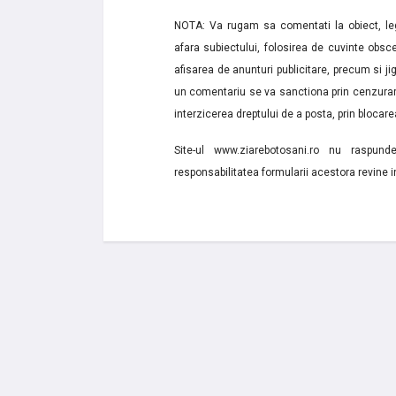
NOTA: Va rugam sa comentati la obiect, lega
afara subiectului, folosirea de cuvinte obsce
afisarea de anunturi publicitare, precum si jignir
un comentariu se va sanctiona prin cenzurare
interzicerea dreptului de a posta, prin blocarea
Site-ul www.ziarebotosani.ro nu raspund
responsabilitatea formularii acestora revine i