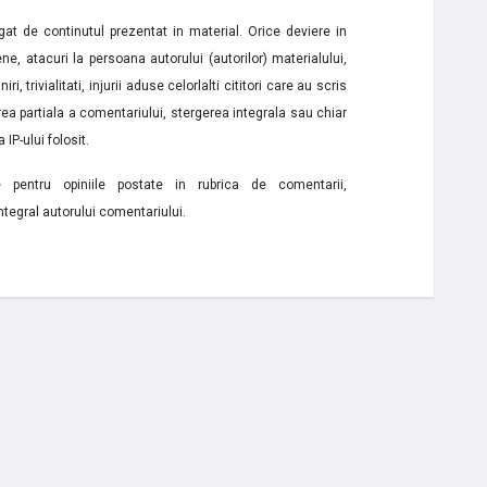
t de continutul prezentat in material. Orice deviere in
ne, atacuri la persoana autorului (autorilor) materialului,
i, trivialitati, injurii aduse celorlalti cititori care au scris
a partiala a comentariului, stergerea integrala sau chiar
 IP-ului folosit.
e pentru opiniile postate in rubrica de comentarii,
ntegral autorului comentariului.