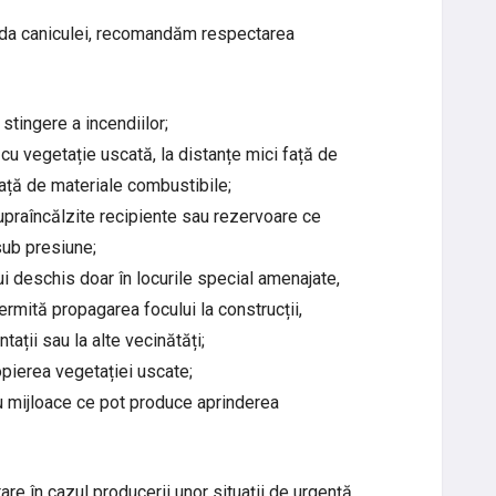
oada caniculei, recomandăm respectarea
stingere a incendiilor;
e cu vegetație uscată, la distanțe mici față de
față de materiale combustibile;
upraîncălzite recipiente sau rezervoare ce
sub presiune;
lui deschis doar în locurile special amenajate,
permită propagarea focului la construcții,
ntații sau la alte vecinătăți;
ropierea vegetației uscate;
cu mijloace ce pot produce aprinderea
e în cazul producerii unor situații de urgență