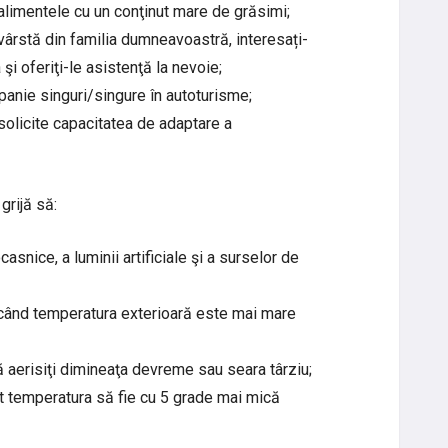
 alimentele cu un conţinut mare de grăsimi;
 vârstă din familia dumneavoastră, interesați-
i oferiţi-le asistenţă la nevoie;
mpanie singuri/singure în autoturisme;
solicite capacitatea de adaptare a
grijă să:
ocasnice, a luminii artificiale şi a surselor de
e când temperatura exterioară este mai mare
ă aerisiţi dimineaţa devreme sau seara târziu;
cât temperatura să fie cu 5 grade mai mică