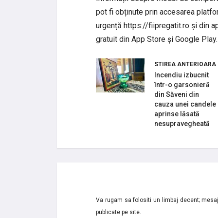
pot fi obținute prin accesarea platfo
urgență https://fiipregatit.ro și din
gratuit din App Store și Google Play.
STIREA ANTERIOARA
Incendiu izbucnit
într-o garsonieră
din Săveni din
cauza unei candele
aprinse lăsată
nesupravegheată
Va rugam sa folositi un limbaj decent; mesaje
publicate pe site.