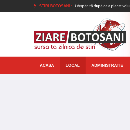
ră de 17 ani, din Dimăcheni, dată dispărută după ce a plecat voluntar de acasă
STIRI BOTOSANI :
ACASA
LOCAL
ADMINISTRATIE