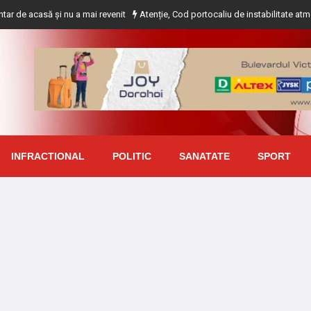
 și nu a mai revenit
Atenție, Cod portocaliu de instabilitate atmosferică pen
INFRACTIONAL
POLITIC
SANATATE
SPORT