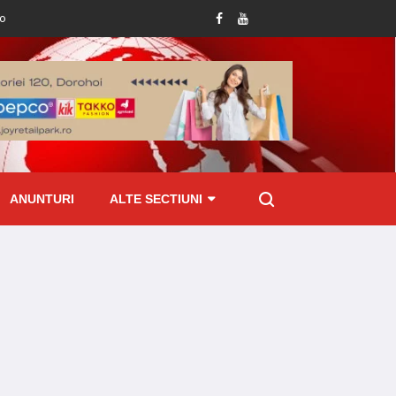
tru județul Botoșani!
Femeie prinsă mangă la volan: șoferița de 49 de ani, du
ANUNTURI
ALTE SECTIUNI