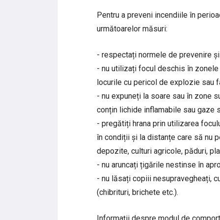
Pentru a preveni incendiile în peri
următoarelor măsuri:
- respectați normele de prevenire și 
- nu utilizați focul deschis în zonel
locurile cu pericol de explozie sau 
- nu expuneți la soare sau în zone s
conțin lichide inflamabile sau gaze 
- pregătiți hrana prin utilizarea focu
în condiții și la distanțe care să nu 
depozite, culturi agricole, păduri, pla
- nu aruncați țigările nestinse în ap
- nu lăsați copiii nesupravegheați, 
(chibrituri, brichete etc.).
Informații despre modul de comportar