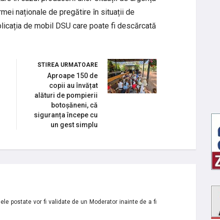
rmei naționale de pregătire în situații de
 aplicația de mobil DSU care poate fi descărcată
STIREA URMATOARE
Aproape 150 de
copii au învățat
alături de pompierii
botoșăneni, că
siguranța începe cu
un gest simplu
le postate vor fi validate de un Moderator inainte de a fi