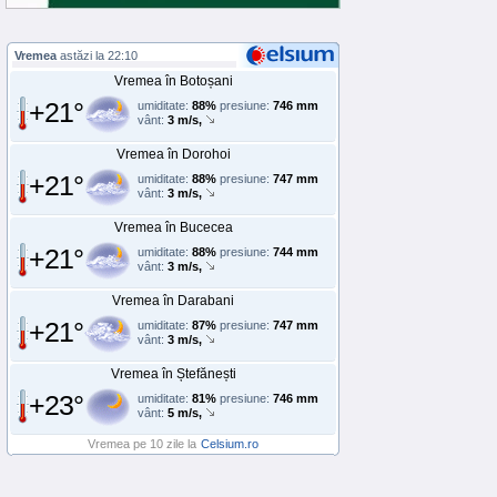
Vremea
astăzi la 22:10
Vremea în Botoșani
+21°
umiditate:
88%
presiune:
746 mm
vânt:
3 m/s,
Vremea în Dorohoi
+21°
umiditate:
88%
presiune:
747 mm
vânt:
3 m/s,
Vremea în Bucecea
+21°
umiditate:
88%
presiune:
744 mm
vânt:
3 m/s,
Vremea în Darabani
+21°
umiditate:
87%
presiune:
747 mm
vânt:
3 m/s,
Vremea în Ștefănești
+23°
umiditate:
81%
presiune:
746 mm
vânt:
5 m/s,
Vremea pe 10 zile la
Celsium.ro