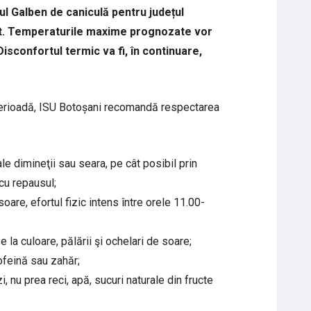
l Galben de caniculă pentru județul
ust. Temperaturile maxime prognozate vor
 Disconfortul termic va fi, în continuare,
perioadă, ISU Botoșani recomandă respectarea
le dimineţii sau seara, pe cât posibil prin
cu repausul;
soare, efortul fizic intens între orele 11.00-
se la culoare, pălării şi ochelari de soare;
cofeină sau zahăr;
i, nu prea reci, apă, sucuri naturale din fructe