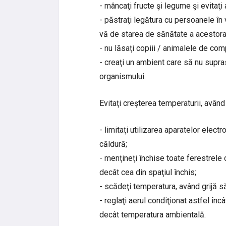
- mâncaţi fructe şi legume şi evitaţi
- păstraţi legătura cu persoanele în
vă de starea de sănătate a acestora ş
- nu lăsaţi copiii / animalele de co
- creaţi un ambient care să nu supra
organismului.
Evitaţi creşterea temperaturii, având 
- limitaţi utilizarea aparatelor electr
căldură;
- menţineţi închise toate ferestrel
decât cea din spaţiul închis;
- scădeţi temperatura, având grijă s
- reglaţi aerul condiţionat astfel în
decât temperatura ambientală.