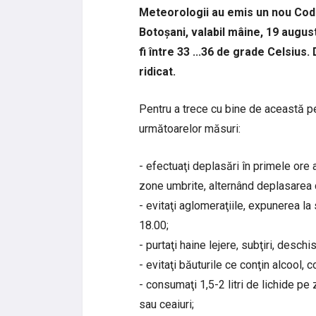
Meteorologii au emis un nou Codu
Botoșani, valabil mâine, 19 aug
fi între 33 ...36 de grade Celsius.
ridicat.
Pentru a trece cu bine de această 
următoarelor măsuri:
- efectuaţi deplasări în primele ore a
zone umbrite, alternând deplasarea 
- evitaţi aglomeraţiile, expunerea la 
18.00;
- purtaţi haine lejere, subţiri, deschi
- evitaţi băuturile ce conţin alcool, 
- consumaţi 1,5-2 litri de lichide pe z
sau ceaiuri;