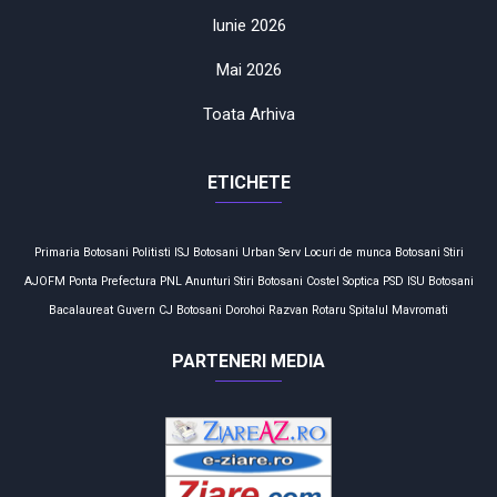
Iunie 2026
Mai 2026
Toata Arhiva
ETICHETE
Primaria Botosani
Politisti
ISJ Botosani
Urban Serv
Locuri de munca
Botosani
Stiri
AJOFM
Ponta
Prefectura
PNL
Anunturi
Stiri Botosani
Costel Soptica
PSD
ISU Botosani
Bacalaureat
Guvern
CJ Botosani
Dorohoi
Razvan Rotaru
Spitalul Mavromati
PARTENERI MEDIA