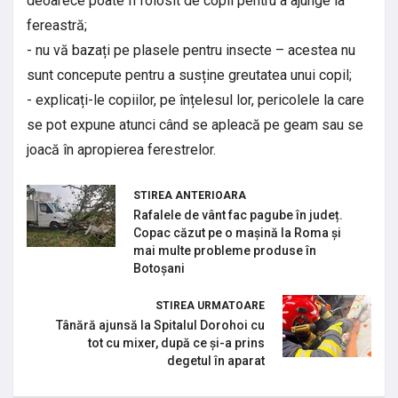
deoarece poate fi folosit de copii pentru a ajunge la
fereastră;
- nu vă bazați pe plasele pentru insecte – acestea nu
sunt concepute pentru a susține greutatea unui copil;
- explicați-le copiilor, pe înțelesul lor, pericolele la care
se pot expune atunci când se apleacă pe geam sau se
joacă în apropierea ferestrelor.
STIREA ANTERIOARA
Rafalele de vânt fac pagube în județ.
Copac căzut pe o mașină la Roma și
mai multe probleme produse în
Botoșani
STIREA URMATOARE
Tânără ajunsă la Spitalul Dorohoi cu
tot cu mixer, după ce și-a prins
degetul în aparat