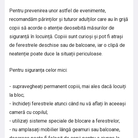
Pentru prevenirea unor astfel de evenimente,
recomandăm părinților și tuturor adulților care au în grijă
copii să acorde o atenție deosebită măsurilor de
siguranță în locuință. Copiii sunt curioși și pot fi atrași
de ferestrele deschise sau de balcoane, iar o clipă de
neatenție poate duce la situații periculoase.
Pentru siguranța celor mici:
- supravegheați permanent copiii, mai ales dacă locuiți
la bloc;
- închideți ferestrele atunci când nu vă aflați în aceeași
cameră cu copilul;
- utilizați sisteme speciale de blocare a ferestrelor;
- nu amplasați mobilier lângă geamuri sau balcoane,