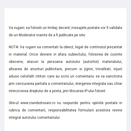
Va rugam sa folositi un limbaj decent; mesajele postate vor fi validate
de un Moderator inainte de a fi publicate pe site.
NOTA: Va rugam sa comentati la obiect, legat de continutul prezentat
in material. Orice deviere in afara subiectului, folosirea de cuvinte
obscene, atacuri la persoana autorului (autorilor) materialului,
afisarea de anunturi publicitare, precum si jigniri, trivialitati, injurii
aduse celorlalti cititori care au scris un comentariu se va sanctiona
prin cenzurarea partiala a comentariului, stergerea integrala sau chiar
interzicerea dreptului de a posta, prin blocarea IP-ului folosit.
Site-ul www.ziarebotosani.ro nu raspunde pentru opiniile postate in
rubrica de comentarii, responsabilitatea formularii acestora revine
integral autorului comentariului.