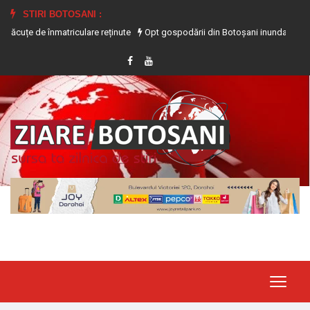
STIRI BOTOSANI :
 înmatriculare reținute
Opt gospodării din Botoșani inundate în urma precipit