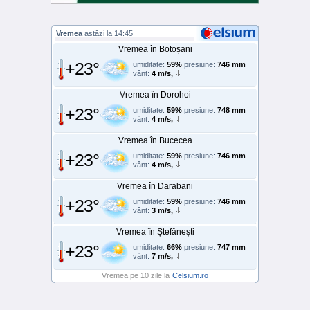
Vremea
astăzi la 14:45
Vremea în Botoșani
+23°
umiditate:
59%
presiune:
746 mm
vânt:
4 m/s,
Vremea în Dorohoi
+23°
umiditate:
59%
presiune:
748 mm
vânt:
4 m/s,
Vremea în Bucecea
+23°
umiditate:
59%
presiune:
746 mm
vânt:
4 m/s,
Vremea în Darabani
+23°
umiditate:
59%
presiune:
746 mm
vânt:
3 m/s,
Vremea în Ștefănești
+23°
umiditate:
66%
presiune:
747 mm
vânt:
7 m/s,
Vremea pe 10 zile la
Celsium.ro