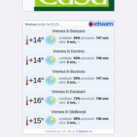
Vremea
astăzi la 03:29
Vremea în Botoșani
+14°
umiditate:
83%
presiune:
747 mm
vânt:
0 m/s,
Vremea în Dorohoi
+14°
umiditate:
83%
presiune:
748 mm
vânt:
0 m/s,
Vremea în Bucecea
+14°
umiditate:
83%
presiune:
747 mm
vânt:
0 m/s,
Vremea în Darabani
+16°
umiditate:
73%
presiune:
746 mm
vânt:
2 m/s,
Vremea în Ștefănești
+15°
umiditate:
90%
presiune:
746 mm
vânt:
2 m/s,
Vremea pe 10 zile la
Celsium.ro