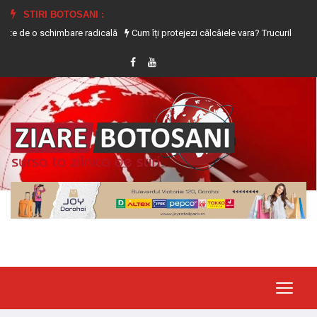
STIRI BOTOSANI :
schimbare radicală
Cum îți protejezi călcâiele vara? Trucurile care previn usc