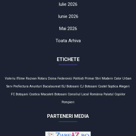
Iulie 2026
Iunie 2026
Mai 2026
Toata Arhiva
ETICHETE
Valeriu Iftime
Razvan Rotaru
Doina Federovici
Politisti
Primar
Stiri
Modern Calor
Urban
Serv
Prefectura
Anunturi
Bacalaureat
ISJ Botosani
CJ Botosani
Costel Soptica
Alegeri
FC Botoşani
Costica Macaleti
Botosani
Consiliul Local
România
Palatul Copiilor
Pompieri
PARTENERI MEDIA