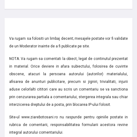
Va rugam sa folositi un limbaj decent; mesajele postate vor fi validate
de un Moderator inainte de a fi publicate pe site.
NOTA: Va rugam sa comentati la obiect, legat de continutul prezentat
in material. Orice deviere in afara subiectului, folosirea de cuvinte
obscene, atacuri la persoana autorului (autorilor) materialului,
afisarea de anunturi publicitare, precum si jigniri, trivialitati, injurii
aduse celorlalti cititori care au scris un comentariu se va sanctiona
prin cenzurarea partiala a comentariului, stergerea integrala sau chiar
interzicerea dreptului de a posta, prin blocarea IP-ului folosit.
Site-ul www.ziarebotosani.ro nu raspunde pentru opiniile postate in
rubrica de comentarii, responsabilitatea formularii acestora revine
integral autorului comentariului.