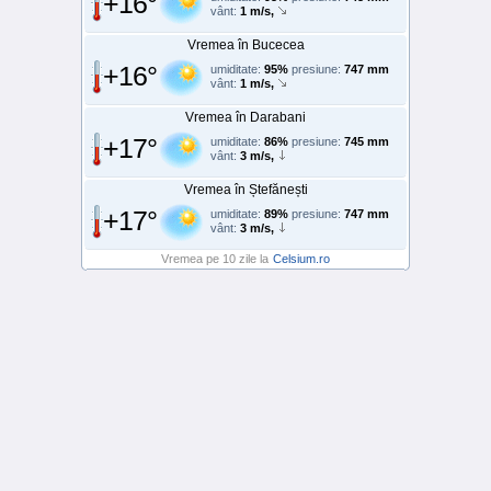
+16°
vânt:
1 m/s,
Vremea în Bucecea
+16°
umiditate:
95%
presiune:
747 mm
vânt:
1 m/s,
Vremea în Darabani
+17°
umiditate:
86%
presiune:
745 mm
vânt:
3 m/s,
Vremea în Ștefănești
+17°
umiditate:
89%
presiune:
747 mm
vânt:
3 m/s,
Vremea pe 10 zile la
Celsium.ro