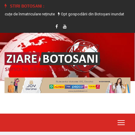
STIRI BOTOSANI :
înmatriculare reținute
Opt gospodării din Botoșani inundate în urma precipita