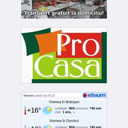
Vremea
astăzi la 04:23
Vremea în Botoșani
+16°
umiditate:
95%
presiune:
746 mm
vânt:
1 m/s,
Vremea în Dorohoi
umiditate:
95%
presiune:
745 mm