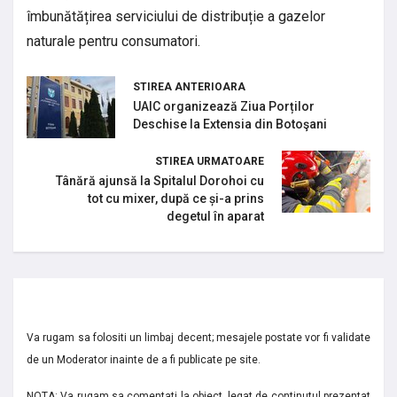
îmbunătățirea serviciului de distribuție a gazelor
naturale pentru consumatori.
STIREA ANTERIOARA
UAIC organizează Ziua Porților
Deschise la Extensia din Botoşani
STIREA URMATOARE
Tânără ajunsă la Spitalul Dorohoi cu
tot cu mixer, după ce și-a prins
degetul în aparat
Va rugam sa folositi un limbaj decent; mesajele postate vor fi validate
de un Moderator inainte de a fi publicate pe site.
NOTA: Va rugam sa comentati la obiect, legat de continutul prezentat