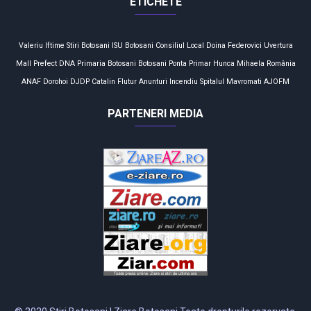
ETICHETE
Valeriu Iftime
Stiri Botosani
ISU Botosani
Consiliul Local
Doina Federovici
Uvertura
Mall
Prefect
DNA
Primaria Botosani
Botosani
Ponta
Primar
Hunca Mihaela
România
ANAF
Dorohoi
DJDP
Catalin Flutur
Anunturi
Incendiu
Spitalul Mavromati
AJOFM
PARTENERI MEDIA