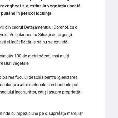
pravegheat s-a extins la vegetația uscată
 punând în pericol locuința.
rii din cadrul Detașamentului Dorohoi, cu o
iciul Voluntar pentru Situații de Urgență
astfel încât flăcările să nu se extindă.
imativ 100 de metri pătrați, mai mulți
resturi vegetale.
olosirea focului deschis pentru igienizarea
șeurilor și a altor materiale combustibile pot
diului înconjurător, cât și asupra proprietății
 întinde cu repeziciune pe o suprafață mare, iar