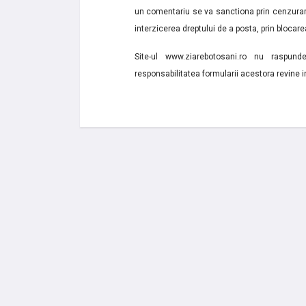
un comentariu se va sanctiona prin cenzurare
interzicerea dreptului de a posta, prin blocarea
Site-ul www.ziarebotosani.ro nu raspund
responsabilitatea formularii acestora revine i