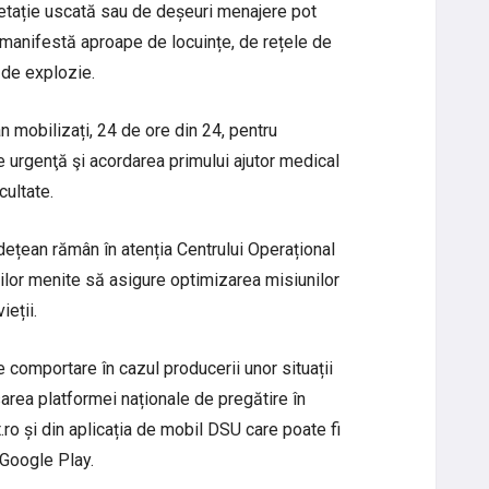
egetație uscată sau de deșeuri menajere pot
manifestă aproape de locuințe, de rețele de
l de explozie.
ân mobilizați, 24 de ore din 24, pentru
e urgenţă şi acordarea primului ajutor medical
cultate.
udețean rămân în atenția Centrului Operațional
lor menite să asigure optimizarea misiunilor
ieții.
 comportare în cazul producerii unor situații
esarea platformei naționale de pregătire în
t.ro și din aplicația de mobil DSU care poate fi
 Google Play.