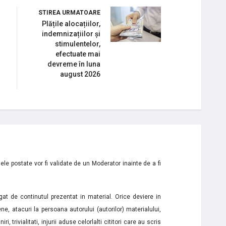
STIREA URMATOARE
Plățile alocațiilor,
indemnizațiilor și
i
stimulentelor,
efectuate mai
devreme în luna
august 2026
le postate vor fi validate de un Moderator inainte de a fi
t de continutul prezentat in material. Orice deviere in
ne, atacuri la persoana autorului (autorilor) materialului,
i, trivialitati, injurii aduse celorlalti cititori care au scris