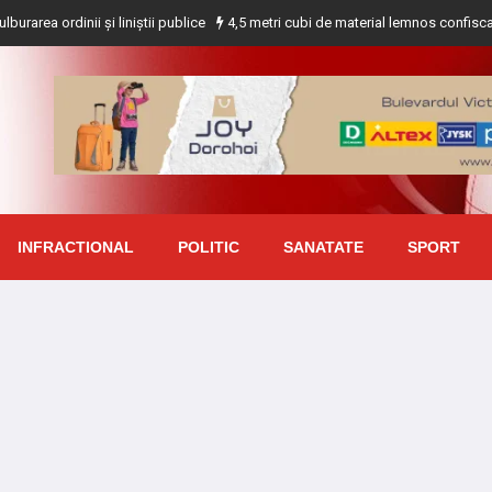
nii și liniștii publice
4,5 metri cubi de material lemnos confiscat de polițiș
INFRACTIONAL
POLITIC
SANATATE
SPORT