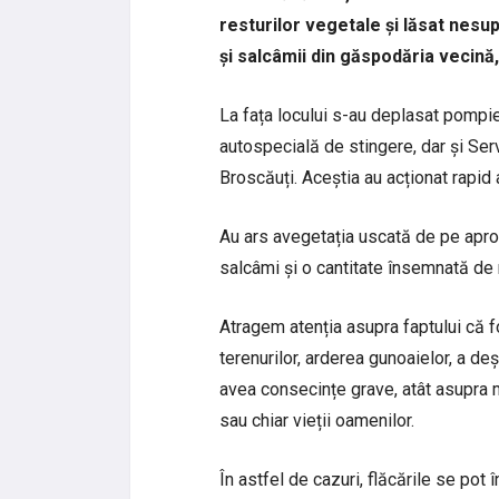
resturilor vegetale și lăsat nesu
și salcâmii din găspodăria vecină,
La fața locului s-au deplasat pompie
autospecială de stingere, dar și Serv
Broscăuți. Aceștia au acționat rapid 
Au ars avegetația uscată de pe aprox
salcâmi și o cantitate însemnată de 
Atragem atenția asupra faptului că f
terenurilor, arderea gunoaielor, a de
avea consecințe grave, atât asupra me
sau chiar vieții oamenilor.
În astfel de cazuri, flăcările se pot