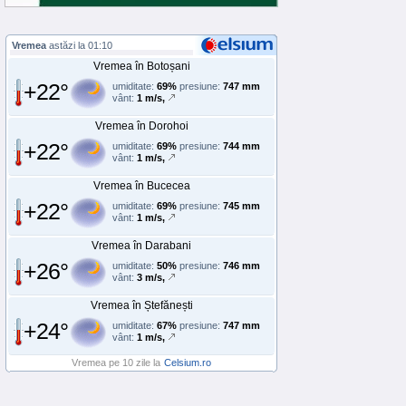
Vremea
astăzi la 01:10
Vremea în Botoșani
+22°
umiditate:
69%
presiune:
747 mm
vânt:
1 m/s,
Vremea în Dorohoi
+22°
umiditate:
69%
presiune:
744 mm
vânt:
1 m/s,
Vremea în Bucecea
+22°
umiditate:
69%
presiune:
745 mm
vânt:
1 m/s,
Vremea în Darabani
+26°
umiditate:
50%
presiune:
746 mm
vânt:
3 m/s,
Vremea în Ștefănești
+24°
umiditate:
67%
presiune:
747 mm
vânt:
1 m/s,
Vremea pe 10 zile la
Celsium.ro