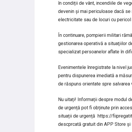
în condiții de vânt, incendiile de v
devenin și mai periculoase dacă se 
electricitate sau de locuri cu perico
În continuare, pompierii militari răm
gestionarea operativă a situaţiilor d
specializat persoanelor aflate în difi
Evenimentele înregistrate la nivel j
pentru dispunerea imediată a măsuri
de răspuns orientate spre salvarea v
Nu uitați! Informații despre modul de
de urgență pot fi obținute prin acc
situații de urgență https://fiipregati
descprcată gratuit din APP Store și