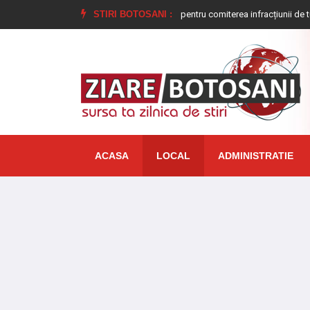
Tânăr condamnat la închisoare pentru comiterea infracțiunii de tulburarea ordi
STIRI BOTOSANI :
ACASA
LOCAL
ADMINISTRATIE