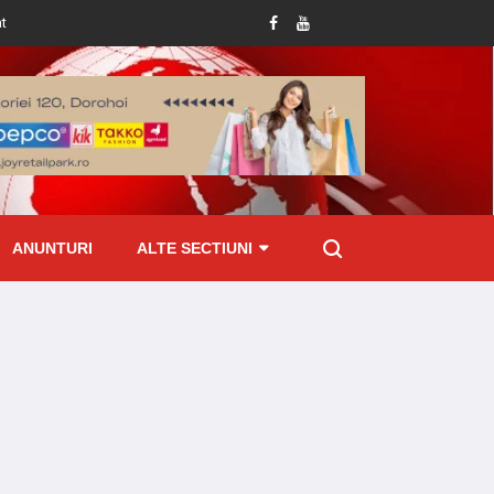
ti la Pomârla
Botoșănean prins cu țigări de contrabandă ascunse în mașină 
ANUNTURI
ALTE SECTIUNI