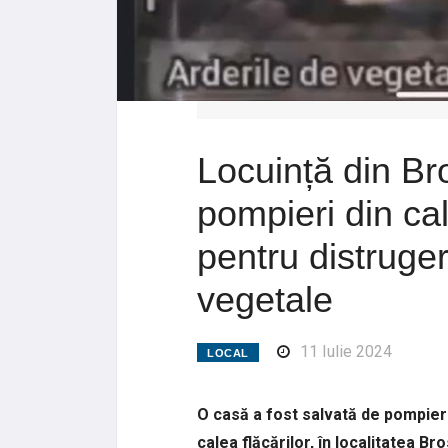
Locuință din Br
pompieri din cal
pentru distruger
vegetale
11 Iulie 2024
LOCAL
O casă a fost salvată de pompierii m
calea flăcărilor, în localitatea B