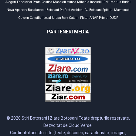
Alegeri
Federovici
Ponta
Costica Macaleti
Hunca Mihaela
Incendiu
PNL
Marius Budai
Nova Apaserv
Bacalaureat
Botosani
Prefect
Accident
CJ Botosani
Spitalul Mavromati
Guvern
Consiliul Local
Urban Serv
Catalin Flutur
ANAF
Primar
DJDP
PARTENERI MEDIA
© 2020 Stiri Botosani | Ziare Botosani Toate drepturile rezervate.
Dezvoltat de Cloud Verse.
Continutul acestui site (texte, descrieri, caracteristici, imagini,