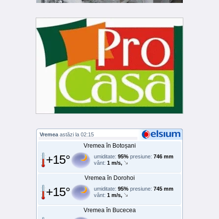
Vremea
astăzi la 02:15
Vremea în Botoșani
+15°
umiditate:
95%
presiune:
746 mm
vânt:
1 m/s,
Vremea în Dorohoi
+15°
umiditate:
95%
presiune:
745 mm
vânt:
1 m/s,
Vremea în Bucecea