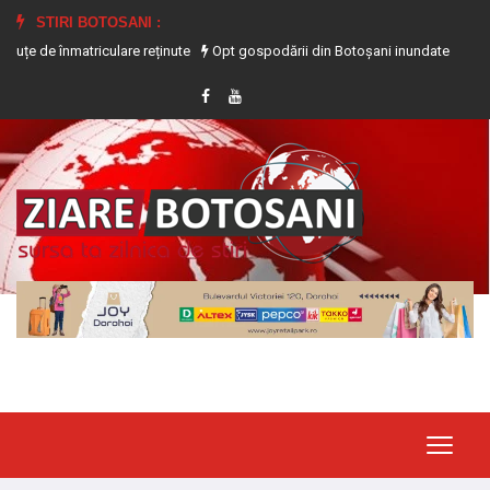
STIRI BOTOSANI :
atriculare reținute
Opt gospodării din Botoșani inundate în urma precipitații