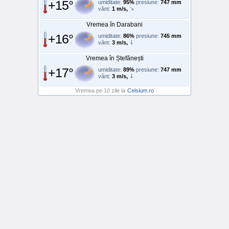
+15°
umiditate:
95%
presiune:
747 mm
vânt:
1 m/s,
Vremea în Darabani
+16°
umiditate:
86%
presiune:
745 mm
vânt:
3 m/s,
Vremea în Ștefănești
+17°
umiditate:
89%
presiune:
747 mm
vânt:
3 m/s,
Vremea pe 10 zile la
Celsium.ro