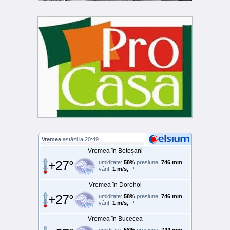
Vremea
astăzi la 20:49
Vremea în Botoșani
+27°
umiditate:
58%
presiune:
746 mm
vânt:
1 m/s,
Vremea în Dorohoi
+27°
umiditate:
58%
presiune:
746 mm
vânt:
1 m/s,
Vremea în Bucecea
umiditate:
58%
presiune:
744 mm