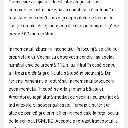
Primii care au ajuns la locul intervenției au fost
pompierii voluntari. Aceștia au constatat că ardeau în
totalitate cele două anexe și depozitele de lemne de
foc și cereale, dar și acoperișul casei pe o suprafață de
peste 300 metri pătrați.
În momentul izbucnirii incendiului, în locuință se afla fiul
proprietarului. Vecinii au observat incendiul, au apelat
numărul unic de urgență 112 și au intrat în casă pentru
a-l trezi pe tânăr și a-l ajuta să iasă în siguranță. Din
fericire, nimeni nu a fost rănit. În momentul producerii
evenimentului, în casă se afla și mama băiatului.
Amândoi au ieșit afară imediat ce vecinii i-au anunțat că
ard anexele si acoperișul casei. Femeia a suferit un
atac de panică și a primit îngrijiri medicale la fața locului
de la echipajul SMURD. Aceasta a refuzat transportul la