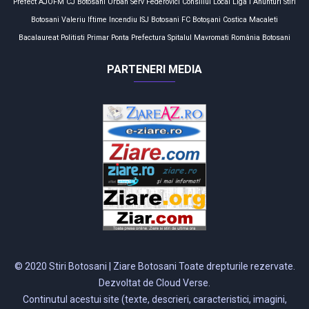
Prefect
AJOFM
CJ Botosani
Urban Serv
Federovici
Consiliul Local
Liga I
Anunturi
Stiri
Botosani
Valeriu Iftime
Incendiu
ISJ Botosani
FC Botoşani
Costica Macaleti
Bacalaureat
Politisti
Primar
Ponta
Prefectura
Spitalul Mavromati
România
Botosani
PARTENERI MEDIA
© 2020 Stiri Botosani | Ziare Botosani Toate drepturile rezervate.
Dezvoltat de Cloud Verse.
Continutul acestui site (texte, descrieri, caracteristici, imagini,