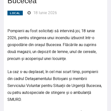
Bucecea
18 Iunie 2026
LOCAL
Pompierii au fost solicitați să intervină joi, 18 iunie
2026, pentru stingerea unui incendiu izbucnit într-o
gospodărie din orașul Bucecea. Flăcările au cuprins
două magazii, un depozit de lemne, unul de cereale,
precum și acoperișul unei locuințe.
La caz s-au deplasat, în cel mai scurt timp, pompierii
din cadrul Detașamentului Botoșani și membrii
Serviciului Voluntar pentru Situații de Urgență Bucecea,
cu patru autospeciale de stingere și o ambulanță
SMURD.