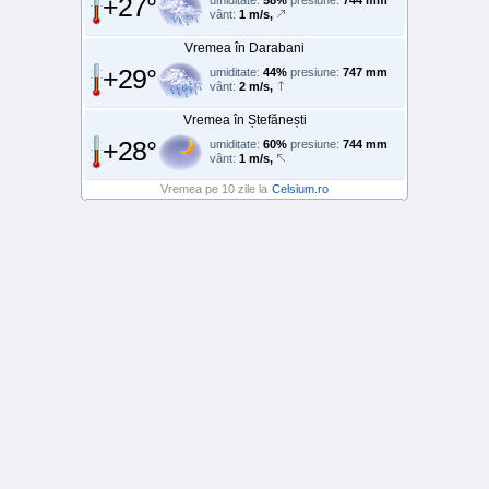
+27°
vânt:
1 m/s,
Vremea în Darabani
+29°
umiditate:
44%
presiune:
747 mm
vânt:
2 m/s,
Vremea în Ștefănești
+28°
umiditate:
60%
presiune:
744 mm
vânt:
1 m/s,
Vremea pe 10 zile la
Celsium.ro