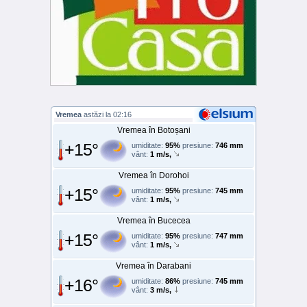
Vremea
astăzi la 02:16
Vremea în Botoșani
+15°
umiditate:
95%
presiune:
746 mm
vânt:
1 m/s,
Vremea în Dorohoi
+15°
umiditate:
95%
presiune:
745 mm
vânt:
1 m/s,
Vremea în Bucecea
+15°
umiditate:
95%
presiune:
747 mm
vânt:
1 m/s,
Vremea în Darabani
+16°
umiditate:
86%
presiune:
745 mm
vânt:
3 m/s,