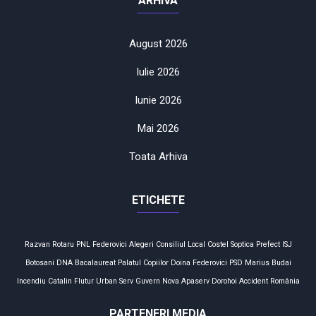
ARHIVA
August 2026
Iulie 2026
Iunie 2026
Mai 2026
Toata Arhiva
ETICHETE
Razvan Rotaru
PNL
Federovici
Alegeri
Consiliul Local
Costel Soptica
Prefect
ISJ
Botosani
DNA
Bacalaureat
Palatul Copiilor
Doina Federovici
PSD
Marius Budai
Incendiu
Catalin Flutur
Urban Serv
Guvern
Nova Apaserv
Dorohoi
Accident
România
PARTENERI MEDIA