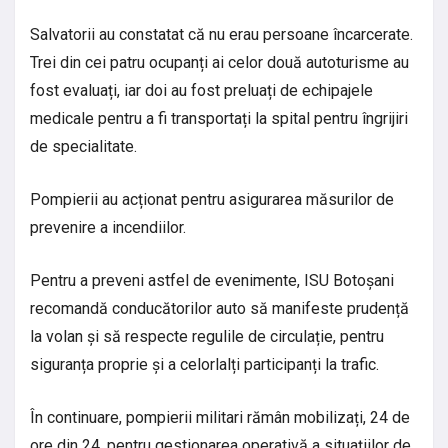
Salvatorii au constatat că nu erau persoane încarcerate.
Trei din cei patru ocupanți ai celor două autoturisme au
fost evaluați, iar doi au fost preluați de echipajele
medicale pentru a fi transportați la spital pentru îngrijiri
de specialitate.
Pompierii au acționat pentru asigurarea măsurilor de
prevenire a incendiilor.
Pentru a preveni astfel de evenimente, ISU Botoșani
recomandă conducătorilor auto să manifeste prudență
la volan și să respecte regulile de circulație, pentru
siguranța proprie și a celorlalți participanți la trafic.
În continuare, pompierii militari rămân mobilizați, 24 de
ore din 24, pentru gestionarea operativă a situaţiilor de