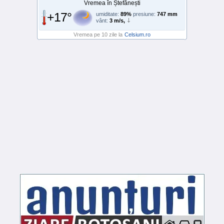
Vremea în Ștefănești
+17°
umiditate:
89%
presiune:
747 mm
vânt:
3 m/s,
Vremea pe 10 zile la
Celsium.ro