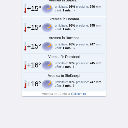
Vremea în Botoșani
+15°
umiditate:
95%
presiune:
746 mm
vânt:
1 m/s,
Vremea în Dorohoi
+15°
umiditate:
95%
presiune:
745 mm
vânt:
1 m/s,
Vremea în Bucecea
+15°
umiditate:
95%
presiune:
747 mm
vânt:
1 m/s,
Vremea în Darabani
+16°
umiditate:
86%
presiune:
745 mm
vânt:
3 m/s,
Vremea în Ștefănești
+16°
umiditate:
89%
presiune:
747 mm
vânt:
3 m/s,
Vremea pe 10 zile la
Celsium.ro