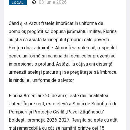
03 Iunie 2026
LOCAL
Când și-a văzut fratele îmbrăcat în uniforma de
pompier, pregătit să depună jurământul militar, Florina
nu știa că asistă la începutul propriei sale povești.
Simțea doar admirație. Atmosfera solemnă, respectul
pentru uniformă și mândria din ochii celor prezenți au
impresionat-o profund. Astăzi, la câțiva ani distanță,
urmează același parcurs și se pregătește să îmbrace,
la rândul ei, uniforma de salvator.
Florina Arseni are 20 de ani și este din localitatea
Unteni. În prezent, este elevă a Școlii de Subofițeri de
Pompieri și Protecție Civilă „Pavel Zăgănescu”
Boldești, promoția 2026-2027. Reușita sa este cu atât
mai remarcabilă cu cât se numără printre cei 15