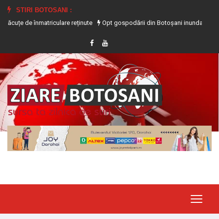
STIRI BOTOSANI :
 înmatriculare reținute
Opt gospodării din Botoșani inundate în urma precipita