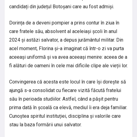
candidați din județul Botoșani care au fost admiși.
Dorința de a deveni pompier a prins contur în ziua în
care fratele său, absolvent al aceleiași școli în anul
2024 și astăzi salvator, a depus jurământul militar. Din
acel moment, Florina și-a imaginat că într-o zi va purta
aceeași uniformă și va avea aceeași menire: aceea de a
fi alături de oameni în cele mai dificile clipe ale vieții lor.
Convingerea că acesta este locul în care își dorește să
ajungă s-a consolidat cu fiecare vizită făcută fratelui
său în perioada studiilor. Astfel, când a pășit pentru
prima dată în școală ca elevă, mediul îi era deja familiar.
Cunoștea spiritul instituției, disciplina și valorile care
stau la baza formării unui salvator.