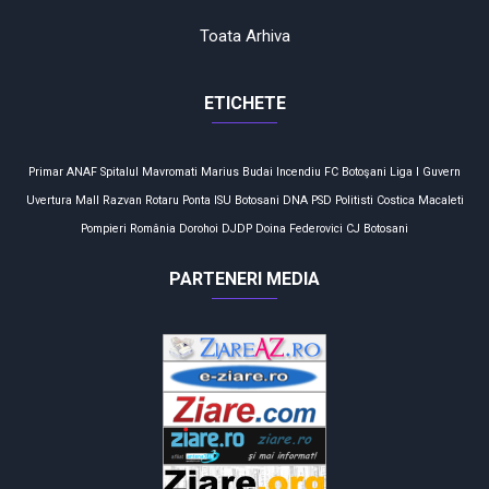
Toata Arhiva
ETICHETE
Primar
ANAF
Spitalul Mavromati
Marius Budai
Incendiu
FC Botoşani
Liga I
Guvern
Uvertura Mall
Razvan Rotaru
Ponta
ISU Botosani
DNA
PSD
Politisti
Costica Macaleti
Pompieri
România
Dorohoi
DJDP
Doina Federovici
CJ Botosani
PARTENERI MEDIA