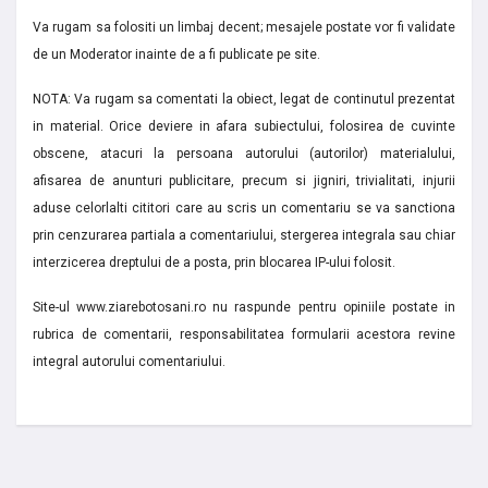
Va rugam sa folositi un limbaj decent; mesajele postate vor fi validate
de un Moderator inainte de a fi publicate pe site.
NOTA: Va rugam sa comentati la obiect, legat de continutul prezentat
in material. Orice deviere in afara subiectului, folosirea de cuvinte
obscene, atacuri la persoana autorului (autorilor) materialului,
afisarea de anunturi publicitare, precum si jigniri, trivialitati, injurii
aduse celorlalti cititori care au scris un comentariu se va sanctiona
prin cenzurarea partiala a comentariului, stergerea integrala sau chiar
interzicerea dreptului de a posta, prin blocarea IP-ului folosit.
Site-ul www.ziarebotosani.ro nu raspunde pentru opiniile postate in
rubrica de comentarii, responsabilitatea formularii acestora revine
integral autorului comentariului.