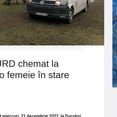
URD chemat la
o femeie în stare
t miercuri, 21 decembrie 2022, la Dorohoi,