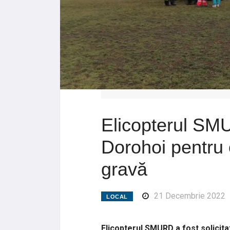
Elicopterul SM
Dorohoi pentru 
gravă
21 Decembrie 2022
LOCAL
Elicopterul SMURD a fost solicita