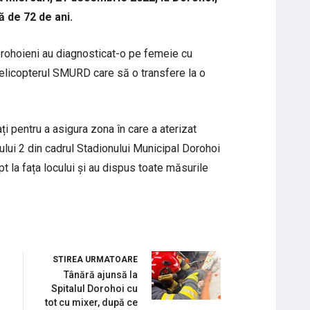
ă de 72 de ani.
dorohoieni au diagnosticat-o pe femeie cu
t elicopterul SMURD care să o transfere la o
ți pentru a asigura zona în care a aterizat
ului 2 din cadrul Stadionului Municipal Dorohoi
t la fața locului și au dispus toate măsurile
STIREA URMATOARE
Tânără ajunsă la
Spitalul Dorohoi cu
tot cu mixer, după ce