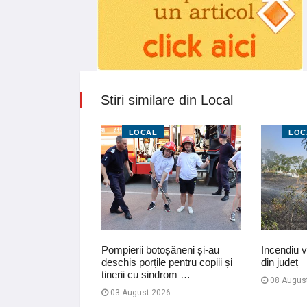
Stiri similare din Local
LOCAL
LOC
zi, adulții
Pompierii botoșăneni și-au
Incendiu vi
de mâine. Lecții
deschis porțile pentru copiii și
din județ
 oferite de…
tinerii cu sindrom …
08 Augus
03 August 2026