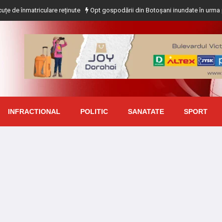
iculare reținute
Opt gospodării din Botoșani inundate în urma precipitațiilor
INFRACTIONAL
POLITIC
SANATATE
SPORT