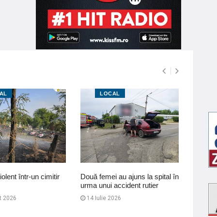
AL
LOCAL
L
olent într-un cimitir
Două femei au ajuns la spital în
Incendi
urma unui accident rutier
Adăpost
de fura
t 2026
14 Iulie 2026
12 Iul