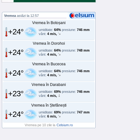
Vremea
astăzi la 12:57
Vremea în Botoșani
+24°
umiditate:
64%
presiune:
746 mm
vânt:
4 m/s,
Vremea în Dorohoi
+24°
umiditate:
64%
presiune:
748 mm
vânt:
4 m/s,
Vremea în Bucecea
+24°
umiditate:
64%
presiune:
746 mm
vânt:
4 m/s,
Vremea în Darabani
+23°
umiditate:
69%
presiune:
746 mm
vânt:
4 m/s,
Vremea în Ștefănești
+24°
umiditate:
69%
presiune:
747 mm
vânt:
6 m/s,
Vremea pe 10 zile la
Celsium.ro