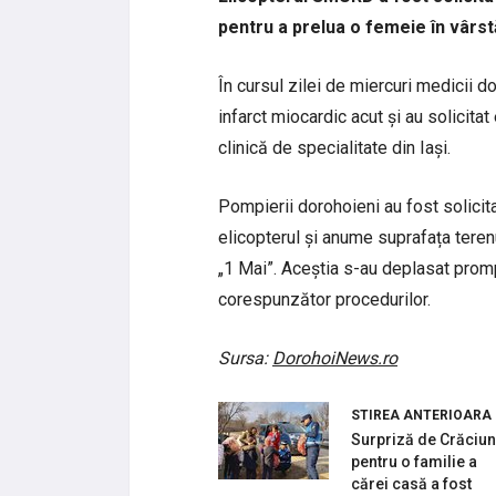
pentru a prelua o femeie în vârst
În cursul zilei de miercuri medicii 
infarct miocardic acut și au solicita
clinică de specialitate din Iași.
Pompierii dorohoieni au fost solicita
elicopterul și anume suprafața teren
„1 Mai”. Aceștia s-au deplasat promp
corespunzător procedurilor.
Sursa:
DorohoiNews.ro
STIREA ANTERIOARA
Surpriză de Crăciun
pentru o familie a
cărei casă a fost