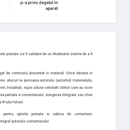
și-a prins degetul în
aparat
le postate vor fi validate de un Moderator inainte de a fi
t de continutul prezentat in material. Orice deviere in
ne, atacuri la persoana autorului (autorilor) materialului,
i, trivialitati, injurii aduse celorlalti cititori care au scris
a partiala a comentariului, stergerea integrala sau chiar
 IP-ului folosit.
e pentru opiniile postate in rubrica de comentarii,
ntegral autorului comentariului.