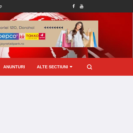
 abundente din ultimele ore
Tânăr reținut de polițiști după ce i-a furat telefo
ANUNTURI
ALTE SECTIUNI