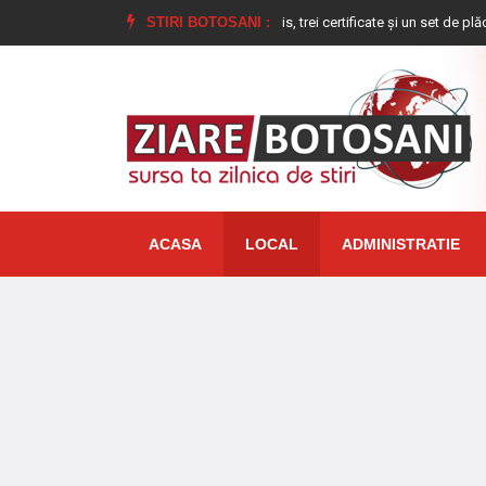
 polițiștilor la Dorohoi: un permis, trei certificate și un set de plăcuțe de înmatr
STIRI BOTOSANI :
ACASA
LOCAL
ADMINISTRATIE