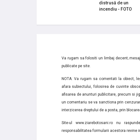
distrusă de un
incendiu - FOTO
Va rugam sa folositi un limbaj decent; mesaje
publicate pe site.
NOTA: Va rugam sa comentati la obiect, lega
afara subiectului, folosirea de cuvinte obsce
afisarea de anunturi publicitare, precum si jignir
un comentariu se va sanctiona prin cenzurare
interzicerea dreptului de a posta, prin blocarea
Site-ul www.ziarebotosani.ro nu raspund
responsabilitatea formularii acestora revine i