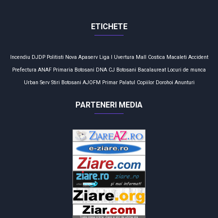
ETICHETE
Incendiu
DJDP
Politisti
Nova Apaserv
Liga I
Uvertura Mall
Costica Macaleti
Accident
Prefectura
ANAF
Primaria Botosani
DNA
CJ Botosani
Bacalaureat
Locuri de munca
Urban Serv
Stiri Botosani
AJOFM
Primar
Palatul Copiilor
Dorohoi
Anunturi
PARTENERI MEDIA