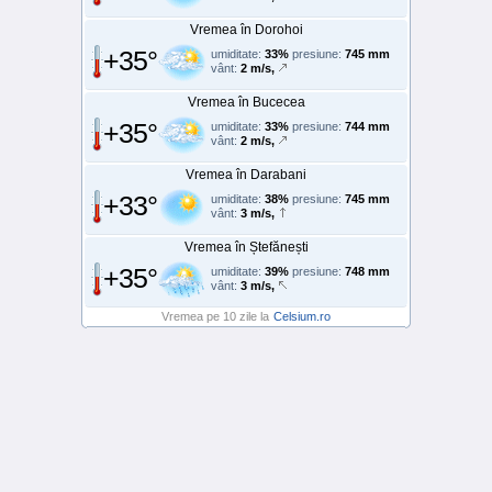
Vremea în Dorohoi
+35°
umiditate:
33%
presiune:
745 mm
vânt:
2 m/s,
Vremea în Bucecea
+35°
umiditate:
33%
presiune:
744 mm
vânt:
2 m/s,
Vremea în Darabani
+33°
umiditate:
38%
presiune:
745 mm
vânt:
3 m/s,
Vremea în Ștefănești
+35°
umiditate:
39%
presiune:
748 mm
vânt:
3 m/s,
Vremea pe 10 zile la
Celsium.ro