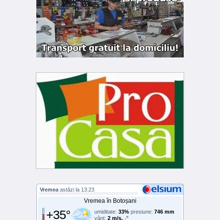
Vremea
astăzi la 13:23
Vremea în Botoșani
+35°
umiditate:
33%
presiune:
746 mm
vânt:
2 m/s,