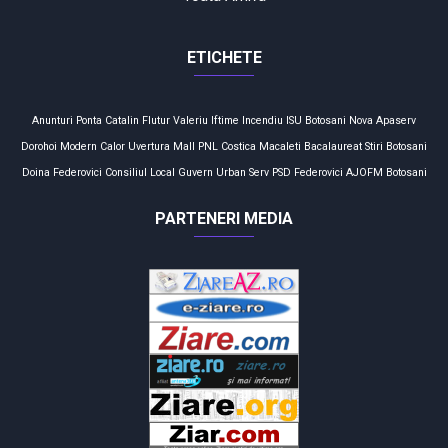
ETICHETE
Anunturi
Ponta
Catalin Flutur
Valeriu Iftime
Incendiu
ISU Botosani
Nova Apaserv
Dorohoi
Modern Calor
Uvertura Mall
PNL
Costica Macaleti
Bacalaureat
Stiri Botosani
Doina Federovici
Consiliul Local
Guvern
Urban Serv
PSD
Federovici
AJOFM
Botosani
PARTENERI MEDIA