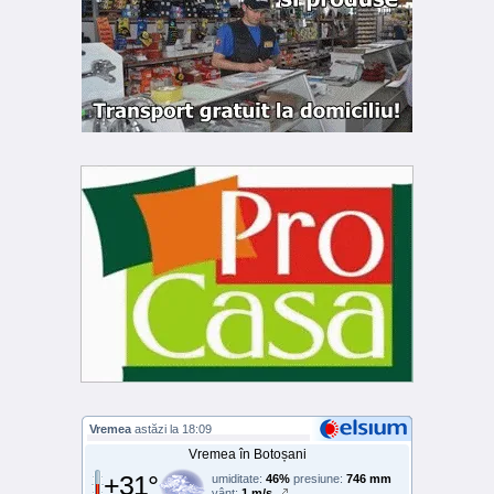
Vremea
astăzi la 18:09
Vremea în Botoșani
+31°
umiditate:
46%
presiune:
746 mm
vânt:
1 m/s,