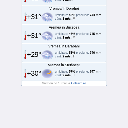
Vremea în Dorohoi
+31°
umiditate:
46%
presiune:
744 mm
vânt:
1 m/s,
Vremea în Bucecea
+31°
umiditate:
46%
presiune:
745 mm
vânt:
1 m/s,
Vremea în Darabani
+29°
umiditate:
51%
presiune:
746 mm
vânt:
2 m/s,
Vremea în Ștefănești
+30°
umiditate:
57%
presiune:
747 mm
vânt:
2 m/s,
Vremea pe 10 zile la
Celsium.ro