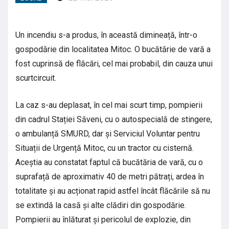
Un incendiu s-a produs, în această dimineață, într-o
gospodărie din localitatea Mitoc. O bucătărie de vară a
fost cuprinsă de flăcări, cel mai probabil, din cauza unui
scurtcircuit.
La caz s-au deplasat, în cel mai scurt timp, pompierii
din cadrul Stației Săveni, cu o autospecială de stingere,
o ambulanță SMURD, dar și Serviciul Voluntar pentru
Situații de Urgență Mitoc, cu un tractor cu cisternă.
Aceștia au constatat faptul că bucătăria de vară, cu o
suprafață de aproximativ 40 de metri pătrați, ardea în
totalitate și au acționat rapid astfel încât flăcările să nu
se extindă la casă și alte clădiri din gospodărie.
Pompierii au înlăturat și pericolul de explozie, din