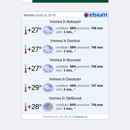
Vremea
astăzi la 20:40
Vremea în Botoșani
+27°
umiditate:
58%
presiune:
746 mm
vânt:
1 m/s,
Vremea în Dorohoi
+27°
umiditate:
58%
presiune:
746 mm
vânt:
1 m/s,
Vremea în Bucecea
+27°
umiditate:
58%
presiune:
744 mm
vânt:
1 m/s,
Vremea în Darabani
+29°
umiditate:
44%
presiune:
747 mm
vânt:
2 m/s,
Vremea în Ștefănești
+28°
umiditate:
60%
presiune:
744 mm
vânt:
1 m/s,
Vremea pe 10 zile la
Celsium.ro