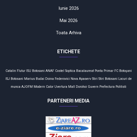
Iunie 2026
Mai 2026
Toata Arhiva
ETICHETE
Catalin Flutur
ISU Botosani
ANAF
Costel Soptica
Bacalaureat
Ponta
Primar
FC Botoşani
ISJ Botosani
Marius Budai
Doina Federovici
Nova Apaserv
Stiri
Stiri Botosani
Locuri de
munca
AJOFM
Modern Calor
Uvertura Mall
Dorohoi
Guvern
Prefectura
Politisti
PARTENERI MEDIA