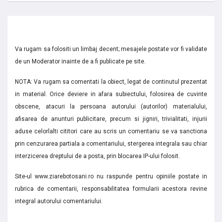
Va rugam sa folositi un limbaj decent; mesajele postate vor fi validate
de un Moderator inainte de a fi publicate pe site.
NOTA: Va rugam sa comentati la obiect, legat de continutul prezentat
in material. Orice deviere in afara subiectului, folosirea de cuvinte
obscene, atacuri la persoana autorului (autorilor) materialului,
afisarea de anunturi publicitare, precum si jigniri, trivialitati, injurii
aduse celorlalti cititori care au scris un comentariu se va sanctiona
prin cenzurarea partiala a comentariului, stergerea integrala sau chiar
interzicerea dreptului de a posta, prin blocarea IP-ului folosit.
Site-ul www.ziarebotosani.ro nu raspunde pentru opiniile postate in
rubrica de comentarii, responsabilitatea formularii acestora revine
integral autorului comentariului.