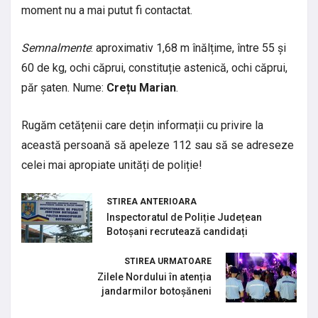
moment nu a mai putut fi contactat.
Semnalmente
: aproximativ 1,68 m înălțime, între 55 și
60 de kg, ochi căprui, constituție astenică, ochi căprui,
păr șaten. Nume:
Crețu Marian
.
Rugăm cetățenii care dețin informații cu privire la
această persoană să apeleze 112 sau să se adreseze
celei mai apropiate unități de poliție!
STIREA ANTERIOARA
Inspectoratul de Poliție Județean
Botoșani recrutează candidați
STIREA URMATOARE
Zilele Nordului în atenția
jandarmilor botoșăneni