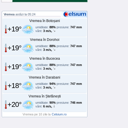
Vremea
astăzi la 05:24
Vremea în Botoșani
+19°
umiditate:
88%
presiune:
747 mm
vânt:
3 m/s,
Vremea în Dorohoi
+19°
umiditate:
88%
presiune:
747 mm
vânt:
3 m/s,
Vremea în Bucecea
+19°
umiditate:
88%
presiune:
747 mm
vânt:
3 m/s,
Vremea în Darabani
+18°
umiditate:
94%
presiune:
747 mm
vânt:
3 m/s,
Vremea în Ștefănești
+20°
umiditate:
90%
presiune:
746 mm
vânt:
6 m/s,
Vremea pe 10 zile la
Celsium.ro