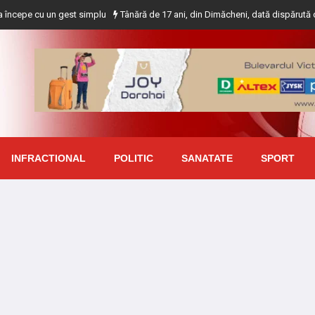
n gest simplu
Tânără de 17 ani, din Dimăcheni, dată dispărută după ce a pleca
INFRACTIONAL
POLITIC
SANATATE
SPORT