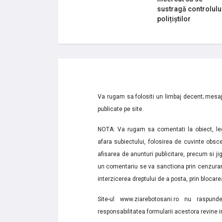
sustragă controlulu
polițiștilor
Va rugam sa folositi un limbaj decent; mesaje
publicate pe site.
NOTA: Va rugam sa comentati la obiect, lega
afara subiectului, folosirea de cuvinte obsce
afisarea de anunturi publicitare, precum si jignir
un comentariu se va sanctiona prin cenzurare
interzicerea dreptului de a posta, prin blocarea
Site-ul www.ziarebotosani.ro nu raspund
responsabilitatea formularii acestora revine i