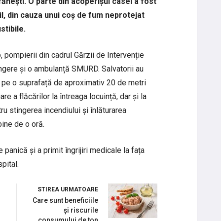
fănești. O parte din acoperișul casei a fost
il, din cauza unui coș de fum neprotejat
tibile.
p, pompierii din cadrul Gărzii de Intervenție
ingere și o ambulanță SMURD. Salvatorii au
, pe o suprafață de aproximativ 20 de metri
re a flăcărilor la întreaga locuință, dar și la
ru stingerea incendiului și înlăturarea
bine de o oră.
 panică și a primit îngrijiri medicale la fața
spital.
STIREA URMATOARE
Care sunt beneficiile
și riscurile
consumului de ton