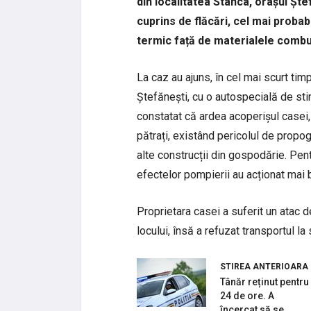
din localitatea Stânca, orașul Ște
cuprins de flăcări, cel mai probab
termic față de materialele combus
La caz au ajuns, în cel mai scurt tim
Ștefănești, cu o autospecială de st
constatat că ardea acoperișul casei
pătrați, existând pericolul de propoga
alte construcții din gospodărie. Pent
efectelor pompierii au acționat mai 
Proprietara casei a suferit un atac de
locului, însă a refuzat transportul la 
STIREA ANTERIOARA
Tânăr reținut pentru
24 de ore. A
încercat să se