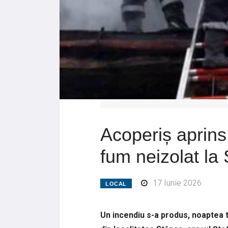
Acoperiș aprins
fum neizolat la
17 Iunie 2026
LOCAL
Un incendiu s-a produs, noaptea t