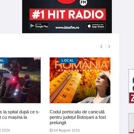
AL
LOCAL
L
s la spital după ce s-
Codul portocaliu de caniculă
Tânără 
t cu mașina la
pentru județul Botoșani a fost
Dimăche
prelungit
după ce
ac…
t 2026
04 August 2026