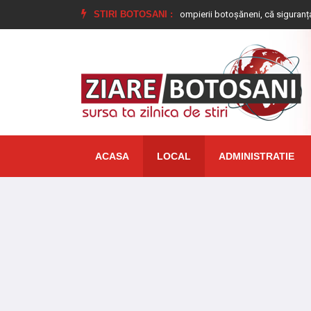
de copii au învățat alături de pompierii botoșăneni, că siguranța începe cu u
STIRI BOTOSANI :
ACASA
LOCAL
ADMINISTRATIE