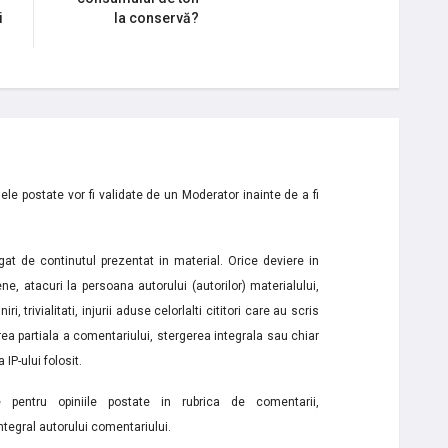
i
la conservă?
le postate vor fi validate de un Moderator inainte de a fi
t de continutul prezentat in material. Orice deviere in
ne, atacuri la persoana autorului (autorilor) materialului,
i, trivialitati, injurii aduse celorlalti cititori care au scris
a partiala a comentariului, stergerea integrala sau chiar
 IP-ului folosit.
e pentru opiniile postate in rubrica de comentarii,
ntegral autorului comentariului.