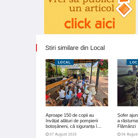
Stiri similare din Local
LOCAL
LOC
rnic la Carasa.
Aproape 150 de copii au
Șofer ajun
nimale, depozit
învățat alături de pompierii
a răsturna
 anexă cup…
botoșăneni, că siguranța î…
Flămânzi
07 August 2026
06 Augus