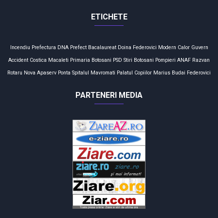
ETICHETE
Incendiu
Prefectura
DNA
Prefect
Bacalaureat
Doina Federovici
Modern Calor
Guvern
Accident
Costica Macaleti
Primaria Botosani
PSD
Stiri Botosani
Pompieri
ANAF
Razvan
Rotaru
Nova Apaserv
Ponta
Spitalul Mavromati
Palatul Copiilor
Marius Budai
Federovici
PARTENERI MEDIA