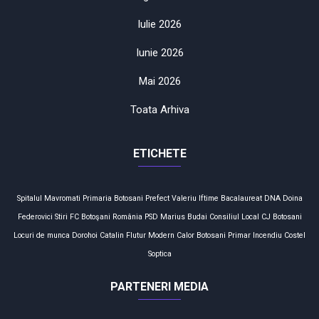
Iulie 2026
Iunie 2026
Mai 2026
Toata Arhiva
ETICHETE
Spitalul Mavromati
Primaria Botosani
Prefect
Valeriu Iftime
Bacalaureat
DNA
Doina
Federovici
Stiri
FC Botoşani
România
PSD
Marius Budai
Consiliul Local
CJ Botosani
Locuri de munca
Dorohoi
Catalin Flutur
Modern Calor
Botosani
Primar
Incendiu
Costel
Soptica
PARTENERI MEDIA