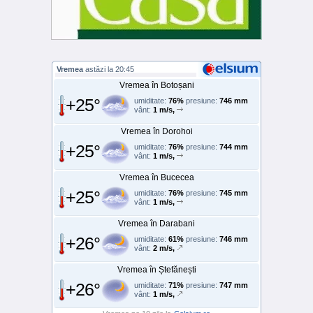
Vremea
astăzi la 20:45
Vremea în Botoșani
+25°
umiditate:
76%
presiune:
746 mm
vânt:
1 m/s,
Vremea în Dorohoi
+25°
umiditate:
76%
presiune:
744 mm
vânt:
1 m/s,
Vremea în Bucecea
+25°
umiditate:
76%
presiune:
745 mm
vânt:
1 m/s,
Vremea în Darabani
+26°
umiditate:
61%
presiune:
746 mm
vânt:
2 m/s,
Vremea în Ștefănești
+26°
umiditate:
71%
presiune:
747 mm
vânt:
1 m/s,