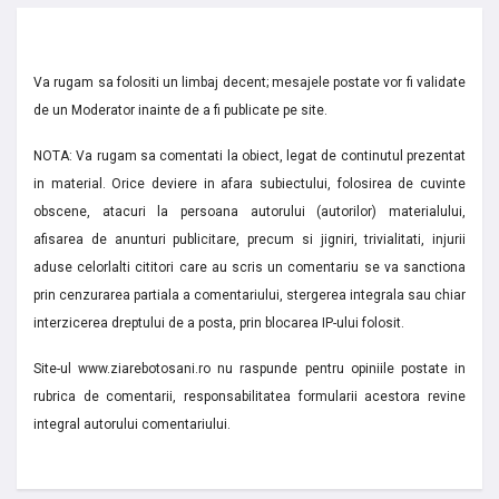
Va rugam sa folositi un limbaj decent; mesajele postate vor fi validate
de un Moderator inainte de a fi publicate pe site.
NOTA: Va rugam sa comentati la obiect, legat de continutul prezentat
in material. Orice deviere in afara subiectului, folosirea de cuvinte
obscene, atacuri la persoana autorului (autorilor) materialului,
afisarea de anunturi publicitare, precum si jigniri, trivialitati, injurii
aduse celorlalti cititori care au scris un comentariu se va sanctiona
prin cenzurarea partiala a comentariului, stergerea integrala sau chiar
interzicerea dreptului de a posta, prin blocarea IP-ului folosit.
Site-ul www.ziarebotosani.ro nu raspunde pentru opiniile postate in
rubrica de comentarii, responsabilitatea formularii acestora revine
integral autorului comentariului.