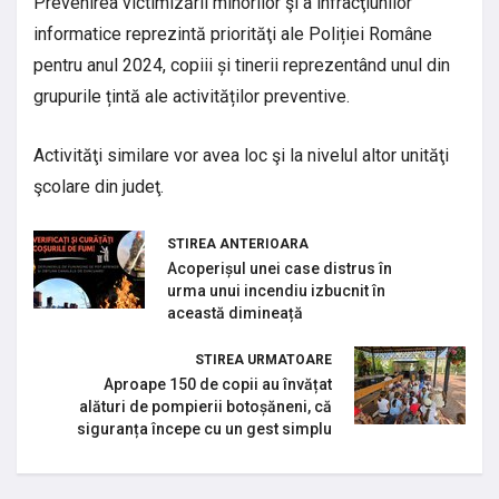
Prevenirea victimizării minorilor şi a infracţiunilor
informatice reprezintă priorităţi ale Poliției Române
pentru anul 2024, copiii și tinerii reprezentând unul din
grupurile țintă ale activităților preventive.
Activităţi similare vor avea loc şi la nivelul altor unităţi
şcolare din judeţ.
STIREA ANTERIOARA
Acoperișul unei case distrus în
urma unui incendiu izbucnit în
această dimineață
STIREA URMATOARE
Aproape 150 de copii au învățat
alături de pompierii botoșăneni, că
siguranța începe cu un gest simplu