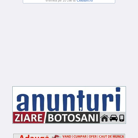
Vremea pe 10 zile la
Celsium.ro