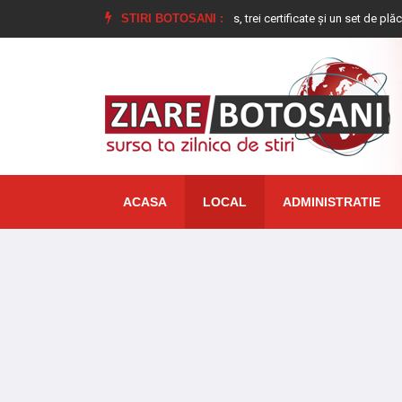
 polițiștilor la Dorohoi: un permis, trei certificate și un set de plăcuțe de înmat
STIRI BOTOSANI :
ACASA
LOCAL
ADMINISTRATIE