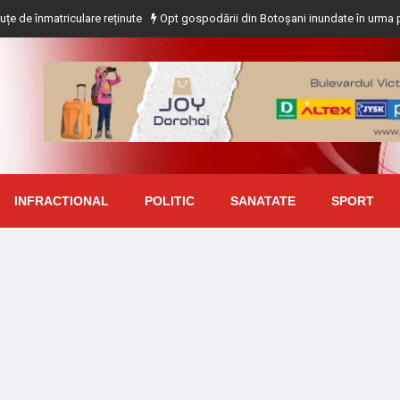
riculare reținute
Opt gospodării din Botoșani inundate în urma precipitațiilo
INFRACTIONAL
POLITIC
SANATATE
SPORT