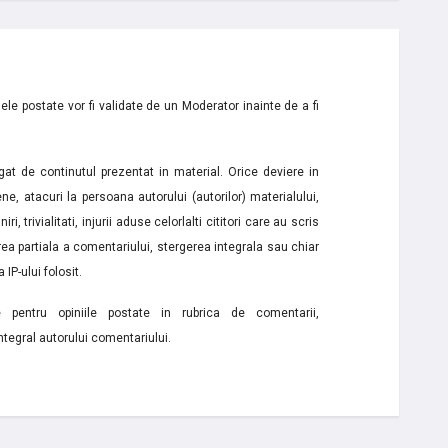
le postate vor fi validate de un Moderator inainte de a fi
t de continutul prezentat in material. Orice deviere in
ne, atacuri la persoana autorului (autorilor) materialului,
i, trivialitati, injurii aduse celorlalti cititori care au scris
a partiala a comentariului, stergerea integrala sau chiar
 IP-ului folosit.
e pentru opiniile postate in rubrica de comentarii,
ntegral autorului comentariului.