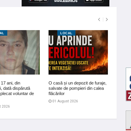
AL
LOCAL
L
17 ani, din
O casă și un depozit de furaje,
Pregăti
, dată dispărută
salvate de pompieri din calea
polițișt
plecat voluntar de
flăcărilor
01 Au
01 August 2026
t 2026