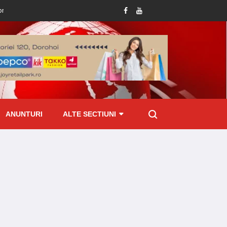
r abundente din ultimele ore
Tânăr reținut de polițiști după ce i-a furat telef
ANUNTURI
ALTE SECTIUNI