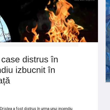
 case distrus în
diu izbucnit în
ață
Drislea a fost distrus în urma unui incendiu