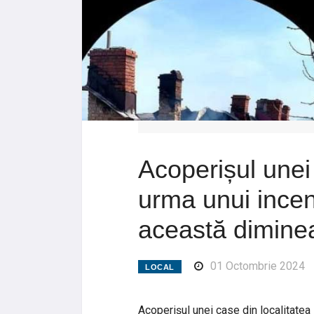
Acoperișul unei
urma unui incen
această dimine
01 Octombrie 2024
LOCAL
Acoperișul unei case din localitatea 