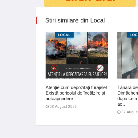
Stiri similare din Local
LOCAL
LOC
ilișeu-Horia! Un
Atenție cum depozitați furajele!
Tânără de 
 la spital după ce
Există pericolul de încălzire și
Dimăcheni
pe mot…
autoaprindere
după ce a 
ac…
03 August 2026
07 Augus