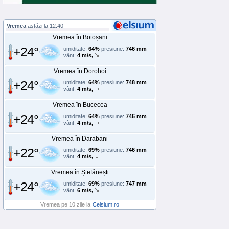
Vremea
astăzi la 12:40
Vremea în Botoșani
+24°
umiditate:
64%
presiune:
746 mm
vânt:
4 m/s,
Vremea în Dorohoi
+24°
umiditate:
64%
presiune:
748 mm
vânt:
4 m/s,
Vremea în Bucecea
+24°
umiditate:
64%
presiune:
746 mm
vânt:
4 m/s,
Vremea în Darabani
+22°
umiditate:
69%
presiune:
746 mm
vânt:
4 m/s,
Vremea în Ștefănești
+24°
umiditate:
69%
presiune:
747 mm
vânt:
6 m/s,
Vremea pe 10 zile la
Celsium.ro