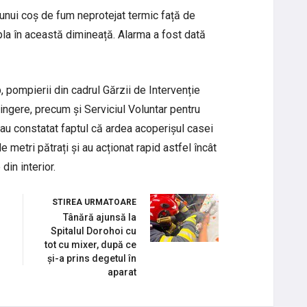
a unui coș de fum neprotejat termic față de
pla în această dimineață. Alarma a fost dată
p, pompierii din cadrul Gărzii de Intervenție
ingere, precum și Serviciul Voluntar pentru
 au constatat faptul că ardea acoperișul casei
metri pătrați și au acționat rapid astfel încât
din interior.
STIREA URMATOARE
Tânără ajunsă la
Spitalul Dorohoi cu
tot cu mixer, după ce
și-a prins degetul în
aparat