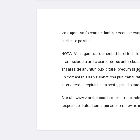
Va rugam sa folositi un limbaj decent; mesaje
publicate pe site.
NOTA: Va rugam sa comentati la obiect, lega
afara subiectului, folosirea de cuvinte obsce
afisarea de anunturi publicitare, precum si jignir
un comentariu se va sanctiona prin cenzurare
interzicerea dreptului de a posta, prin blocarea
Site-ul www.ziarebotosani.ro nu raspund
responsabilitatea formularii acestora revine i