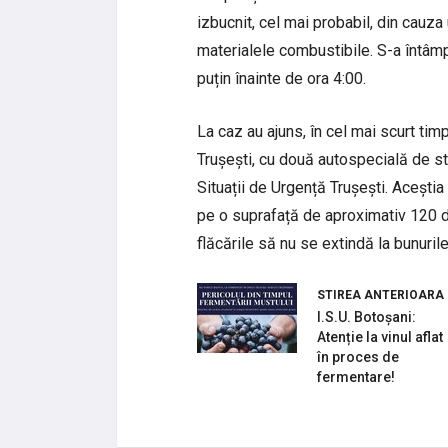
izbucnit, cel mai probabil, din cauz
materialele combustibile. S-a întâm
puțin înainte de ora 4:00.
La caz au ajuns, în cel mai scurt tim
Trușești, cu două autospecială de st
Situații de Urgență Trușești. Aceștia
pe o suprafață de aproximativ 120 de 
flăcările să nu se extindă la bunurile 
STIREA ANTERIOARA
I.S.U. Botoșani:
Atenție la vinul aflat
în proces de
fermentare!