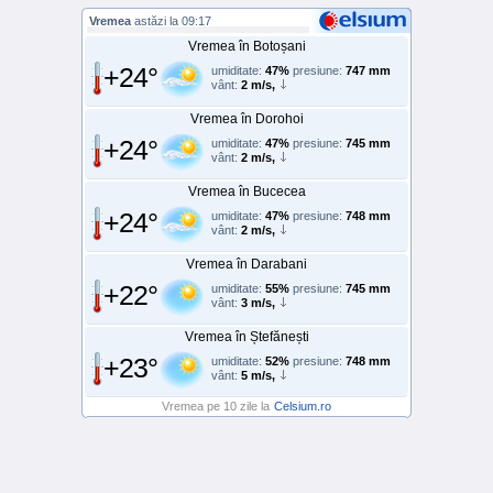
Vremea
astăzi la 09:17
Vremea în Botoșani
+24°
umiditate:
47%
presiune:
747 mm
vânt:
2 m/s,
Vremea în Dorohoi
+24°
umiditate:
47%
presiune:
745 mm
vânt:
2 m/s,
Vremea în Bucecea
+24°
umiditate:
47%
presiune:
748 mm
vânt:
2 m/s,
Vremea în Darabani
+22°
umiditate:
55%
presiune:
745 mm
vânt:
3 m/s,
Vremea în Ștefănești
+23°
umiditate:
52%
presiune:
748 mm
vânt:
5 m/s,
Vremea pe 10 zile la
Celsium.ro