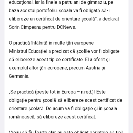
educațional, iar la finele a patru ani de gimnaziu, pe
baza acestui portofoliu, școala va fi obligată să-i
elibereze un certificat de orientare școală”, a declarat
Sorin Cîmpeanu pentru DCNews.
O practică întâlnită în multe ţări europene
Ministrul Educaţiei a precizat că şcolile vor fi obligate
să elibereze acest tip ce certificate. El a oferit şi
exemplul altor ţări europene, precum Austria şi
Germania.
„Se practică (peste tot în Europa – n.red.)! Este
obligație pentru școală să elibereze acest certificat de
orientare școlară. De acum va fi obligație și în școala
românească, să elibereze acest certificat.
Vreau să fiu foarte clar, nu este obligat părintele să țină