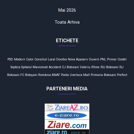
Mai 2026
Toata Arhiva
ETICHETE
PSD
Modern Calor
Consiliul Local
Dorohoi
Nova Apaserv
Guvern
PNL
Primar
Costel
Soptica
Spitalul Mavromati
Accident
CJ Botosani
Valeriu Iftime
ISU Botosani
ISJ
Botosani
FC Botoşani
România
ANAF
Ponta
Uvertura Mall
Primaria Botosani
Prefect
PARTENERI MEDIA