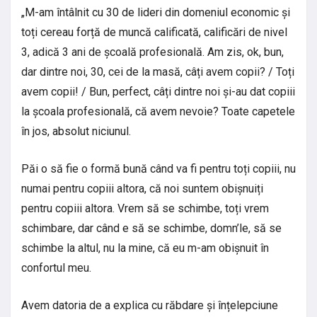
„M-am întâlnit cu 30 de lideri din domeniul economic și
toți cereau forță de muncă calificată, calificări de nivel
3, adică 3 ani de școală profesională. Am zis, ok, bun,
dar dintre noi, 30, cei de la masă, câți avem copii? / Toți
avem copii! / Bun, perfect, câți dintre noi și-au dat copiii
la școala profesională, că avem nevoie? Toate capetele
în jos, absolut niciunul.
Păi o să fie o formă bună când va fi pentru toți copiii, nu
numai pentru copiii altora, că noi suntem obișnuiți
pentru copiii altora. Vrem să se schimbe, toți vrem
schimbare, dar când e să se schimbe, domn’le, să se
schimbe la altul, nu la mine, că eu m-am obișnuit în
confortul meu.
Avem datoria de a explica cu răbdare și înțelepciune