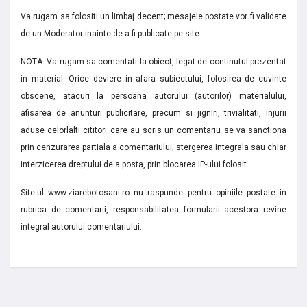
Va rugam sa folositi un limbaj decent; mesajele postate vor fi validate
de un Moderator inainte de a fi publicate pe site.
NOTA: Va rugam sa comentati la obiect, legat de continutul prezentat
in material. Orice deviere in afara subiectului, folosirea de cuvinte
obscene, atacuri la persoana autorului (autorilor) materialului,
afisarea de anunturi publicitare, precum si jigniri, trivialitati, injurii
aduse celorlalti cititori care au scris un comentariu se va sanctiona
prin cenzurarea partiala a comentariului, stergerea integrala sau chiar
interzicerea dreptului de a posta, prin blocarea IP-ului folosit.
Site-ul www.ziarebotosani.ro nu raspunde pentru opiniile postate in
rubrica de comentarii, responsabilitatea formularii acestora revine
integral autorului comentariului.