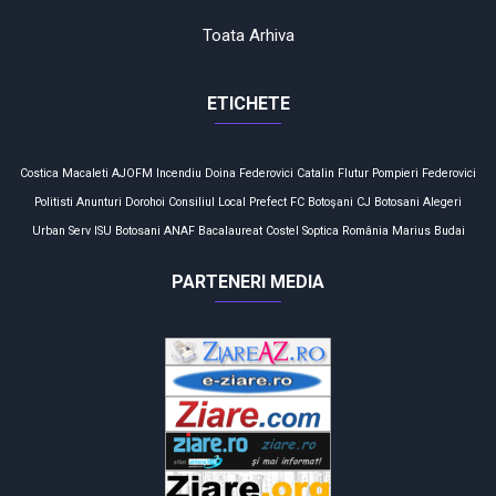
Toata Arhiva
ETICHETE
Costica Macaleti
AJOFM
Incendiu
Doina Federovici
Catalin Flutur
Pompieri
Federovici
Politisti
Anunturi
Dorohoi
Consiliul Local
Prefect
FC Botoşani
CJ Botosani
Alegeri
Urban Serv
ISU Botosani
ANAF
Bacalaureat
Costel Soptica
România
Marius Budai
PARTENERI MEDIA