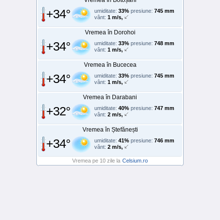
+34°
umiditate:
33%
presiune:
745 mm
vânt:
1 m/s,
Vremea în Dorohoi
+34°
umiditate:
33%
presiune:
748 mm
vânt:
1 m/s,
Vremea în Bucecea
+34°
umiditate:
33%
presiune:
745 mm
vânt:
1 m/s,
Vremea în Darabani
+32°
umiditate:
40%
presiune:
747 mm
vânt:
2 m/s,
Vremea în Ștefănești
+34°
umiditate:
41%
presiune:
746 mm
vânt:
2 m/s,
Vremea pe 10 zile la
Celsium.ro