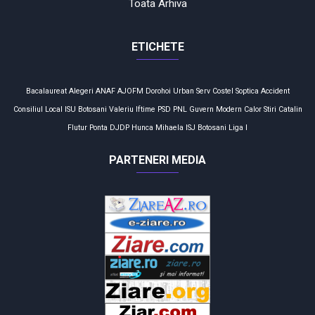
Toata Arhiva
ETICHETE
Bacalaureat
Alegeri
ANAF
AJOFM
Dorohoi
Urban Serv
Costel Soptica
Accident
Consiliul Local
ISU Botosani
Valeriu Iftime
PSD
PNL
Guvern
Modern Calor
Stiri
Catalin
Flutur
Ponta
DJDP
Hunca Mihaela
ISJ Botosani
Liga I
PARTENERI MEDIA