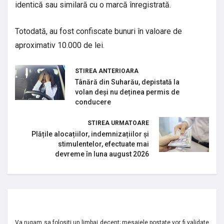
identică sau similară cu o marcă înregistrată.
Totodată, au fost confiscate bunuri în valoare de
aproximativ 10.000 de lei.
STIREA ANTERIOARA
Tânără din Suharău, depistată la
volan deși nu deținea permis de
conducere
STIREA URMATOARE
Plățile alocațiilor, indemnizațiilor și
stimulentelor, efectuate mai
devreme în luna august 2026
Va rugam sa folositi un limbaj decent; mesajele postate vor fi validate