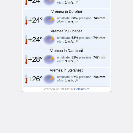
+24°
vânt:
1 m/s,
Vremea în Dorohoi
+24°
umiditate:
68%
presiune:
746 mm
vânt:
1 m/s,
Vremea în Bucecea
+24°
umiditate:
68%
presiune:
744 mm
vânt:
1 m/s,
Vremea în Darabani
+28°
umiditate:
51%
presiune:
747 mm
vânt:
3 m/s,
Vremea în Ștefănești
+26°
umiditate:
67%
presiune:
744 mm
vânt:
1 m/s,
Vremea pe 10 zile la
Celsium.ro