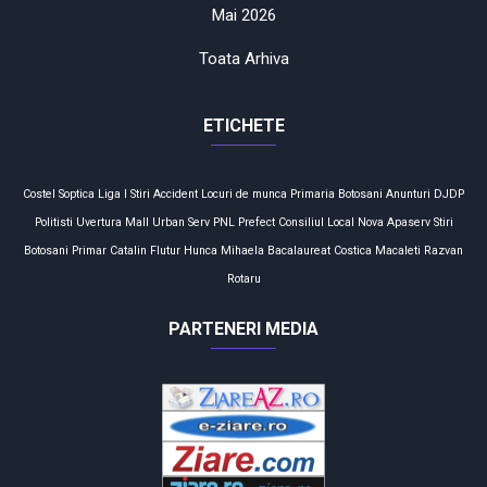
Mai 2026
Toata Arhiva
ETICHETE
Costel Soptica
Liga I
Stiri
Accident
Locuri de munca
Primaria Botosani
Anunturi
DJDP
Politisti
Uvertura Mall
Urban Serv
PNL
Prefect
Consiliul Local
Nova Apaserv
Stiri
Botosani
Primar
Catalin Flutur
Hunca Mihaela
Bacalaureat
Costica Macaleti
Razvan
Rotaru
PARTENERI MEDIA