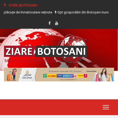
STIRI BOTOSANI :
de înmatriculare reținute
Opt gospodării din Botoșani inundate în urma precip