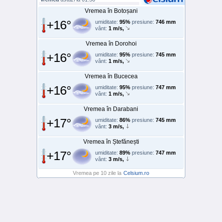
Vremea în Botoșani
+16°
umiditate:
95%
presiune:
746 mm
vânt:
1 m/s,
Vremea în Dorohoi
+16°
umiditate:
95%
presiune:
745 mm
vânt:
1 m/s,
Vremea în Bucecea
+16°
umiditate:
95%
presiune:
747 mm
vânt:
1 m/s,
Vremea în Darabani
+17°
umiditate:
86%
presiune:
745 mm
vânt:
3 m/s,
Vremea în Ștefănești
+17°
umiditate:
89%
presiune:
747 mm
vânt:
3 m/s,
Vremea pe 10 zile la
Celsium.ro