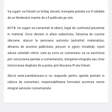
Va rugam sa folositi un limbaj decent; mesajele postate vor fi validate
de un Moderator inainte de a fi publicate pe site.
NOTA: Va rugam sa comentati la obiect, legat de continutul prezentat
in material. Orice deviere in afara subiectului, folosirea de cuvinte
obscene, atacuri la persoana autorului (autorilor) materialului,
afisarea de anunturi publicitare, precum si jigniri, trivialitati, injurii
aduse celorlalti cititori care au scris un comentariu se va sanctiona
prin cenzurarea partiala a comentariului, stergerea integrala sau chiar
interzicerea dreptului de a posta, prin blocarea IP-ului folosit.
Site-ul www.ziarebotosani.ro nu raspunde pentru opiniile postate in
rubrica de comentarii, responsabilitatea formularii acestora revine
integral autorului comentariului.