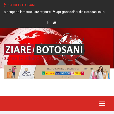
STIRI BOTOSANI :
de înmatriculare reținute
Opt gospodării din Botoșani inundate în urma precip