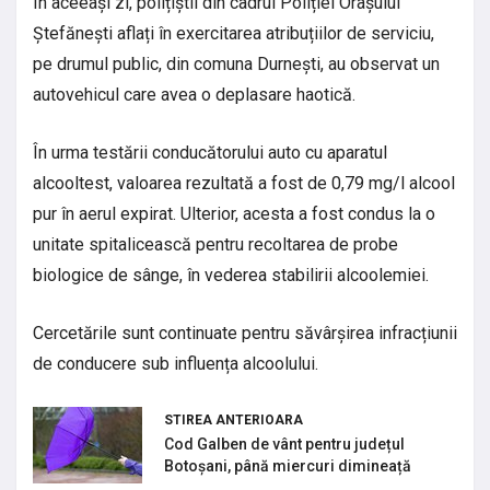
În aceeași zi, polițiștii din cadrul Poliției Orașului
Ștefănești aflați în exercitarea atribuțiilor de serviciu,
pe drumul public, din comuna Durnești, au observat un
autovehicul care avea o deplasare haotică.
În urma testării conducătorului auto cu aparatul
alcooltest, valoarea rezultată a fost de 0,79 mg/l alcool
pur în aerul expirat. Ulterior, acesta a fost condus la o
unitate spitalicească pentru recoltarea de probe
biologice de sânge, în vederea stabilirii alcoolemiei.
Cercetările sunt continuate pentru săvârșirea infracțiunii
de conducere sub influența alcoolului.
STIREA ANTERIOARA
Cod Galben de vânt pentru județul
Botoșani, până miercuri dimineață