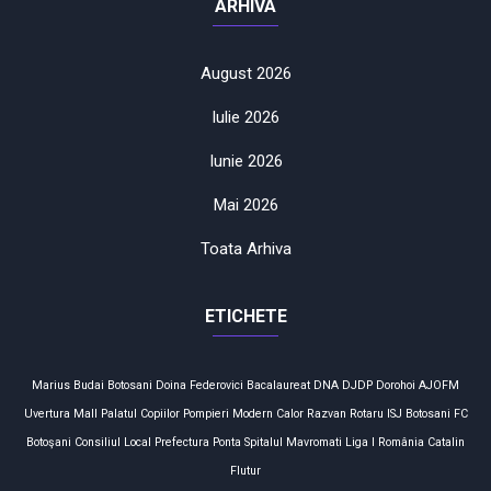
ARHIVA
August 2026
Iulie 2026
Iunie 2026
Mai 2026
Toata Arhiva
ETICHETE
Marius Budai
Botosani
Doina Federovici
Bacalaureat
DNA
DJDP
Dorohoi
AJOFM
Uvertura Mall
Palatul Copiilor
Pompieri
Modern Calor
Razvan Rotaru
ISJ Botosani
FC
Botoşani
Consiliul Local
Prefectura
Ponta
Spitalul Mavromati
Liga I
România
Catalin
Flutur