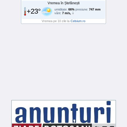
Vremea în Ștefănești
+23°
umiditate:
66%
presiune:
747 mm
vânt:
7 m/s,
Vremea pe 10 zile la
Celsium.ro