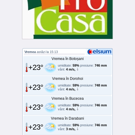
Vremea
astăzi la 15:13
Vremea în Botoșani
+23°
umiditate:
59%
presiune:
746 mm
vânt:
4 m/s,
Vremea în Dorohoi
+23°
umiditate:
59%
presiune:
748 mm
vânt:
4 m/s,
Vremea în Bucecea
+23°
umiditate:
59%
presiune:
746 mm
vânt:
4 m/s,
Vremea în Darabani
+23°
umiditate:
59%
presiune:
746 mm
vânt:
3 m/s,