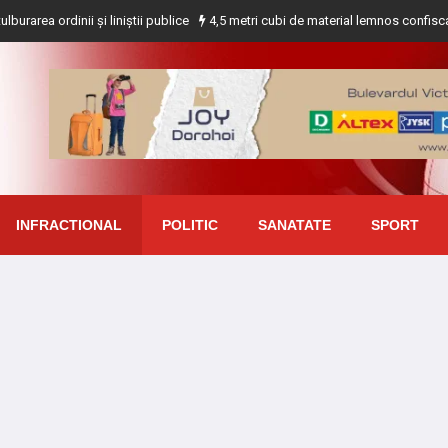
nii și liniștii publice
4,5 metri cubi de material lemnos confiscat de polițiș
INFRACTIONAL
POLITIC
SANATATE
SPORT