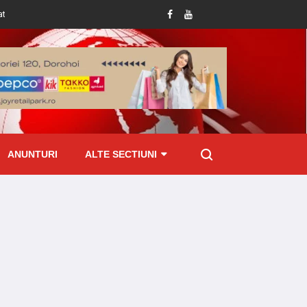
ti la Pomârla
Botoșănean prins cu țigări de contrabandă ascunse în mașină
ANUNTURI
ALTE SECTIUNI