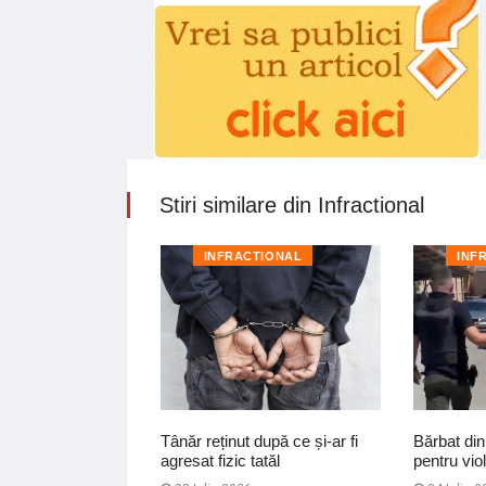
Stiri similare din Infractional
TIONAL
INFRACTIONAL
INF
nat la închisoare
Tânăr reținut după ce și-ar fi
Bărbat din
rea infracțiunii de
agresat fizic tatăl
pentru viol
rdin…