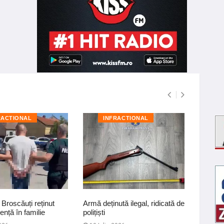
RACTIONAL
INFRACTIONAL
I
 Broscăuți reținut
Armă deținută ilegal, ridicată de
Acțiune
ență în familie
polițiști
prevenir
stradal