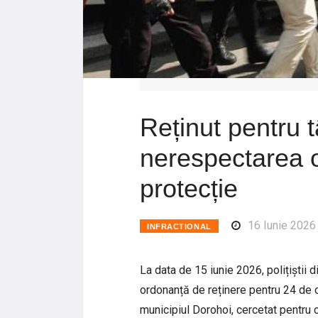
Reținut pentru tâ
nerespectarea o
protecție
16 Iunie 2026
INFRACTIONAL
La data de 15 iunie 2026, polițiștii 
ordonanță de reținere pentru 24 de o
municipiul Dorohoi, cercetat pentru co