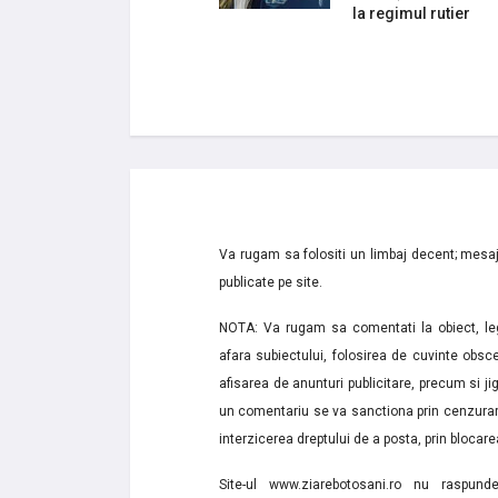
la regimul rutier
Va rugam sa folositi un limbaj decent; mesaje
publicate pe site.
NOTA: Va rugam sa comentati la obiect, lega
afara subiectului, folosirea de cuvinte obsce
afisarea de anunturi publicitare, precum si jignir
un comentariu se va sanctiona prin cenzurare
interzicerea dreptului de a posta, prin blocarea
Site-ul www.ziarebotosani.ro nu raspund