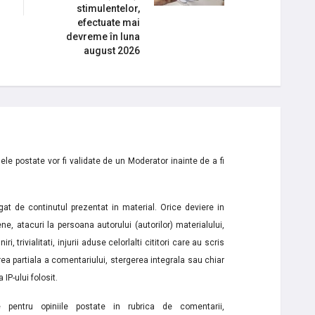
stimulentelor,
efectuate mai
devreme în luna
august 2026
le postate vor fi validate de un Moderator inainte de a fi
t de continutul prezentat in material. Orice deviere in
ne, atacuri la persoana autorului (autorilor) materialului,
i, trivialitati, injurii aduse celorlalti cititori care au scris
a partiala a comentariului, stergerea integrala sau chiar
 IP-ului folosit.
e pentru opiniile postate in rubrica de comentarii,