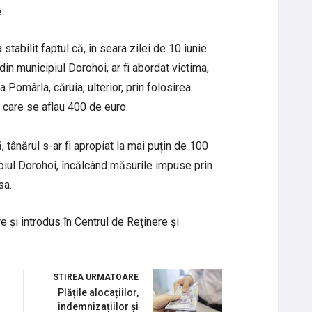
.
 stabilit faptul că, în seara zilei de 10 iunie
din municipiul Dorohoi, ar fi abordat victima,
a Pomârla, căruia, ulterior, prin folosirea
în care se aflau 400 de euro.
, tânărul s-ar fi apropiat la mai puțin de 100
piul Dorohoi, încălcând măsurile impuse prin
sa.
e și introdus în Centrul de Reținere și
STIREA URMATOARE
Plățile alocațiilor,
indemnizațiilor și