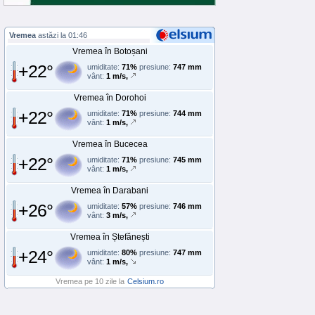
Vremea
astăzi la 01:46
Vremea în Botoșani
+22°
umiditate:
71%
presiune:
747 mm
vânt:
1 m/s,
Vremea în Dorohoi
+22°
umiditate:
71%
presiune:
744 mm
vânt:
1 m/s,
Vremea în Bucecea
+22°
umiditate:
71%
presiune:
745 mm
vânt:
1 m/s,
Vremea în Darabani
+26°
umiditate:
57%
presiune:
746 mm
vânt:
3 m/s,
Vremea în Ștefănești
+24°
umiditate:
80%
presiune:
747 mm
vânt:
1 m/s,
Vremea pe 10 zile la
Celsium.ro