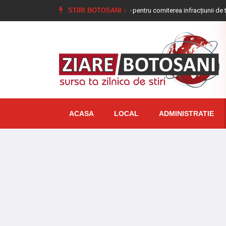
6
Tânăr condamnat la închisoare pentru comiterea infracțiunii de tulburarea ordi
STIRI BOTOSANI :
ACASA
LOCAL
ADMINISTRATIE