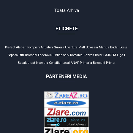
Toata Arhiva
ETICHETE
Prefect
Alegeri
Pompieri
Anunturi
Guvern
Uvertura Mall
Botosani
Marius Budai
Costel
Soptica
Stiri Botosani
Federovici
Urban Serv
România
Razvan Rotaru
AJOFM
Liga I
Bacalaureat
Incendiu
Consiliul Local
ANAF
Primaria Botosani
Primar
PARTENERI MEDIA