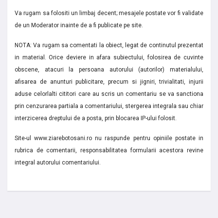
Va rugam sa folositi un limbaj decent; mesajele postate vor fi validate
de un Moderator inainte de a fi publicate pe site.
NOTA: Va rugam sa comentati la obiect, legat de continutul prezentat
in material. Orice deviere in afara subiectului, folosirea de cuvinte
obscene, atacuri la persoana autorului (autorilor) materialului,
afisarea de anunturi publicitare, precum si jigniri, trivialitati, injurii
aduse celorlalti cititori care au scris un comentariu se va sanctiona
prin cenzurarea partiala a comentariului, stergerea integrala sau chiar
interzicerea dreptului de a posta, prin blocarea IP-ului folosit.
Site-ul www.ziarebotosani.ro nu raspunde pentru opiniile postate in
rubrica de comentarii, responsabilitatea formularii acestora revine
integral autorului comentariului.