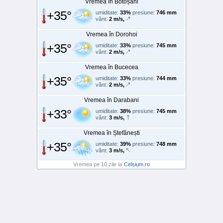
Vremea în Botoșani
+35°
umiditate:
33%
presiune:
746 mm
vânt:
2 m/s,
Vremea în Dorohoi
+35°
umiditate:
33%
presiune:
745 mm
vânt:
2 m/s,
Vremea în Bucecea
+35°
umiditate:
33%
presiune:
744 mm
vânt:
2 m/s,
Vremea în Darabani
+33°
umiditate:
38%
presiune:
745 mm
vânt:
3 m/s,
Vremea în Ștefănești
+35°
umiditate:
39%
presiune:
748 mm
vânt:
3 m/s,
Vremea pe 10 zile la
Celsium.ro