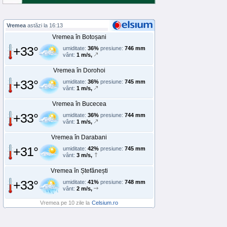
Vremea
astăzi la 16:13
Vremea în Botoșani
+33°
umiditate:
36%
presiune:
746 mm
vânt:
1 m/s,
Vremea în Dorohoi
+33°
umiditate:
36%
presiune:
745 mm
vânt:
1 m/s,
Vremea în Bucecea
+33°
umiditate:
36%
presiune:
744 mm
vânt:
1 m/s,
Vremea în Darabani
+31°
umiditate:
42%
presiune:
745 mm
vânt:
3 m/s,
Vremea în Ștefănești
+33°
umiditate:
41%
presiune:
748 mm
vânt:
2 m/s,
Vremea pe 10 zile la
Celsium.ro