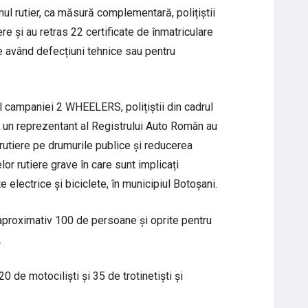
mul rutier, ca măsură complementară, polițiștii
e și au retras 22 certificate de înmatriculare
 având defecțiuni tehnice sau pentru
l campaniei 2 WHEELERS, polițiștii din cadrul
u un reprezentant al Registrului Auto Român au
 rutiere pe drumurile publice și reducerea
or rutiere grave în care sunt implicați
 electrice și biciclete, în municipiul Botoșani.
e aproximativ 100 de persoane și oprite pentru
.
0 de motociliști și 35 de trotinetiști și