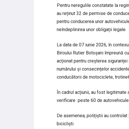
Pentru neregulile constatate la regi
au reținut 32 de permise de conducer
pentru conducerea unor autovehicule
neîndeplinirea unor obligații legale.
La data de 07 iunie 2026, în contexu
Biroului Rutier Botoșani împreună c
acționat pentru creșterea siguranței
numărului și consecințelor accidentel
conducătorii de motociclete, trotinete
În cadrul acțiunii, au fost legitimat
verificare peste 60 de autovehicule
De asemenea, polițiștii au controlat 2
bicicliști.