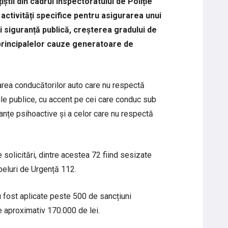
iștii din cadrul Inspectoratului de Poliție
ctivități specifice pentru asigurarea unui
 siguranță publică, creșterea gradului de
principalelor cauze generatoare de
tarea conducătorilor auto care nu respectă
ile publice, cu accent pe cei care conduc sub
tanțe psihoactive și a celor care nu respectă
de solicitări, dintre acestea 72 fiind sesizate
Apeluri de Urgență 112.
au fost aplicate peste 500 de sancțiuni
de aproximativ 170.000 de lei.