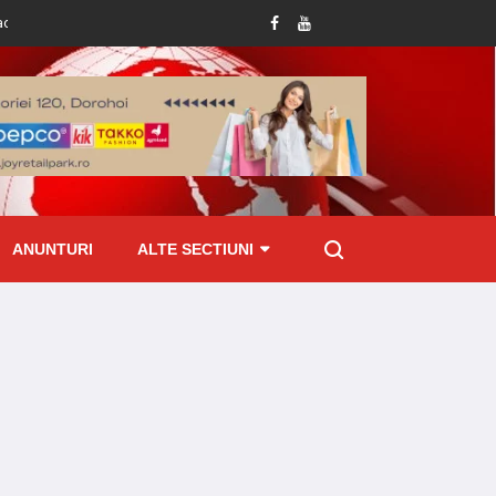
deține permis de conducere
Amenzi de peste 70 mii lei aplicate de ITM Botoș
ANUNTURI
ALTE SECTIUNI