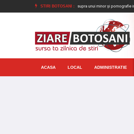
at la închisoare pentru viol asupra unui minor și pornografie infantilă, identifi
STIRI BOTOSANI :
ACASA
LOCAL
ADMINISTRATIE