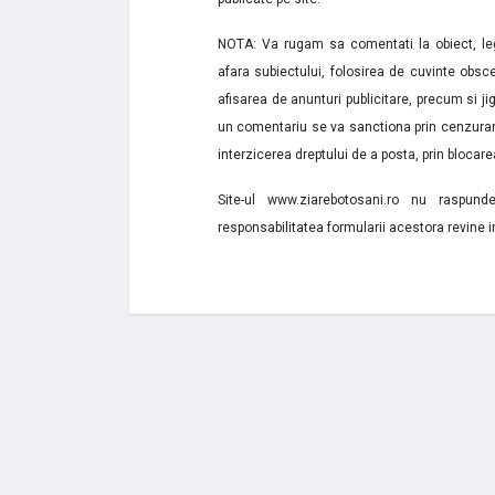
NOTA: Va rugam sa comentati la obiect, lega
afara subiectului, folosirea de cuvinte obsce
afisarea de anunturi publicitare, precum si jignir
un comentariu se va sanctiona prin cenzurare
interzicerea dreptului de a posta, prin blocarea
Site-ul www.ziarebotosani.ro nu raspund
responsabilitatea formularii acestora revine i