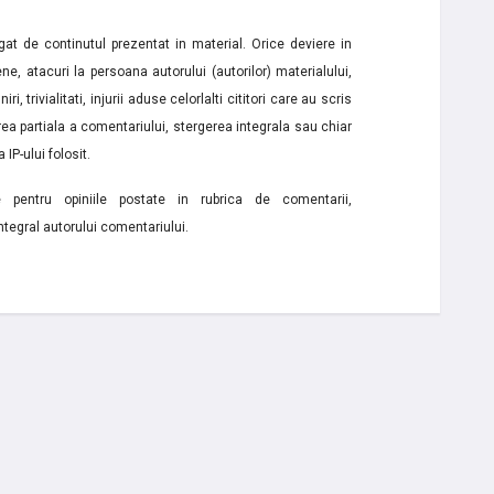
t de continutul prezentat in material. Orice deviere in
ne, atacuri la persoana autorului (autorilor) materialului,
i, trivialitati, injurii aduse celorlalti cititori care au scris
a partiala a comentariului, stergerea integrala sau chiar
 IP-ului folosit.
e pentru opiniile postate in rubrica de comentarii,
ntegral autorului comentariului.