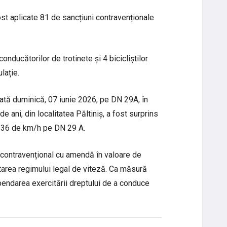
ost aplicate 81 de sancțiuni contravenționale
conducătorilor de trotinete și 4 bicicliștilor
lație.
ată duminică, 07 iunie 2026, pe DN 29A, în
de ani, din localitatea Păltiniș, a fost surprins
u 136 de km/h pe DN 29 A.
 contravențional cu amendă în valoare de
tarea regimului legal de viteză. Ca măsură
ndarea exercitării dreptului de a conduce