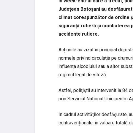
În week-end-ul care a trecut, poliț
Județean Botoșani au desfășurat a
climat corespunzător de ordine și
siguranță rutieră și combaterea 
accidente rutiere.
Acțiunile au vizat în principal depis
normele privind circulația pe drumur
influența alcoolului sau a altor subs
regimul legal de viteză.
Astfel, poliţiştii au intervenit la 84 
prin Serviciul Național Unic pentru 
În cadrul activităţilor desfăşurate, 
contravenționale, în valoare totală 