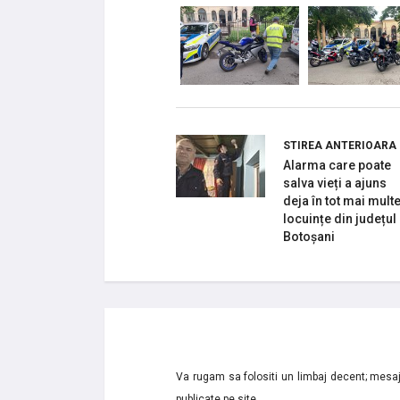
STIREA ANTERIOARA
Alarma care poate
salva vieți a ajuns
deja în tot mai mult
locuințe din județul
Botoșani
Va rugam sa folositi un limbaj decent; mesaje
publicate pe site.