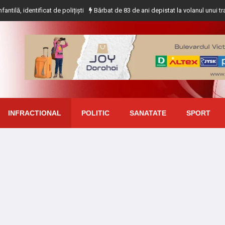
cat de polițiști
Bărbat de 83 de ani depistat la volanul unui tractor fără a 
INFRACTIONAL
POLITIC
SANATATE
SPORT